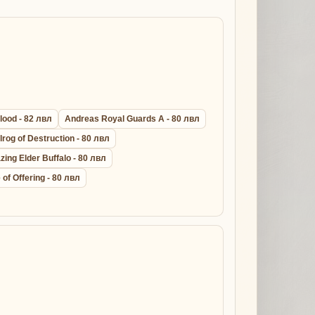
lood - 82 лвл
Andreas Royal Guards A - 80 лвл
lrog of Destruction - 80 лвл
zing Elder Buffalo - 80 лвл
 of Offering - 80 лвл