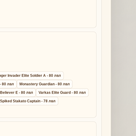
er Invader Elite Soldier A - 80 лвл
- 80 лвл
Monastery Guardian - 80 лвл
 Believer E - 80 лвл
Varkas Elite Guard - 80 лвл
Spiked Stakato Captain - 78 лвл