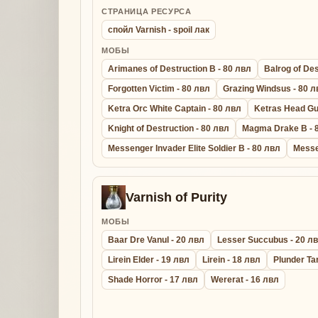
СТРАНИЦА РЕСУРСА
спойл Varnish - spoil лак
МОБЫ
Arimanes of Destruction B - 80 лвл
Balrog of Des
Forgotten Victim - 80 лвл
Grazing Windsus - 80 л
Ketra Orc White Captain - 80 лвл
Ketras Head Gu
Knight of Destruction - 80 лвл
Magma Drake B - 
Messenger Invader Elite Soldier B - 80 лвл
Messe
Varnish of Purity
МОБЫ
Baar Dre Vanul - 20 лвл
Lesser Succubus - 20 л
Lirein Elder - 19 лвл
Lirein - 18 лвл
Plunder Ta
Shade Horror - 17 лвл
Wererat - 16 лвл