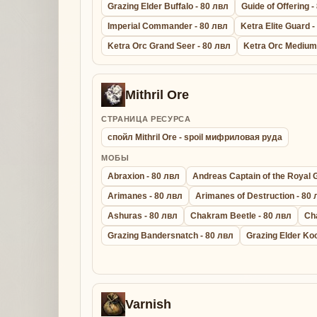
Grazing Elder Buffalo - 80 лвл
Guide of Offering -
Imperial Commander - 80 лвл
Ketra Elite Guard 
Ketra Orc Grand Seer - 80 лвл
Ketra Orc Medium
Mithril Ore
СТРАНИЦА РЕСУРСА
спойл Mithril Ore - spoil мифриловая руда
МОБЫ
Abraxion - 80 лвл
Andreas Captain of the Royal 
Arimanes - 80 лвл
Arimanes of Destruction - 80
Ashuras - 80 лвл
Chakram Beetle - 80 лвл
Ch
Grazing Bandersnatch - 80 лвл
Grazing Elder Ko
Varnish