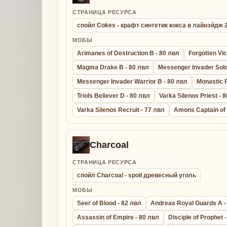
СТРАНИЦА РЕСУРСА
спойл Cokes - крафт синтетик кокса в лайнэйдж
МОБЫ
Arimanes of Destruction B - 80 лвл
Forgotten Vic
Magma Drake B - 80 лвл
Messenger Invader Sold
Messenger Invader Warrior B - 80 лвл
Monastic P
Triols Believer D - 80 лвл
Varka Silenos Priest - 
Varka Silenos Recruit - 77 лвл
Amons Captain of 
Charcoal
СТРАНИЦА РЕСУРСА
спойл Charcoal - spoil древесный уголь
МОБЫ
Seer of Blood - 82 лвл
Andreas Royal Guards A -
Assassin of Empire - 80 лвл
Disciple of Prophet 