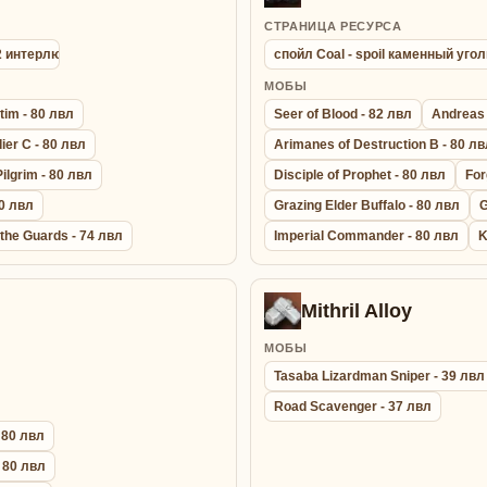
СТРАНИЦА РЕСУРСА
 2 интерлюд
спойл Coal - spoil каменный угол
МОБЫ
tim - 80 лвл
Seer of Blood - 82 лвл
Andreas 
ier C - 80 лвл
Arimanes of Destruction B - 80 л
ilgrim - 80 лвл
Disciple of Prophet - 80 лвл
For
80 лвл
Grazing Elder Buffalo - 80 лвл
G
the Guards - 74 лвл
Imperial Commander - 80 лвл
K
Mithril Alloy
МОБЫ
Tasaba Lizardman Sniper - 39 лвл
Road Scavenger - 37 лвл
 80 лвл
- 80 лвл