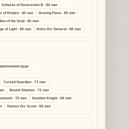
Ashuras of Destruction B - 80 лвл
r of Empire - 80 лвл
Grazing Flava - 80 лвл
ian of the Grail - 80 лвл
ge of Light - 80 лвл
Ketra Orc General - 80 лвл
ихаруконовая руда
Cursed Guardian - 73 лвл
лвл
Bound Shaman - 72 лвл
otmark - 70 лвл
Heathen Knight - 69 лвл
вл
Hames Orc Scout - 68 лвл