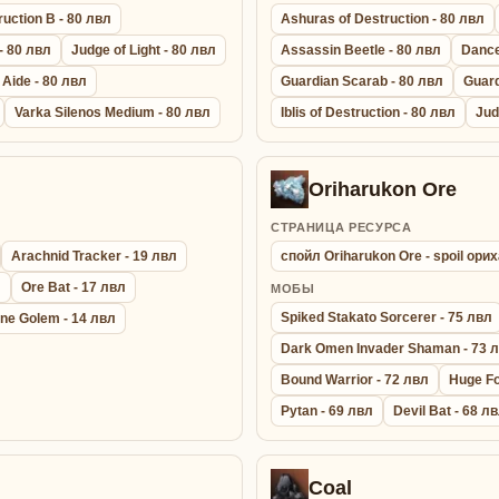
uction B - 80 лвл
Ashuras of Destruction - 80 лвл
 - 80 лвл
Judge of Light - 80 лвл
Assassin Beetle - 80 лвл
Dance
 Aide - 80 лвл
Guardian Scarab - 80 лвл
Guard
Varka Silenos Medium - 80 лвл
Iblis of Destruction - 80 лвл
Jud
Oriharukon Ore
СТРАНИЦА РЕСУРСА
Arachnid Tracker - 19 лвл
спойл Oriharukon Ore - spoil ор
л
Ore Bat - 17 лвл
МОБЫ
Spiked Stakato Sorcerer - 75 лвл
ne Golem - 14 лвл
Dark Omen Invader Shaman - 73 
Bound Warrior - 72 лвл
Huge Fo
Pytan - 69 лвл
Devil Bat - 68 л
Coal