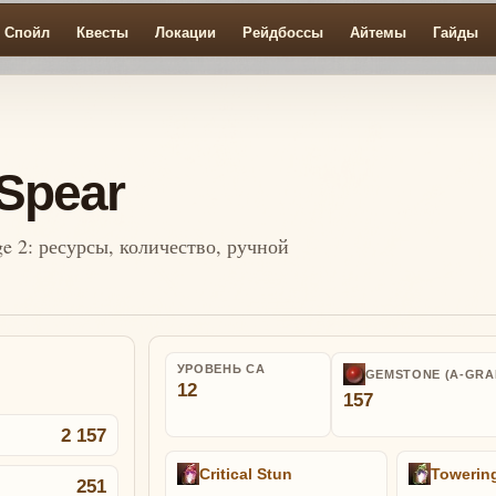
Спойл
Квесты
Локации
Рейдбоссы
Айтемы
Гайды
 Spear
ge 2: ресурсы, количество, ручной
УРОВЕНЬ СА
GEMSTONE (A-GRA
12
157
2 157
Critical Stun
Towerin
251