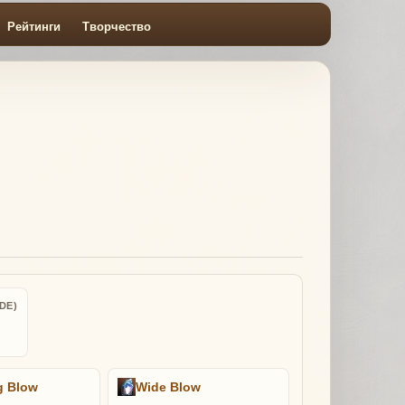
Рейтинги
Творчество
DE)
g Blow
Wide Blow