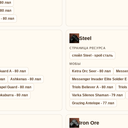
 80 лвл
- 80 лвл
 - 80 лвл
Steel
СТРАНИЦА РЕСУРСА
спойл Steel - spoil сталь
МОБЫ
Guard A - 80 лвл
Ketra Orc Seer - 80 лвл
Messeng
 лвл
Ashkenas - 80 лвл
Messenger Invader Elite Soldier E 
apel Guard - 80 лвл
Triols Believer A - 80 лвл
Triols
okaburra - 80 лвл
Varka Silenos Shaman - 79 лвл
Grazing Antelope - 77 лвл
Iron Ore