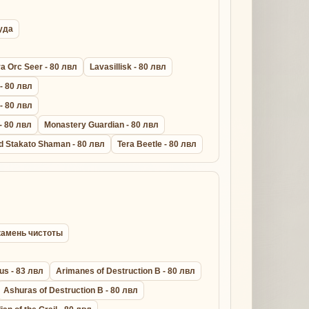
руда
a Orc Seer - 80 лвл
Lavasillisk - 80 лвл
 - 80 лвл
 - 80 лвл
- 80 лвл
Monastery Guardian - 80 лвл
d Stakato Shaman - 80 лвл
Tera Beetle - 80 лвл
l камень чистоты
us - 83 лвл
Arimanes of Destruction B - 80 лвл
Ashuras of Destruction B - 80 лвл