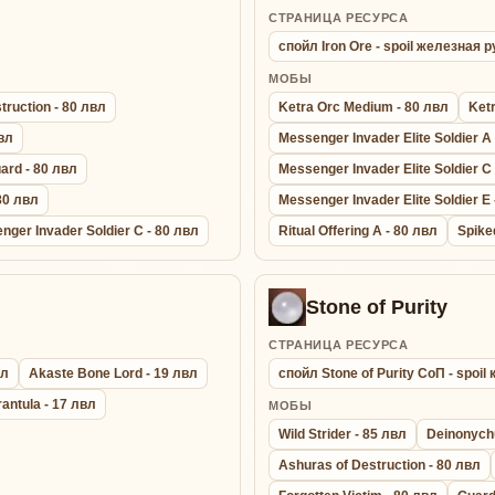
СТРАНИЦА РЕСУРСА
спойл Iron Ore - spoil железная 
МОБЫ
truction - 80 лвл
Ketra Orc Medium - 80 лвл
Ketr
вл
Messenger Invader Elite Soldier A
ard - 80 лвл
Messenger Invader Elite Soldier C
80 лвл
Messenger Invader Elite Soldier E 
nger Invader Soldier C - 80 лвл
Ritual Offering A - 80 лвл
Spike
Stone of Purity
СТРАНИЦА РЕСУРСА
вл
Akaste Bone Lord - 19 лвл
спойл Stone of Purity СоП - spoi
rantula - 17 лвл
МОБЫ
Wild Strider - 85 лвл
Deinonych
Ashuras of Destruction - 80 лвл