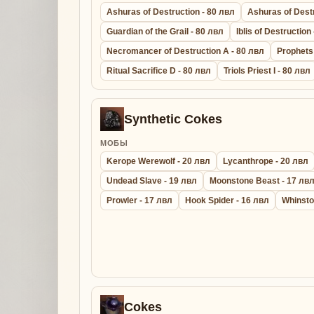
Ashuras of Destruction - 80 лвл
Ashuras of Destr
Guardian of the Grail - 80 лвл
Iblis of Destruction
Necromancer of Destruction A - 80 лвл
Prophets
Ritual Sacrifice D - 80 лвл
Triols Priest I - 80 лвл
Synthetic Cokes
МОБЫ
Kerope Werewolf - 20 лвл
Lycanthrope - 20 лвл
Undead Slave - 19 лвл
Moonstone Beast - 17 лв
Prowler - 17 лвл
Hook Spider - 16 лвл
Whinsto
Cokes