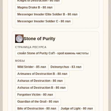
Knight of Destruction - 80 лвл
Magma Drake B - 80 лвл
Messenger Invader Elite Soldier B - 80 лвл
Messenger Invader Soldier C - 80 лвл
Stone of Purity
СТРАНИЦА РЕСУРСА
спойл Stone of Purity СоП - spoil камень чистоты
МОБЫ
Wild Strider - 85 лвл
Deinonychus - 83 лвл
Arimanes of Destruction B - 80 лвл
Ashuras of Destruction - 80 лвл
Ashuras of Destruction B - 80 лвл
Forgotten Victim - 80 лвл
Guardian of the Grail - 80 лвл
Iblis of Destruction - 80 лвл
Judge of Light - 80 лвл