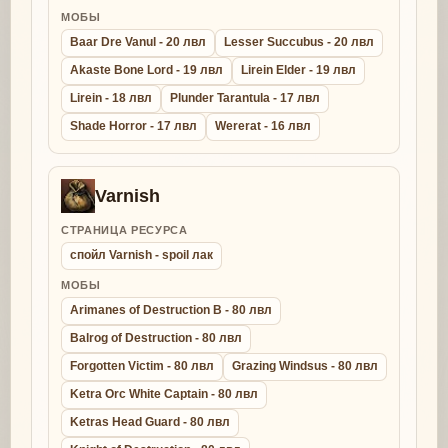
МОБЫ
Baar Dre Vanul - 20 лвл
Lesser Succubus - 20 лвл
Akaste Bone Lord - 19 лвл
Lirein Elder - 19 лвл
Lirein - 18 лвл
Plunder Tarantula - 17 лвл
Shade Horror - 17 лвл
Wererat - 16 лвл
Varnish
СТРАНИЦА РЕСУРСА
спойл Varnish - spoil лак
МОБЫ
Arimanes of Destruction B - 80 лвл
Balrog of Destruction - 80 лвл
Forgotten Victim - 80 лвл
Grazing Windsus - 80 лвл
Ketra Orc White Captain - 80 лвл
Ketras Head Guard - 80 лвл