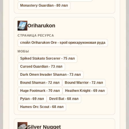
Monastery Guardian - 80 лвл
Oriharukon
СТРАНИЦА РЕСУРСА
спойл Oriharukon Ore - spoil орихаруконовая руда
МОБЫ
Spiked Stakato Sorcerer - 75 лвл
Cursed Guardian - 73 лвл
Dark Omen Invader Shaman - 73 лвл
Bound Shaman - 72 лвл
Bound Warrior - 72 лвл
Huge Footmark - 70 лвл
Heathen Knight - 69 лвл
Pytan - 69 лвл
Devil Bat - 68 лвл
Hames Orc Scout - 68 лвл
Silver Nugget