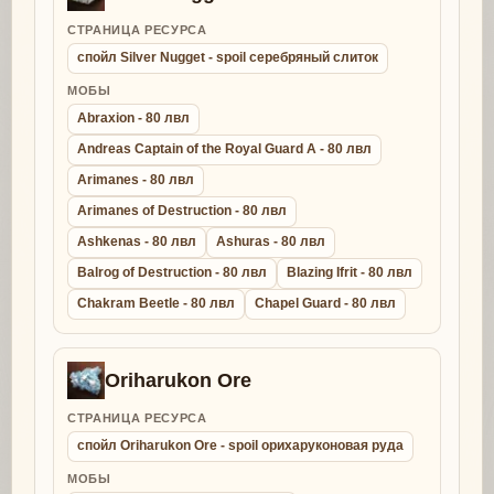
СТРАНИЦА РЕСУРСА
спойл Silver Nugget - spoil серебряный слиток
МОБЫ
Abraxion - 80 лвл
Andreas Captain of the Royal Guard A - 80 лвл
Arimanes - 80 лвл
Arimanes of Destruction - 80 лвл
Ashkenas - 80 лвл
Ashuras - 80 лвл
Balrog of Destruction - 80 лвл
Blazing Ifrit - 80 лвл
Chakram Beetle - 80 лвл
Chapel Guard - 80 лвл
Oriharukon Ore
СТРАНИЦА РЕСУРСА
спойл Oriharukon Ore - spoil орихаруконовая руда
МОБЫ