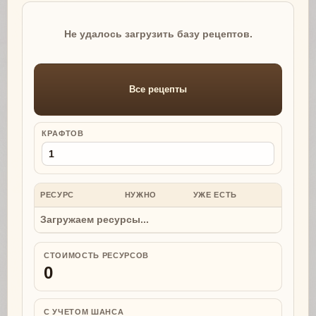
Не удалось загрузить базу рецептов.
Все рецепты
КРАФТОВ
РЕСУРС
НУЖНО
УЖЕ ЕСТЬ
НУЖНО
Загружаем ресурсы...
СТОИМОСТЬ РЕСУРСОВ
0
С УЧЕТОМ ШАНСА