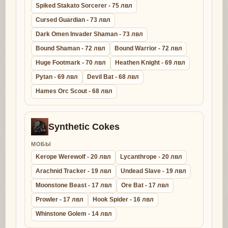
Spiked Stakato Sorcerer - 75 лвл
Cursed Guardian - 73 лвл
Dark Omen Invader Shaman - 73 лвл
Bound Shaman - 72 лвл
Bound Warrior - 72 лвл
Huge Footmark - 70 лвл
Heathen Knight - 69 лвл
Pytan - 69 лвл
Devil Bat - 68 лвл
Hames Orc Scout - 68 лвл
Synthetic Cokes
МОБЫ
Kerope Werewolf - 20 лвл
Lycanthrope - 20 лвл
Arachnid Tracker - 19 лвл
Undead Slave - 19 лвл
Moonstone Beast - 17 лвл
Ore Bat - 17 лвл
Prowler - 17 лвл
Hook Spider - 16 лвл
Whinstone Golem - 14 лвл