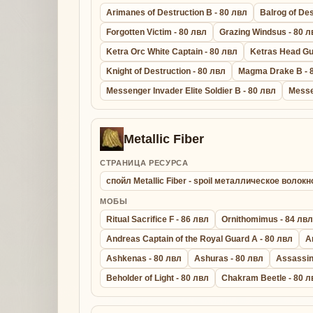
Arimanes of Destruction B - 80 лвл
Balrog of Des
Forgotten Victim - 80 лвл
Grazing Windsus - 80 л
Ketra Orc White Captain - 80 лвл
Ketras Head Gu
Knight of Destruction - 80 лвл
Magma Drake B - 
Messenger Invader Elite Soldier B - 80 лвл
Messe
Metallic Fiber
СТРАНИЦА РЕСУРСА
спойл Metallic Fiber - spoil металлическое волокн
МОБЫ
Ritual Sacrifice F - 86 лвл
Ornithomimus - 84 лвл
Andreas Captain of the Royal Guard A - 80 лвл
A
Ashkenas - 80 лвл
Ashuras - 80 лвл
Assassin
Beholder of Light - 80 лвл
Chakram Beetle - 80 л