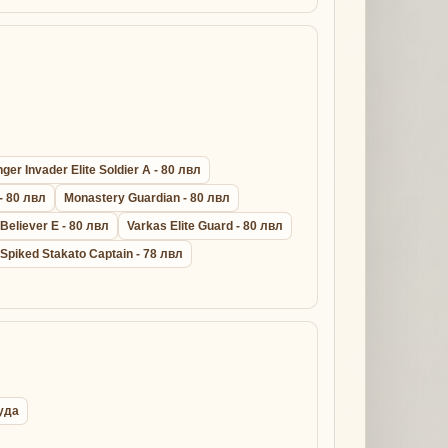
er Invader Elite Soldier A - 80 лвл
- 80 лвл
Monastery Guardian - 80 лвл
 Believer E - 80 лвл
Varkas Elite Guard - 80 лвл
Spiked Stakato Captain - 78 лвл
руда