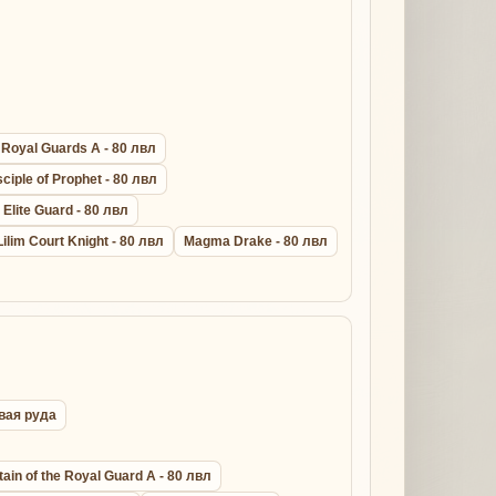
Royal Guards A - 80 лвл
sciple of Prophet - 80 лвл
 Elite Guard - 80 лвл
Lilim Court Knight - 80 лвл
Magma Drake - 80 лвл
овая руда
ain of the Royal Guard A - 80 лвл