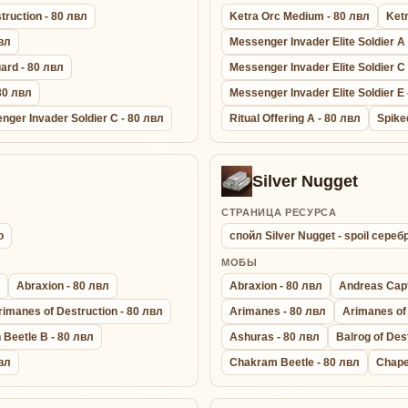
truction - 80 лвл
Ketra Orc Medium - 80 лвл
Ketr
вл
Messenger Invader Elite Soldier A
ard - 80 лвл
Messenger Invader Elite Soldier C
80 лвл
Messenger Invader Elite Soldier E 
nger Invader Soldier C - 80 лвл
Ritual Offering A - 80 лвл
Spike
Silver Nugget
СТРАНИЦА РЕСУРСА
о
спойл Silver Nugget - spoil сере
МОБЫ
Abraxion - 80 лвл
Abraxion - 80 лвл
Andreas Capt
rimanes of Destruction - 80 лвл
Arimanes - 80 лвл
Arimanes of 
 Beetle B - 80 лвл
Ashuras - 80 лвл
Balrog of Des
вл
Chakram Beetle - 80 лвл
Chape