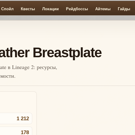
Спойл
Квесты
Локации
Рейдбоссы
Айтемы
Гайды
ather Breastplate
ate в Lineage 2: ресурсы,
имости.
1 212
178