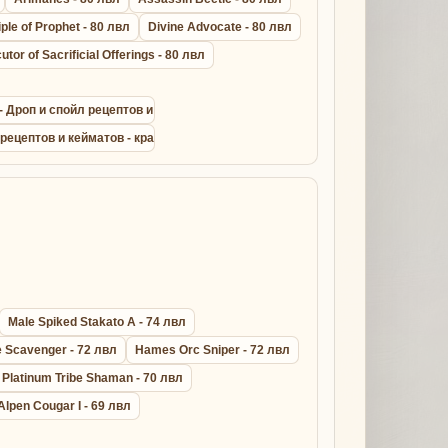
iple of Prophet - 80 лвл
Divine Advocate - 80 лвл
utor of Sacrificial Offerings - 80 лвл
t - Дроп и спойл рецептов и кейматов - крафт драконик лайт армор сета
 рецептов и кейматов - крафт дрейк лезер сета - Lineage 2
Male Spiked Stakato A - 74 лвл
 Scavenger - 72 лвл
Hames Orc Sniper - 72 лвл
Platinum Tribe Shaman - 70 лвл
Alpen Cougar I - 69 лвл