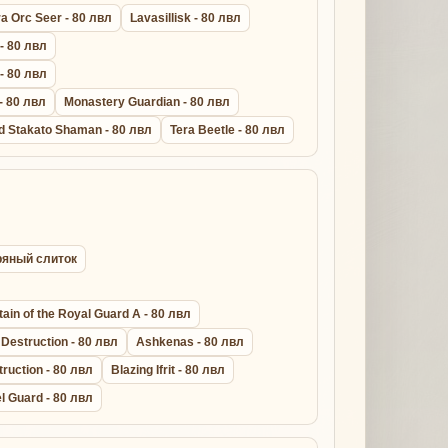
a Orc Seer - 80 лвл
Lavasillisk - 80 лвл
 - 80 лвл
 - 80 лвл
- 80 лвл
Monastery Guardian - 80 лвл
d Stakato Shaman - 80 лвл
Tera Beetle - 80 лвл
бряный слиток
ain of the Royal Guard A - 80 лвл
Destruction - 80 лвл
Ashkenas - 80 лвл
truction - 80 лвл
Blazing Ifrit - 80 лвл
l Guard - 80 лвл