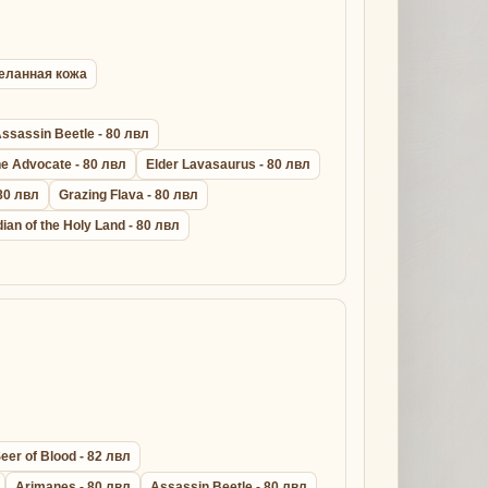
ыделанная кожа
ssassin Beetle - 80 лвл
ne Advocate - 80 лвл
Elder Lavasaurus - 80 лвл
 80 лвл
Grazing Flava - 80 лвл
ian of the Holy Land - 80 лвл
eer of Blood - 82 лвл
Arimanes - 80 лвл
Assassin Beetle - 80 лвл