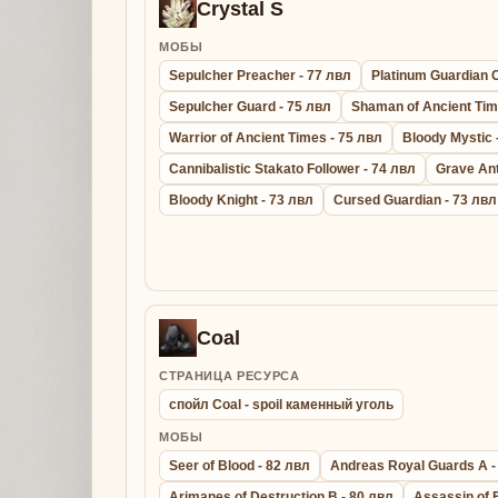
Crystal S
МОБЫ
Sepulcher Preacher - 77 лвл
Platinum Guardian C
Sepulcher Guard - 75 лвл
Shaman of Ancient Tim
Warrior of Ancient Times - 75 лвл
Bloody Mystic 
Cannibalistic Stakato Follower - 74 лвл
Grave Ant
Bloody Knight - 73 лвл
Cursed Guardian - 73 лвл
Coal
СТРАНИЦА РЕСУРСА
спойл Coal - spoil каменный уголь
МОБЫ
Seer of Blood - 82 лвл
Andreas Royal Guards A -
Arimanes of Destruction B - 80 лвл
Assassin of 