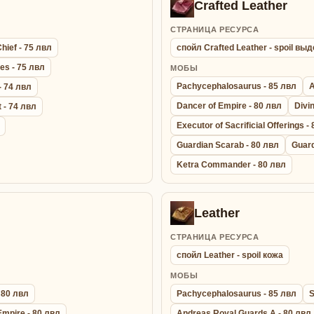
Crafted Leather
СТРАНИЦА РЕСУРСА
hief - 75 лвл
спойл Crafted Leather - spoil в
es - 75 лвл
МОБЫ
Pachycephalosaurus - 85 лвл
A
- 74 лвл
Dancer of Empire - 80 лвл
Divi
 - 74 лвл
Executor of Sacrificial Offerings -
Guardian Scarab - 80 лвл
Guard
Ketra Commander - 80 лвл
Leather
СТРАНИЦА РЕСУРСА
спойл Leather - spoil кожа
МОБЫ
 80 лвл
Pachycephalosaurus - 85 лвл
S
Empire - 80 лвл
Andreas Royal Guards A - 80 лвл