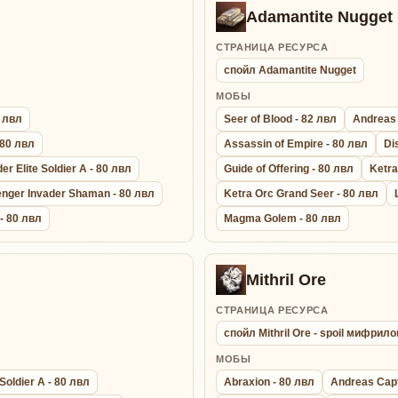
Adamantite Nugget
СТРАНИЦА РЕСУРСА
спойл Adamantite Nugget
МОБЫ
0 лвл
Seer of Blood - 82 лвл
Andreas 
 80 лвл
Assassin of Empire - 80 лвл
Di
r Elite Soldier A - 80 лвл
Guide of Offering - 80 лвл
Ketra
nger Invader Shaman - 80 лвл
Ketra Orc Grand Seer - 80 лвл
- 80 лвл
Magma Golem - 80 лвл
Mithril Ore
СТРАНИЦА РЕСУРСА
спойл Mithril Ore - spoil мифрил
МОБЫ
Soldier A - 80 лвл
Abraxion - 80 лвл
Andreas Capt