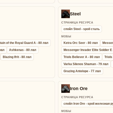
Steel
СТРАНИЦА РЕСУРСА
спойл Steel - spoil сталь
МОБЫ
ain of the Royal Guard A - 80 лвл
Ketra Orc Seer - 80 лвл
Messeng
 лвл
Ashkenas - 80 лвл
Messenger Invader Elite Soldier E 
Blazing Ifrit - 80 лвл
Triols Believer A - 80 лвл
Triols
Varka Silenos Shaman - 79 лвл
Grazing Antelope - 77 лвл
Iron Ore
СТРАНИЦА РЕСУРСА
спойл Iron Ore - spoil железная 
МОБЫ