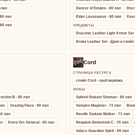
0 лвл
Dancer of Empire - 80 лвл
Disc
 80 лвл
Elder Lavasaurus - 80 лвл
Exec
- 80 лвл
ПРЕДМЕТЫ
Draconic Leather Light Armor Se
Drake Leather Set - Дроп и спойл
Cord
СТРАНИЦА РЕСУРСА
спойл Cord - spoil верёвка
МОБЫ
uction B - 80 лвл
Spiked Stakato Shaman - 80 лвл
лвл
Grazing Flava - 80 лвл
Vampire Magister - 73 лвл
Bone
 80 лвл
Needle Stakato Walker - 71 лвл
вл
Ketra Orc General - 80 лвл
Requiem Behemoth C - 70 лвл
Valacs Guardian Spirit - 69 лвл