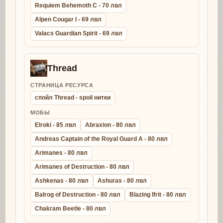
Requiem Behemoth C - 70 лвл
Alpen Cougar I - 69 лвл
Valacs Guardian Spirit - 69 лвл
Thread
СТРАНИЦА РЕСУРСА
спойл Thread - spoil нитки
МОБЫ
Elroki - 85 лвл
Abraxion - 80 лвл
Andreas Captain of the Royal Guard A - 80 лвл
Arimanes - 80 лвл
Arimanes of Destruction - 80 лвл
Ashkenas - 80 лвл
Ashuras - 80 лвл
Balrog of Destruction - 80 лвл
Blazing Ifrit - 80 лвл
Chakram Beetle - 80 лвл