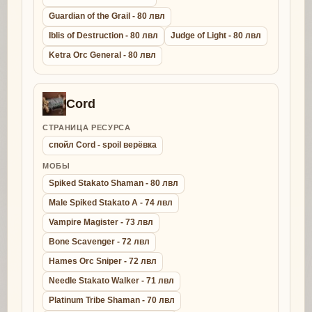
Guardian of the Grail - 80 лвл
Iblis of Destruction - 80 лвл
Judge of Light - 80 лвл
Ketra Orc General - 80 лвл
Cord
СТРАНИЦА РЕСУРСА
спойл Cord - spoil верёвка
МОБЫ
Spiked Stakato Shaman - 80 лвл
Male Spiked Stakato A - 74 лвл
Vampire Magister - 73 лвл
Bone Scavenger - 72 лвл
Hames Orc Sniper - 72 лвл
Needle Stakato Walker - 71 лвл
Platinum Tribe Shaman - 70 лвл