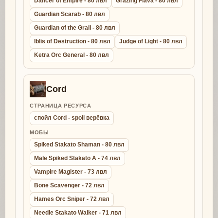
Dancer of Empire - 80 лвл
Grazing Flava - 80 лвл
Guardian Scarab - 80 лвл
Guardian of the Grail - 80 лвл
Iblis of Destruction - 80 лвл
Judge of Light - 80 лвл
Ketra Orc General - 80 лвл
Cord
СТРАНИЦА РЕСУРСА
спойл Cord - spoil верёвка
МОБЫ
Spiked Stakato Shaman - 80 лвл
Male Spiked Stakato A - 74 лвл
Vampire Magister - 73 лвл
Bone Scavenger - 72 лвл
Hames Orc Sniper - 72 лвл
Needle Stakato Walker - 71 лвл