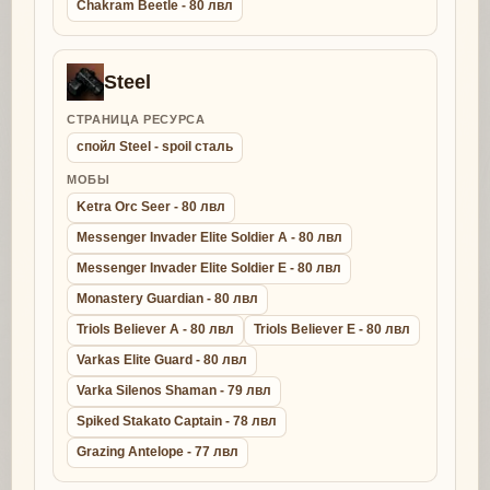
Chakram Beetle - 80 лвл
Steel
СТРАНИЦА РЕСУРСА
спойл Steel - spoil сталь
МОБЫ
Ketra Orc Seer - 80 лвл
Messenger Invader Elite Soldier A - 80 лвл
Messenger Invader Elite Soldier E - 80 лвл
Monastery Guardian - 80 лвл
Triols Believer A - 80 лвл
Triols Believer E - 80 лвл
Varkas Elite Guard - 80 лвл
Varka Silenos Shaman - 79 лвл
Spiked Stakato Captain - 78 лвл
Grazing Antelope - 77 лвл