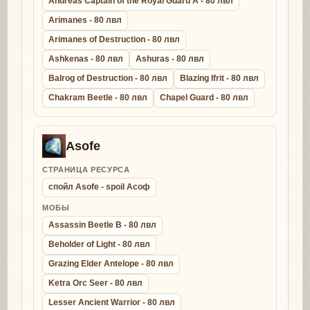
Andreas Captain of the Royal Guard A - 80 лвл
Arimanes - 80 лвл
Arimanes of Destruction - 80 лвл
Ashkenas - 80 лвл
Ashuras - 80 лвл
Balrog of Destruction - 80 лвл
Blazing Ifrit - 80 лвл
Chakram Beetle - 80 лвл
Chapel Guard - 80 лвл
Asofe
СТРАНИЦА РЕСУРСА
спойл Asofe - spoil Асоф
МОБЫ
Assassin Beetle B - 80 лвл
Beholder of Light - 80 лвл
Grazing Elder Antelope - 80 лвл
Ketra Orc Seer - 80 лвл
Lesser Ancient Warrior - 80 лвл