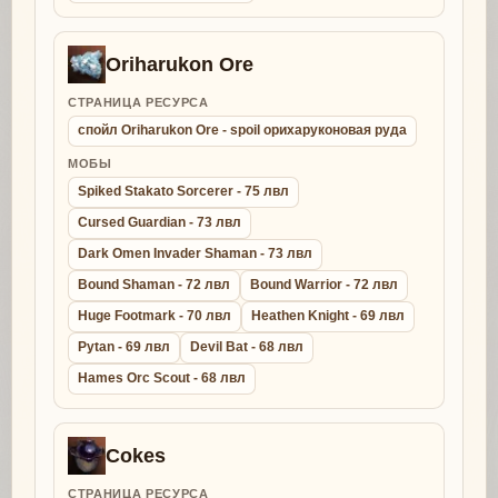
Oriharukon Ore
СТРАНИЦА РЕСУРСА
спойл Oriharukon Ore - spoil орихаруконовая руда
МОБЫ
Spiked Stakato Sorcerer - 75 лвл
Cursed Guardian - 73 лвл
Dark Omen Invader Shaman - 73 лвл
Bound Shaman - 72 лвл
Bound Warrior - 72 лвл
Huge Footmark - 70 лвл
Heathen Knight - 69 лвл
Pytan - 69 лвл
Devil Bat - 68 лвл
Hames Orc Scout - 68 лвл
Cokes
СТРАНИЦА РЕСУРСА