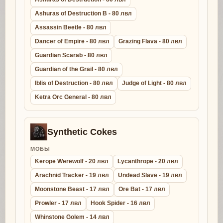
Ashuras of Destruction B - 80 лвл
Assassin Beetle - 80 лвл
Dancer of Empire - 80 лвл
Grazing Flava - 80 лвл
Guardian Scarab - 80 лвл
Guardian of the Grail - 80 лвл
Iblis of Destruction - 80 лвл
Judge of Light - 80 лвл
Ketra Orc General - 80 лвл
Synthetic Cokes
МОБЫ
Kerope Werewolf - 20 лвл
Lycanthrope - 20 лвл
Arachnid Tracker - 19 лвл
Undead Slave - 19 лвл
Moonstone Beast - 17 лвл
Ore Bat - 17 лвл
Prowler - 17 лвл
Hook Spider - 16 лвл
Whinstone Golem - 14 лвл