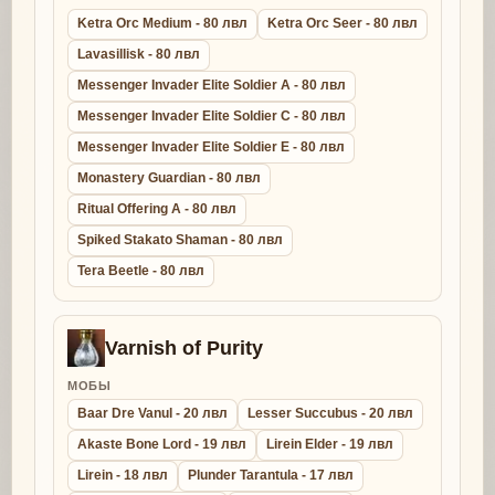
Ketra Orc Medium - 80 лвл
Ketra Orc Seer - 80 лвл
Lavasillisk - 80 лвл
Messenger Invader Elite Soldier A - 80 лвл
Messenger Invader Elite Soldier C - 80 лвл
Messenger Invader Elite Soldier E - 80 лвл
Monastery Guardian - 80 лвл
Ritual Offering A - 80 лвл
Spiked Stakato Shaman - 80 лвл
Tera Beetle - 80 лвл
Varnish of Purity
МОБЫ
Baar Dre Vanul - 20 лвл
Lesser Succubus - 20 лвл
Akaste Bone Lord - 19 лвл
Lirein Elder - 19 лвл
Lirein - 18 лвл
Plunder Tarantula - 17 лвл