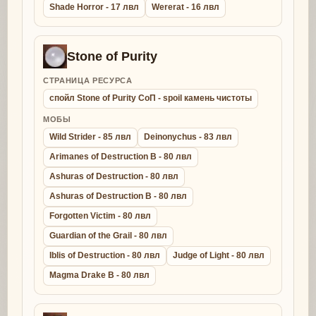
Shade Horror - 17 лвл
Wererat - 16 лвл
Stone of Purity
СТРАНИЦА РЕСУРСА
спойл Stone of Purity СоП - spoil камень чистоты
МОБЫ
Wild Strider - 85 лвл
Deinonychus - 83 лвл
Arimanes of Destruction B - 80 лвл
Ashuras of Destruction - 80 лвл
Ashuras of Destruction B - 80 лвл
Forgotten Victim - 80 лвл
Guardian of the Grail - 80 лвл
Iblis of Destruction - 80 лвл
Judge of Light - 80 лвл
Magma Drake B - 80 лвл