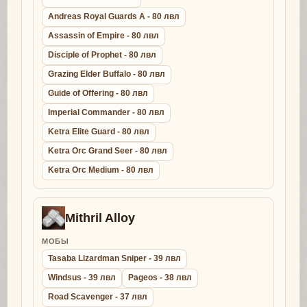
Andreas Royal Guards A - 80 лвл
Assassin of Empire - 80 лвл
Disciple of Prophet - 80 лвл
Grazing Elder Buffalo - 80 лвл
Guide of Offering - 80 лвл
Imperial Commander - 80 лвл
Ketra Elite Guard - 80 лвл
Ketra Orc Grand Seer - 80 лвл
Ketra Orc Medium - 80 лвл
Mithril Alloy
МОБЫ
Tasaba Lizardman Sniper - 39 лвл
Windsus - 39 лвл
Pageos - 38 лвл
Road Scavenger - 37 лвл