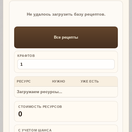
Не удалось загрузить базу рецептов.
Все рецепты
КРАФТОВ
РЕСУРС
НУЖНО
УЖЕ ЕСТЬ
НУЖНО
Загружаем ресурсы...
СТОИМОСТЬ РЕСУРСОВ
0
С УЧЕТОМ ШАНСА