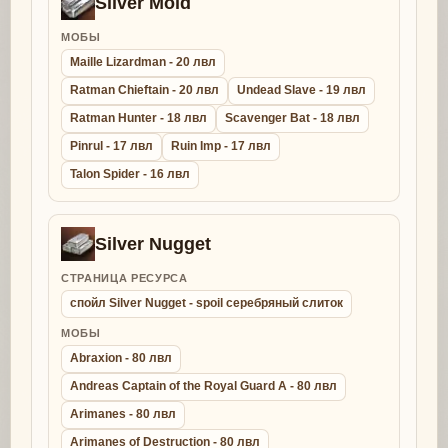
Silver Mold
МОБЫ
Maille Lizardman - 20 лвл
Ratman Chieftain - 20 лвл
Undead Slave - 19 лвл
Ratman Hunter - 18 лвл
Scavenger Bat - 18 лвл
Pinrul - 17 лвл
Ruin Imp - 17 лвл
Talon Spider - 16 лвл
Silver Nugget
СТРАНИЦА РЕСУРСА
спойл Silver Nugget - spoil серебряный слиток
МОБЫ
Abraxion - 80 лвл
Andreas Captain of the Royal Guard A - 80 лвл
Arimanes - 80 лвл
Arimanes of Destruction - 80 лвл