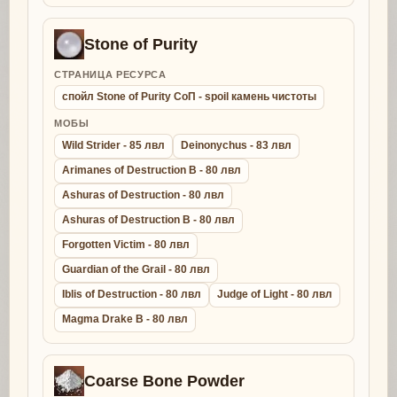
Stone of Purity
СТРАНИЦА РЕСУРСА
спойл Stone of Purity СоП - spoil камень чистоты
МОБЫ
Wild Strider - 85 лвл
Deinonychus - 83 лвл
Arimanes of Destruction B - 80 лвл
Ashuras of Destruction - 80 лвл
Ashuras of Destruction B - 80 лвл
Forgotten Victim - 80 лвл
Guardian of the Grail - 80 лвл
Iblis of Destruction - 80 лвл
Judge of Light - 80 лвл
Magma Drake B - 80 лвл
Coarse Bone Powder