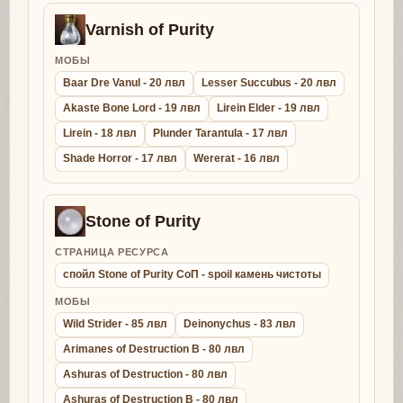
Varnish of Purity
МОБЫ
Baar Dre Vanul - 20 лвл
Lesser Succubus - 20 лвл
Akaste Bone Lord - 19 лвл
Lirein Elder - 19 лвл
Lirein - 18 лвл
Plunder Tarantula - 17 лвл
Shade Horror - 17 лвл
Wererat - 16 лвл
Stone of Purity
СТРАНИЦА РЕСУРСА
спойл Stone of Purity СоП - spoil камень чистоты
МОБЫ
Wild Strider - 85 лвл
Deinonychus - 83 лвл
Arimanes of Destruction B - 80 лвл
Ashuras of Destruction - 80 лвл
Ashuras of Destruction B - 80 лвл