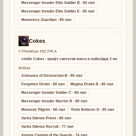
Messenger Invader Elite Soldier B - 80 лвл
Messenger Invader Elite Soldier E - 80 лвл
Monastery Guardian - 80 лвл
Cokes
СТРАНИЦА РЕСУРСА
спойл Cokes - крафт синтетик кокса в лайнэйдж 2 интерлюд
МОБЫ
Arimanes of Destruction B - 80 лвл
Forgotten Victim - 80 лвл
Magma Drake B - 80 лвл
Messenger Invader Soldier C - 80 лвл
Messenger Invader Warrior B - 80 лвл
Monastic Pilgrim - 80 лвл
Triols Believer D - 80 лвл
Varka Silenos Priest - 80 лвл
Varka Silenos Recruit - 77 лвл
Amons Captain of the Guards - 74 лвл