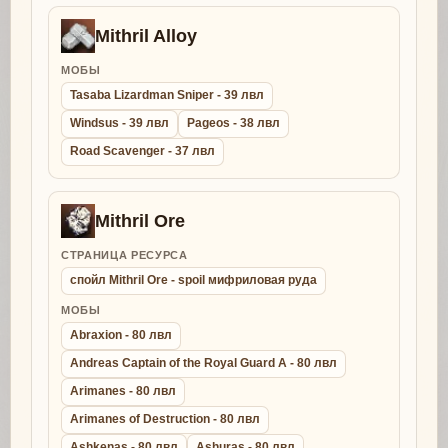
Mithril Alloy
МОБЫ
Tasaba Lizardman Sniper - 39 лвл
Windsus - 39 лвл
Pageos - 38 лвл
Road Scavenger - 37 лвл
Mithril Ore
СТРАНИЦА РЕСУРСА
спойл Mithril Ore - spoil мифриловая руда
МОБЫ
Abraxion - 80 лвл
Andreas Captain of the Royal Guard A - 80 лвл
Arimanes - 80 лвл
Arimanes of Destruction - 80 лвл
Ashkenas - 80 лвл
Ashuras - 80 лвл