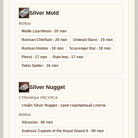
Silver Mold
МОБЫ
Maille Lizardman - 20 лвл
Ratman Chieftain - 20 лвл
Undead Slave - 19 лвл
Ratman Hunter - 18 лвл
Scavenger Bat - 18 лвл
Pinrul - 17 лвл
Ruin Imp - 17 лвл
Talon Spider - 16 лвл
Silver Nugget
СТРАНИЦА РЕСУРСА
спойл Silver Nugget - spoil серебряный слиток
МОБЫ
Abraxion - 80 лвл
Andreas Captain of the Royal Guard A - 80 лвл