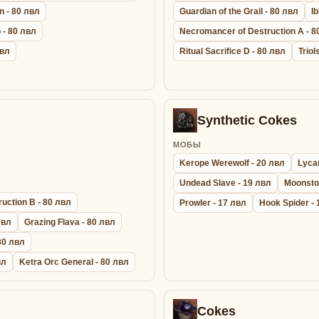
n - 80 лвл
Guardian of the Grail - 80 лвл
Ib
 - 80 лвл
Necromancer of Destruction A - 8
лвл
Ritual Sacrifice D - 80 лвл
Triol
Synthetic Cokes
МОБЫ
Kerope Werewolf - 20 лвл
Lyca
Undead Slave - 19 лвл
Moonsto
uction B - 80 лвл
Prowler - 17 лвл
Hook Spider - 
лвл
Grazing Flava - 80 лвл
 80 лвл
вл
Ketra Orc General - 80 лвл
Cokes