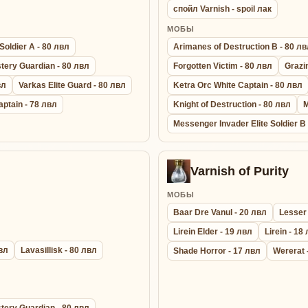
спойл Varnish - spoil лак
МОБЫ
Soldier A - 80 лвл
Arimanes of Destruction B - 80 л
tery Guardian - 80 лвл
Forgotten Victim - 80 лвл
Grazi
вл
Varkas Elite Guard - 80 лвл
Ketra Orc White Captain - 80 лвл
aptain - 78 лвл
Knight of Destruction - 80 лвл
M
Messenger Invader Elite Soldier B
Varnish of Purity
МОБЫ
Baar Dre Vanul - 20 лвл
Lesser
Lirein Elder - 19 лвл
Lirein - 18
лвл
Lavasillisk - 80 лвл
Shade Horror - 17 лвл
Wererat 
tery Guardian - 80 лвл