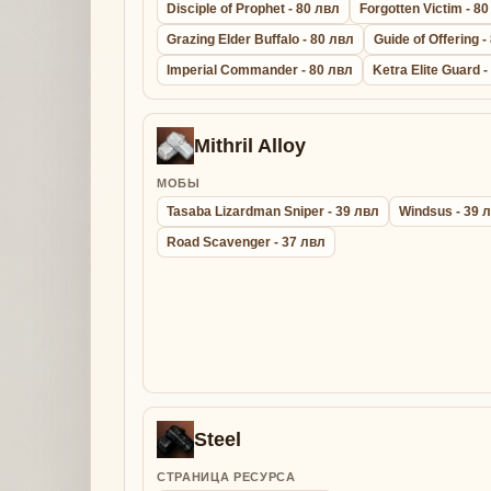
Disciple of Prophet - 80 лвл
Forgotten Victim - 8
Grazing Elder Buffalo - 80 лвл
Guide of Offering -
Imperial Commander - 80 лвл
Ketra Elite Guard 
Mithril Alloy
МОБЫ
Tasaba Lizardman Sniper - 39 лвл
Windsus - 39 
Road Scavenger - 37 лвл
Steel
СТРАНИЦА РЕСУРСА