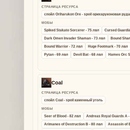
СТРАНИЦА РЕСУРСА
спойл Oriharukon Ore - spoil орихаруконовая руда
МОБЫ
Spiked Stakato Sorcerer - 75 лвл
Cursed Guardia
Dark Omen Invader Shaman - 73 лвл
Bound Sham
Bound Warrior - 72 лвл
Huge Footmark - 70 лвл
Pytan - 69 лвл
Devil Bat - 68 лвл
Hames Orc S
Coal
СТРАНИЦА РЕСУРСА
спойл Coal - spoil каменный уголь
МОБЫ
Seer of Blood - 82 лвл
Andreas Royal Guards A -
Arimanes of Destruction B - 80 лвл
Assassin of 