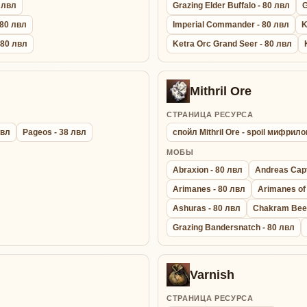
0 лвл
Grazing Elder Buffalo - 80 лвл
G
 80 лвл
Imperial Commander - 80 лвл
K
- 80 лвл
Ketra Orc Grand Seer - 80 лвл
Mithril Ore
СТРАНИЦА РЕСУРСА
лвл
Pageos - 38 лвл
спойл Mithril Ore - spoil мифрил
МОБЫ
Abraxion - 80 лвл
Andreas Capt
Arimanes - 80 лвл
Arimanes of 
Ashuras - 80 лвл
Chakram Beet
Grazing Bandersnatch - 80 лвл
Varnish
СТРАНИЦА РЕСУРСА