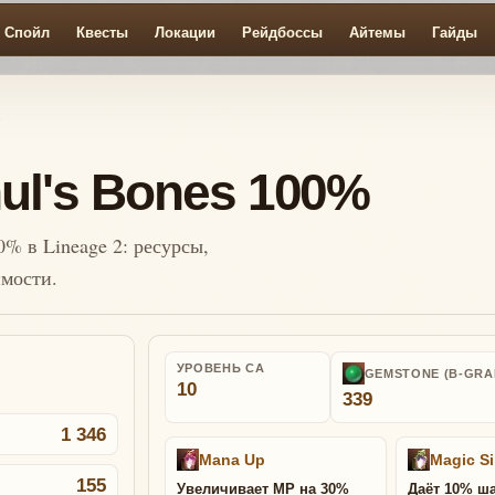
Спойл
Квесты
Локации
Рейдбоссы
Айтемы
Гайды
%
ul's Bones 100%
0% в Lineage 2: ресурсы,
имости.
УРОВЕНЬ СА
GEMSTONE (B-GRA
10
339
1 346
Mana Up
Magic Si
155
Увеличивает MP на 30%
Даёт 10% ш