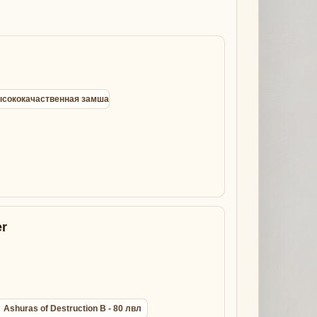
 высококачаственная замша
r
Ashuras of Destruction B - 80 лвл