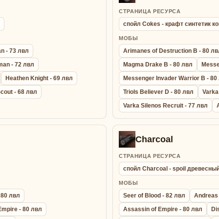
СТРАНИЦА РЕСУРСА
спойл Cokes - крафт синтетик к
МОБЫ
n - 73 лвл
Arimanes of Destruction B - 80 л
an - 72 лвл
Magma Drake B - 80 лвл
Messen
Heathen Knight - 69 лвл
Messenger Invader Warrior B - 80
cout - 68 лвл
Triols Believer D - 80 лвл
Varka
Varka Silenos Recruit - 77 лвл
Charcoal
СТРАНИЦА РЕСУРСА
спойл Charcoal - spoil древесны
МОБЫ
 80 лвл
Seer of Blood - 82 лвл
Andreas 
Empire - 80 лвл
Assassin of Empire - 80 лвл
Di