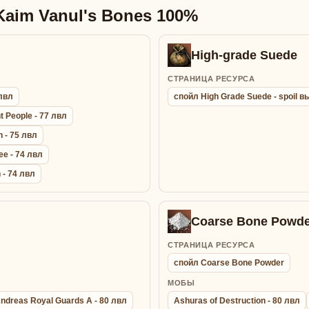
aim Vanul's Bones 100%
High-grade Suede
СТРАНИЦА РЕСУРСА
 лвл
спойл High Grade Suede - spoil
t People - 77 лвл
 - 75 лвл
e - 74 лвл
- 74 лвл
Coarse Bone Powde
СТРАНИЦА РЕСУРСА
спойл Coarse Bone Powder
МОБЫ
ndreas Royal Guards A - 80 лвл
Ashuras of Destruction - 80 лвл