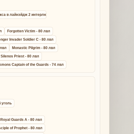
окса в лайнэйдж 2 интерлюд
вл
Forgotten Victim - 80 лвл
ger Invader Soldier C - 80 лвл
 лвл
Monastic Pilgrim - 80 лвл
 Silenos Priest - 80 лвл
Amons Captain of the Guards - 74 лвл
й уголь
Royal Guards A - 80 лвл
sciple of Prophet - 80 лвл