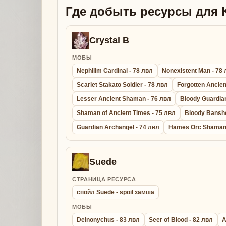
Где добыть ресурсы для K
Crystal B
МОБЫ
Nephilim Cardinal - 78 лвл
Nonexistent Man - 78
Scarlet Stakato Soldier - 78 лвл
Forgotten Ancien
Lesser Ancient Shaman - 76 лвл
Bloody Guardian
Shaman of Ancient Times - 75 лвл
Bloody Banshe
Guardian Archangel - 74 лвл
Hames Orc Shaman 
Suede
СТРАНИЦА РЕСУРСА
спойл Suede - spoil замша
МОБЫ
Deinonychus - 83 лвл
Seer of Blood - 82 лвл
A