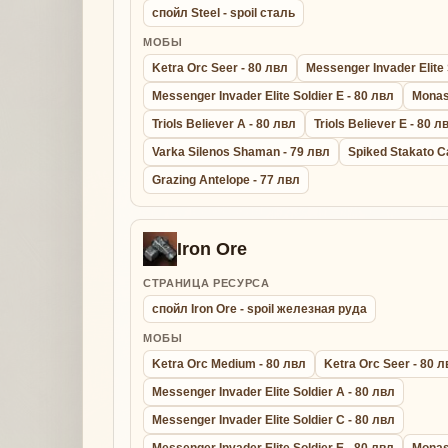
спойл Steel - spoil сталь
МОБЫ
Ketra Orc Seer - 80 лвл
Messenger Invader Elite 
Messenger Invader Elite Soldier E - 80 лвл
Monas
Triols Believer A - 80 лвл
Triols Believer E - 80 л
Varka Silenos Shaman - 79 лвл
Spiked Stakato C
Grazing Antelope - 77 лвл
Iron Ore
СТРАНИЦА РЕСУРСА
спойл Iron Ore - spoil железная руда
МОБЫ
Ketra Orc Medium - 80 лвл
Ketra Orc Seer - 80 
Messenger Invader Elite Soldier A - 80 лвл
Messenger Invader Elite Soldier C - 80 лвл
Messenger Invader Elite Soldier E - 80 лвл
Monas