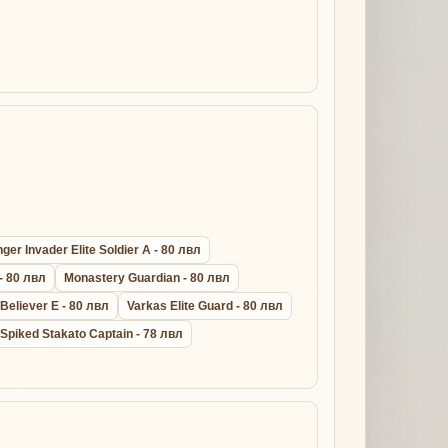
er Invader Elite Soldier A - 80 лвл
- 80 лвл
Monastery Guardian - 80 лвл
 Believer E - 80 лвл
Varkas Elite Guard - 80 лвл
Spiked Stakato Captain - 78 лвл