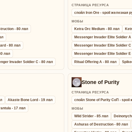
СТРАНИЦА РЕСУРСА
спойл Iron Ore - spoil железная 
МОБЫ
truction - 80 лвл
Ketra Orc Medium - 80 лвл
Ketr
вл
Messenger Invader Elite Soldier A
ard - 80 лвл
Messenger Invader Elite Soldier C
80 лвл
Messenger Invader Elite Soldier E 
nger Invader Soldier C - 80 лвл
Ritual Offering A - 80 лвл
Spike
Stone of Purity
СТРАНИЦА РЕСУРСА
вл
Akaste Bone Lord - 19 лвл
спойл Stone of Purity СоП - spoi
rantula - 17 лвл
МОБЫ
Wild Strider - 85 лвл
Deinonych
Ashuras of Destruction - 80 лвл