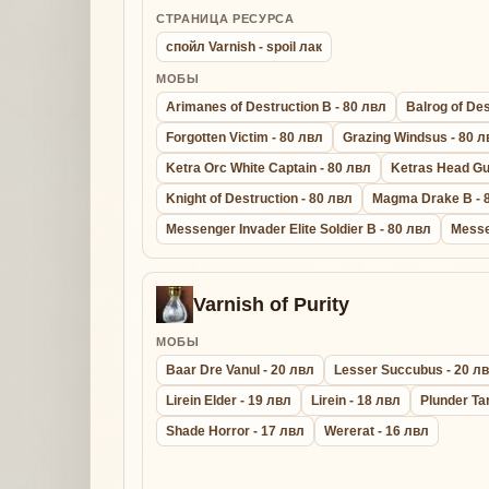
СТРАНИЦА РЕСУРСА
спойл Varnish - spoil лак
МОБЫ
Arimanes of Destruction B - 80 лвл
Balrog of Des
Forgotten Victim - 80 лвл
Grazing Windsus - 80 л
Ketra Orc White Captain - 80 лвл
Ketras Head Gu
Knight of Destruction - 80 лвл
Magma Drake B - 
Messenger Invader Elite Soldier B - 80 лвл
Messe
Varnish of Purity
МОБЫ
Baar Dre Vanul - 20 лвл
Lesser Succubus - 20 л
Lirein Elder - 19 лвл
Lirein - 18 лвл
Plunder Ta
Shade Horror - 17 лвл
Wererat - 16 лвл