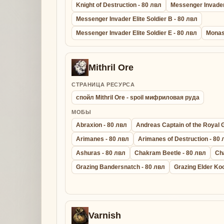
Knight of Destruction - 80 лвл
Messenger Invader 
Messenger Invader Elite Soldier B - 80 лвл
Messenger Invader Elite Soldier E - 80 лвл
Monas
Mithril Ore
СТРАНИЦА РЕСУРСА
спойл Mithril Ore - spoil мифриловая руда
МОБЫ
Abraxion - 80 лвл
Andreas Captain of the Royal 
Arimanes - 80 лвл
Arimanes of Destruction - 80
Ashuras - 80 лвл
Chakram Beetle - 80 лвл
Ch
Grazing Bandersnatch - 80 лвл
Grazing Elder Ko
Varnish