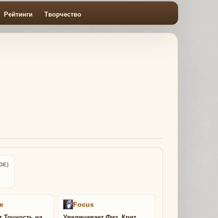
Рейтинги
Творчество
DE)
e
Focus
т Точность на
Увеличивает Физ. Крит.