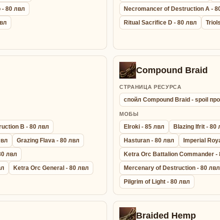
 - 80 лвл
Necromancer of Destruction A - 8
лвл
Ritual Sacrifice D - 80 лвл
Triol
Compound Braid
СТРАНИЦА РЕСУРСА
спойл Compound Braid - spoil п
МОБЫ
uction B - 80 лвл
Elroki - 85 лвл
Blazing Ifrit - 80
лвл
Grazing Flava - 80 лвл
Hasturan - 80 лвл
Imperial Roy
 80 лвл
Ketra Orc Battalion Commander -
вл
Ketra Orc General - 80 лвл
Mercenary of Destruction - 80 лвл
Pilgrim of Light - 80 лвл
Braided Hemp