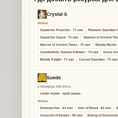
Crystal S
МОБЫ
Sepulcher Preacher - 77 лвл
Platinum Guardian C
Sepulcher Guard - 75 лвл
Shaman of Ancient Tim
Warrior of Ancient Times - 75 лвл
Bloody Mystic 
Cannibalistic Stakato Follower - 74 лвл
Grave Ant
Bloody Knight - 73 лвл
Cursed Guardian - 73 лвл
Suede
СТРАНИЦА РЕСУРСА
спойл Suede - spoil замша
МОБЫ
Deinonychus - 83 лвл
Seer of Blood - 82 лвл
A
Assassin of Empire - 80 лвл
Balrog of Destructio