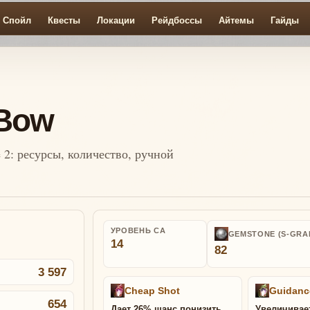
Спойл
Квесты
Локации
Рейдбоссы
Айтемы
Гайды
 Bow
 2: ресурсы, количество, ручной
УРОВЕНЬ СА
GEMSTONE (S-GRA
14
82
3 597
Cheap Shot
Guidanc
654
Дает 26% шанс понизить
Увеличивае