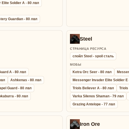
Elite Soldier A - 80 лвл
tery Guardian - 80 лвл
Steel
СТРАНИЦА РЕСУРСА
спойл Steel - spoil сталь
МОБЫ
Guard A - 80 лвл
Ketra Orc Seer - 80 лвл
Messeng
 лвл
Ashkenas - 80 лвл
Messenger Invader Elite Soldier E 
apel Guard - 80 лвл
Triols Believer A - 80 лвл
Triols
okaburra - 80 лвл
Varka Silenos Shaman - 79 лвл
Grazing Antelope - 77 лвл
Iron Ore