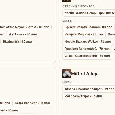
СТРАНИЦА РЕСУРСА
спойл Braided Hemp - spoil плет
МОБЫ
ain of the Royal Guard A - 80 лвл
Spiked Stakato Shaman - 80 лвл
 лвл
Ashkenas - 80 лвл
Vampire Magister - 73 лвл
Bone
Blazing Ifrit - 80 лвл
Needle Stakato Walker - 71 лвл
Requiem Behemoth C - 70 лвл
Valacs Guardian Spirit - 69 лвл
Mithril Alloy
МОБЫ
Tasaba Lizardman Sniper - 39 лвл
Road Scavenger - 37 лвл
 80 лвл
Ketra Orc Seer - 80 лвл
ard - 80 лвл