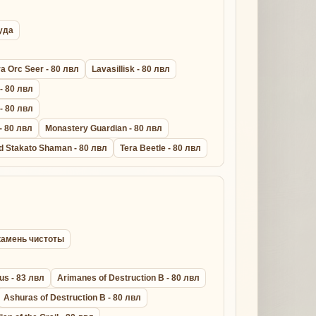
руда
a Orc Seer - 80 лвл
Lavasillisk - 80 лвл
 - 80 лвл
 - 80 лвл
- 80 лвл
Monastery Guardian - 80 лвл
d Stakato Shaman - 80 лвл
Tera Beetle - 80 лвл
l камень чистоты
us - 83 лвл
Arimanes of Destruction B - 80 лвл
Ashuras of Destruction B - 80 лвл