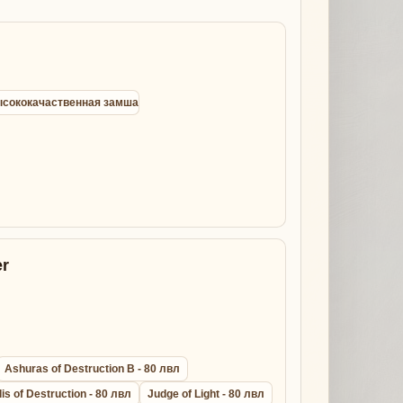
 высококачаственная замша
r
Ashuras of Destruction B - 80 лвл
lis of Destruction - 80 лвл
Judge of Light - 80 лвл