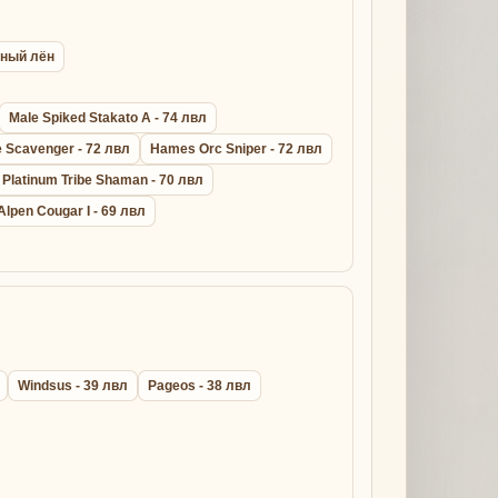
ёный лён
Male Spiked Stakato A - 74 лвл
 Scavenger - 72 лвл
Hames Orc Sniper - 72 лвл
Platinum Tribe Shaman - 70 лвл
Alpen Cougar I - 69 лвл
Windsus - 39 лвл
Pageos - 38 лвл