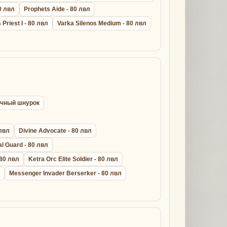
0 лвл
Prophets Aide - 80 лвл
s Priest I - 80 лвл
Varka Silenos Medium - 80 лвл
рочный шнурок
 лвл
Divine Advocate - 80 лвл
al Guard - 80 лвл
 80 лвл
Ketra Orc Elite Soldier - 80 лвл
Messenger Invader Berserker - 80 лвл