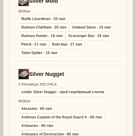
Silver Mold
МОБЫ
Maille Lizardman - 20 лвл
Ratman Chieftain - 20 лвл
Undead Slave - 19 лвл
Ratman Hunter - 18 лвл
Scavenger Bat - 18 лвл
Pinrul - 17 лвл
Ruin Imp - 17 лвл
Talon Spider - 16 лвл
Silver Nugget
СТРАНИЦА РЕСУРСА
спойл Silver Nugget - spoil серебряный слиток
МОБЫ
Abraxion - 80 лвл
Andreas Captain of the Royal Guard A - 80 лвл
Arimanes - 80 лвл
Arimanes of Destruction - 80 лвл