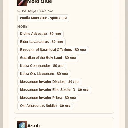
Mold Glue
СТРАНИЦА РЕСУРСА
спойл Mold Glue - spoil клей
МОБЫ
Divine Advocate - 80 лвл
Elder Lavasaurus - 80 лвл
Executor of Sacrificial Offerings - 80 лвл
Guardian of the Holy Land - 80 лвл
Ketra Commander - 80 лвл
Ketra Orc Lieutenant - 80 лвл
Messenger Invader Disciple - 80 лвл
Messenger Invader Elite Soldier D - 80 лвл
Messenger Invader Priest - 80 лвл
Old Aristocrats Soldier - 80 лвл
Asofe