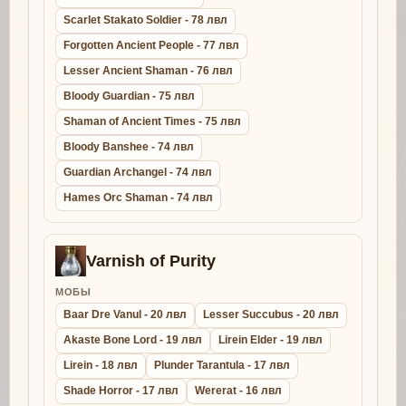
Scarlet Stakato Soldier - 78 лвл
Forgotten Ancient People - 77 лвл
Lesser Ancient Shaman - 76 лвл
Bloody Guardian - 75 лвл
Shaman of Ancient Times - 75 лвл
Bloody Banshee - 74 лвл
Guardian Archangel - 74 лвл
Hames Orc Shaman - 74 лвл
Varnish of Purity
МОБЫ
Baar Dre Vanul - 20 лвл
Lesser Succubus - 20 лвл
Akaste Bone Lord - 19 лвл
Lirein Elder - 19 лвл
Lirein - 18 лвл
Plunder Tarantula - 17 лвл
Shade Horror - 17 лвл
Wererat - 16 лвл