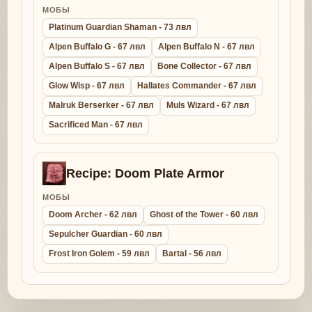
МОБЫ
Platinum Guardian Shaman - 73 лвл
Alpen Buffalo G - 67 лвл
Alpen Buffalo N - 67 лвл
Alpen Buffalo S - 67 лвл
Bone Collector - 67 лвл
Glow Wisp - 67 лвл
Hallates Commander - 67 лвл
Malruk Berserker - 67 лвл
Muls Wizard - 67 лвл
Sacrificed Man - 67 лвл
Recipe: Doom Plate Armor
МОБЫ
Doom Archer - 62 лвл
Ghost of the Tower - 60 лвл
Sepulcher Guardian - 60 лвл
Frost Iron Golem - 59 лвл
Bartal - 56 лвл