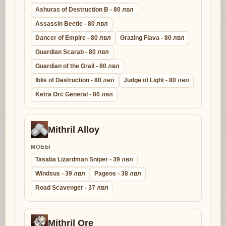
Ashuras of Destruction B - 80 лвл
Assassin Beetle - 80 лвл
Dancer of Empire - 80 лвл
Grazing Flava - 80 лвл
Guardian Scarab - 80 лвл
Guardian of the Grail - 80 лвл
Iblis of Destruction - 80 лвл
Judge of Light - 80 лвл
Ketra Orc General - 80 лвл
Mithril Alloy
МОБЫ
Tasaba Lizardman Sniper - 39 лвл
Windsus - 39 лвл
Pageos - 38 лвл
Road Scavenger - 37 лвл
Mithril Ore