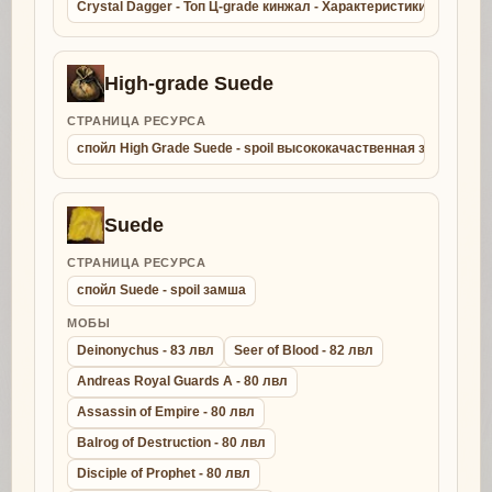
Crystal Dagger - Топ Ц-grade кинжал - Характеристики - Крафт 
High-grade Suede
СТРАНИЦА РЕСУРСА
спойл High Grade Suede - spoil высококачаственная замша
Suede
СТРАНИЦА РЕСУРСА
спойл Suede - spoil замша
МОБЫ
Deinonychus - 83 лвл
Seer of Blood - 82 лвл
Andreas Royal Guards A - 80 лвл
Assassin of Empire - 80 лвл
Balrog of Destruction - 80 лвл
Disciple of Prophet - 80 лвл