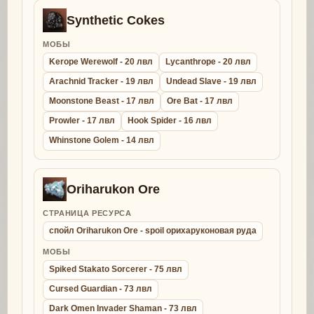
Synthetic Cokes
МОБЫ
Kerope Werewolf - 20 лвл
Lycanthrope - 20 лвл
Arachnid Tracker - 19 лвл
Undead Slave - 19 лвл
Moonstone Beast - 17 лвл
Ore Bat - 17 лвл
Prowler - 17 лвл
Hook Spider - 16 лвл
Whinstone Golem - 14 лвл
Oriharukon Ore
СТРАНИЦА РЕСУРСА
спойл Oriharukon Ore - spoil орихаруконовая руда
МОБЫ
Spiked Stakato Sorcerer - 75 лвл
Cursed Guardian - 73 лвл
Dark Omen Invader Shaman - 73 лвл