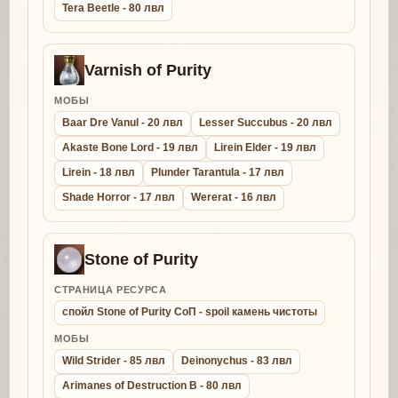
Tera Beetle - 80 лвл
Varnish of Purity
МОБЫ
Baar Dre Vanul - 20 лвл
Lesser Succubus - 20 лвл
Akaste Bone Lord - 19 лвл
Lirein Elder - 19 лвл
Lirein - 18 лвл
Plunder Tarantula - 17 лвл
Shade Horror - 17 лвл
Wererat - 16 лвл
Stone of Purity
СТРАНИЦА РЕСУРСА
спойл Stone of Purity СоП - spoil камень чистоты
МОБЫ
Wild Strider - 85 лвл
Deinonychus - 83 лвл
Arimanes of Destruction B - 80 лвл