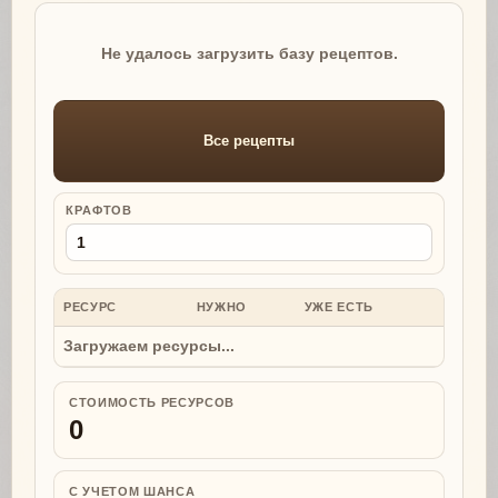
Не удалось загрузить базу рецептов.
Все рецепты
КРАФТОВ
РЕСУРС
НУЖНО
УЖЕ ЕСТЬ
НУЖНО
Загружаем ресурсы...
СТОИМОСТЬ РЕСУРСОВ
0
С УЧЕТОМ ШАНСА