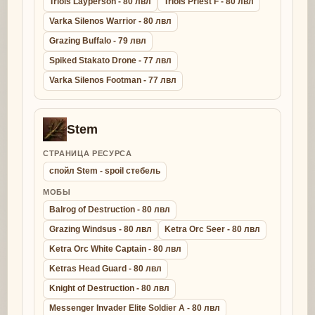
Triols Layperson - 80 лвл
Triols Priest F - 80 лвл
Varka Silenos Warrior - 80 лвл
Grazing Buffalo - 79 лвл
Spiked Stakato Drone - 77 лвл
Varka Silenos Footman - 77 лвл
Stem
СТРАНИЦА РЕСУРСА
спойл Stem - spoil стебель
МОБЫ
Balrog of Destruction - 80 лвл
Grazing Windsus - 80 лвл
Ketra Orc Seer - 80 лвл
Ketra Orc White Captain - 80 лвл
Ketras Head Guard - 80 лвл
Knight of Destruction - 80 лвл
Messenger Invader Elite Soldier A - 80 лвл