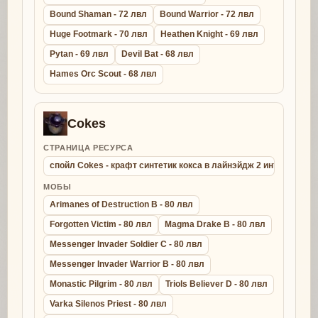
Bound Shaman - 72 лвл
Bound Warrior - 72 лвл
Huge Footmark - 70 лвл
Heathen Knight - 69 лвл
Pytan - 69 лвл
Devil Bat - 68 лвл
Hames Orc Scout - 68 лвл
Cokes
СТРАНИЦА РЕСУРСА
спойл Cokes - крафт синтетик кокса в лайнэйдж 2 интерлюд
МОБЫ
Arimanes of Destruction B - 80 лвл
Forgotten Victim - 80 лвл
Magma Drake B - 80 лвл
Messenger Invader Soldier C - 80 лвл
Messenger Invader Warrior B - 80 лвл
Monastic Pilgrim - 80 лвл
Triols Believer D - 80 лвл
Varka Silenos Priest - 80 лвл