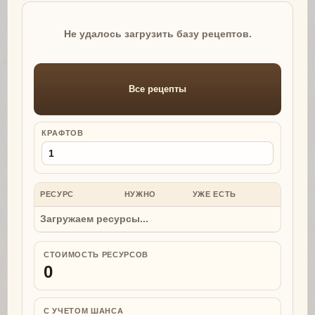
Не удалось загрузить базу рецептов.
Все рецепты
КРАФТОВ
РЕСУРС
НУЖНО
УЖЕ ЕСТЬ
НУЖНО
Загружаем ресурсы...
СТОИМОСТЬ РЕСУРСОВ
0
С УЧЕТОМ ШАНСА