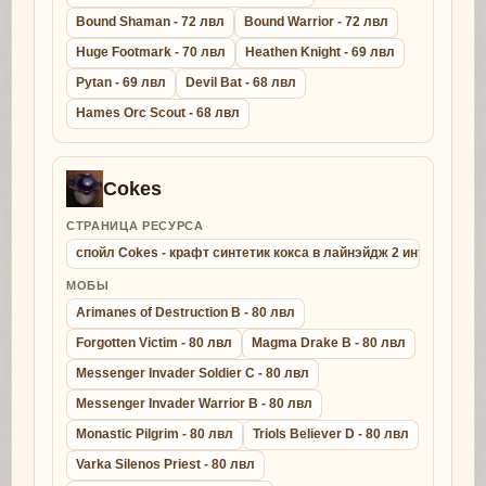
Bound Shaman - 72 лвл
Bound Warrior - 72 лвл
Huge Footmark - 70 лвл
Heathen Knight - 69 лвл
Pytan - 69 лвл
Devil Bat - 68 лвл
Hames Orc Scout - 68 лвл
Cokes
СТРАНИЦА РЕСУРСА
спойл Cokes - крафт синтетик кокса в лайнэйдж 2 интерлюд
МОБЫ
Arimanes of Destruction B - 80 лвл
Forgotten Victim - 80 лвл
Magma Drake B - 80 лвл
Messenger Invader Soldier C - 80 лвл
Messenger Invader Warrior B - 80 лвл
Monastic Pilgrim - 80 лвл
Triols Believer D - 80 лвл
Varka Silenos Priest - 80 лвл