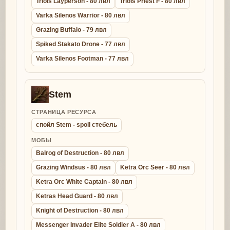
Triols Layperson - 80 лвл
Triols Priest F - 80 лвл
Varka Silenos Warrior - 80 лвл
Grazing Buffalo - 79 лвл
Spiked Stakato Drone - 77 лвл
Varka Silenos Footman - 77 лвл
Stem
СТРАНИЦА РЕСУРСА
спойл Stem - spoil стебель
МОБЫ
Balrog of Destruction - 80 лвл
Grazing Windsus - 80 лвл
Ketra Orc Seer - 80 лвл
Ketra Orc White Captain - 80 лвл
Ketras Head Guard - 80 лвл
Knight of Destruction - 80 лвл
Messenger Invader Elite Soldier A - 80 лвл