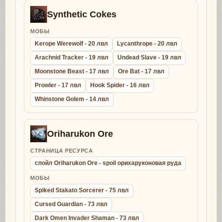
Synthetic Cokes
МОБЫ
Kerope Werewolf - 20 лвл
Lycanthrope - 20 лвл
Arachnid Tracker - 19 лвл
Undead Slave - 19 лвл
Moonstone Beast - 17 лвл
Ore Bat - 17 лвл
Prowler - 17 лвл
Hook Spider - 16 лвл
Whinstone Golem - 14 лвл
Oriharukon Ore
СТРАНИЦА РЕСУРСА
спойл Oriharukon Ore - spoil орихаруконовая руда
МОБЫ
Spiked Stakato Sorcerer - 75 лвл
Cursed Guardian - 73 лвл
Dark Omen Invader Shaman - 73 лвл