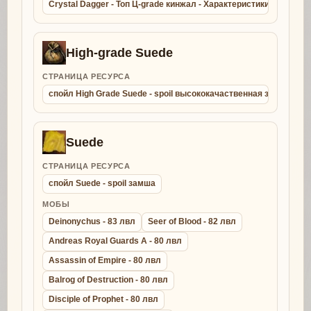
Crystal Dagger - Топ Ц-grade кинжал - Характеристики - Крафт 
High-grade Suede
СТРАНИЦА РЕСУРСА
спойл High Grade Suede - spoil высококачаственная замша
Suede
СТРАНИЦА РЕСУРСА
спойл Suede - spoil замша
МОБЫ
Deinonychus - 83 лвл
Seer of Blood - 82 лвл
Andreas Royal Guards A - 80 лвл
Assassin of Empire - 80 лвл
Balrog of Destruction - 80 лвл
Disciple of Prophet - 80 лвл