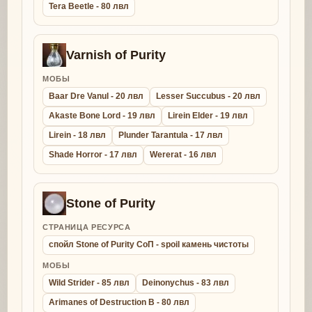
Tera Beetle - 80 лвл
Varnish of Purity
МОБЫ
Baar Dre Vanul - 20 лвл
Lesser Succubus - 20 лвл
Akaste Bone Lord - 19 лвл
Lirein Elder - 19 лвл
Lirein - 18 лвл
Plunder Tarantula - 17 лвл
Shade Horror - 17 лвл
Wererat - 16 лвл
Stone of Purity
СТРАНИЦА РЕСУРСА
спойл Stone of Purity СоП - spoil камень чистоты
МОБЫ
Wild Strider - 85 лвл
Deinonychus - 83 лвл
Arimanes of Destruction B - 80 лвл