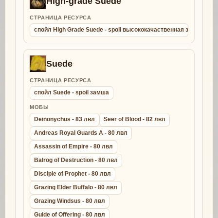
High-grade Suede
СТРАНИЦА РЕСУРСА
спойл High Grade Suede - spoil высококачаственная замша
Suede
СТРАНИЦА РЕСУРСА
спойл Suede - spoil замша
МОБЫ
Deinonychus - 83 лвл
Seer of Blood - 82 лвл
Andreas Royal Guards A - 80 лвл
Assassin of Empire - 80 лвл
Balrog of Destruction - 80 лвл
Disciple of Prophet - 80 лвл
Grazing Elder Buffalo - 80 лвл
Grazing Windsus - 80 лвл
Guide of Offering - 80 лвл