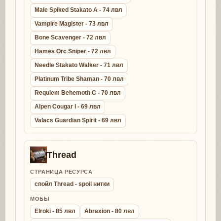
Male Spiked Stakato A - 74 лвл
Vampire Magister - 73 лвл
Bone Scavenger - 72 лвл
Hames Orc Sniper - 72 лвл
Needle Stakato Walker - 71 лвл
Platinum Tribe Shaman - 70 лвл
Requiem Behemoth C - 70 лвл
Alpen Cougar I - 69 лвл
Valacs Guardian Spirit - 69 лвл
Thread
СТРАНИЦА РЕСУРСА
спойл Thread - spoil нитки
МОБЫ
Elroki - 85 лвл
Abraxion - 80 лвл