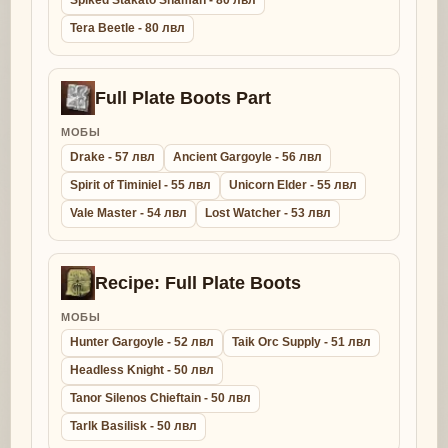
Spiked Stakato Shaman - 80 лвл
Tera Beetle - 80 лвл
Full Plate Boots Part
МОБЫ
Drake - 57 лвл
Ancient Gargoyle - 56 лвл
Spirit of Timiniel - 55 лвл
Unicorn Elder - 55 лвл
Vale Master - 54 лвл
Lost Watcher - 53 лвл
Recipe: Full Plate Boots
МОБЫ
Hunter Gargoyle - 52 лвл
Taik Orc Supply - 51 лвл
Headless Knight - 50 лвл
Tanor Silenos Chieftain - 50 лвл
Tarlk Basilisk - 50 лвл