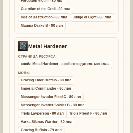
Forgotten Victim - 80 лвл
Guardian of the Grail - 80 лвл
Iblis of Destruction - 80 лвл
Judge of Light - 80 лвл
Magma Drake B - 80 лвл
Metal Hardener
СТРАНИЦА РЕСУРСА
спойл Metal Hardener - spoil отвердитель металла
МОБЫ
Grazing Elder Buffalo - 80 лвл
Imperial Commander - 80 лвл
Messenger Invader Food C - 80 лвл
Messenger Invader Soldier B - 80 лвл
Triols Layperson - 80 лвл
Triols Priest F - 80 лвл
Varka Silenos Warrior - 80 лвл
Grazing Buffalo - 79 лвл