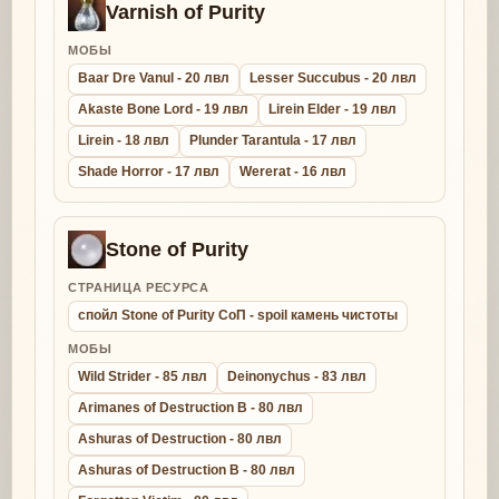
Varnish of Purity
МОБЫ
Baar Dre Vanul - 20 лвл
Lesser Succubus - 20 лвл
Akaste Bone Lord - 19 лвл
Lirein Elder - 19 лвл
Lirein - 18 лвл
Plunder Tarantula - 17 лвл
Shade Horror - 17 лвл
Wererat - 16 лвл
Stone of Purity
СТРАНИЦА РЕСУРСА
спойл Stone of Purity СоП - spoil камень чистоты
МОБЫ
Wild Strider - 85 лвл
Deinonychus - 83 лвл
Arimanes of Destruction B - 80 лвл
Ashuras of Destruction - 80 лвл
Ashuras of Destruction B - 80 лвл