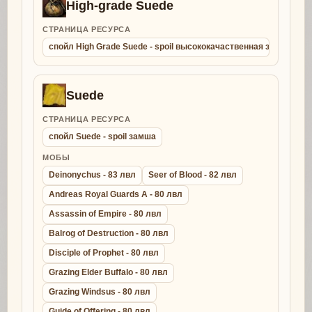
High-grade Suede
СТРАНИЦА РЕСУРСА
спойл High Grade Suede - spoil высококачаственная замша
Suede
СТРАНИЦА РЕСУРСА
спойл Suede - spoil замша
МОБЫ
Deinonychus - 83 лвл
Seer of Blood - 82 лвл
Andreas Royal Guards A - 80 лвл
Assassin of Empire - 80 лвл
Balrog of Destruction - 80 лвл
Disciple of Prophet - 80 лвл
Grazing Elder Buffalo - 80 лвл
Grazing Windsus - 80 лвл
Guide of Offering - 80 лвл