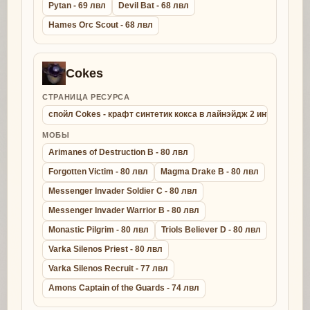
Pytan - 69 лвл
Devil Bat - 68 лвл
Hames Orc Scout - 68 лвл
Cokes
СТРАНИЦА РЕСУРСА
спойл Cokes - крафт синтетик кокса в лайнэйдж 2 интерлюд
МОБЫ
Arimanes of Destruction B - 80 лвл
Forgotten Victim - 80 лвл
Magma Drake B - 80 лвл
Messenger Invader Soldier C - 80 лвл
Messenger Invader Warrior B - 80 лвл
Monastic Pilgrim - 80 лвл
Triols Believer D - 80 лвл
Varka Silenos Priest - 80 лвл
Varka Silenos Recruit - 77 лвл
Amons Captain of the Guards - 74 лвл