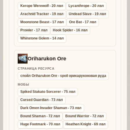
Kerope Werewolf - 20 лвл
Lycanthrope - 20 лвл
Arachnid Tracker - 19 лвл
Undead Slave - 19 лвл
Moonstone Beast - 17 лвл
Ore Bat - 17 лвл
Prowler - 17 лвл
Hook Spider - 16 лвл
Whinstone Golem - 14 лвл
Oriharukon Ore
СТРАНИЦА РЕСУРСА
спойл Oriharukon Ore - spoil орихаруконовая руда
МОБЫ
Spiked Stakato Sorcerer - 75 лвл
Cursed Guardian - 73 лвл
Dark Omen Invader Shaman - 73 лвл
Bound Shaman - 72 лвл
Bound Warrior - 72 лвл
Huge Footmark - 70 лвл
Heathen Knight - 69 лвл