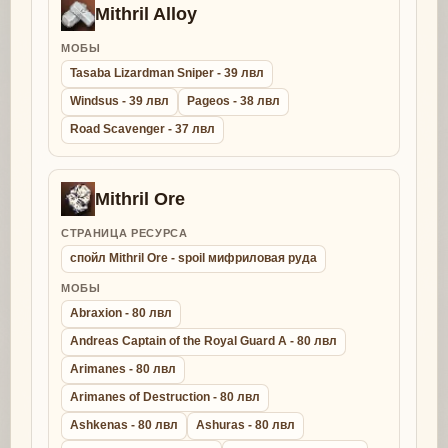
Mithril Alloy
МОБЫ
Tasaba Lizardman Sniper - 39 лвл
Windsus - 39 лвл
Pageos - 38 лвл
Road Scavenger - 37 лвл
Mithril Ore
СТРАНИЦА РЕСУРСА
спойл Mithril Ore - spoil мифриловая руда
МОБЫ
Abraxion - 80 лвл
Andreas Captain of the Royal Guard A - 80 лвл
Arimanes - 80 лвл
Arimanes of Destruction - 80 лвл
Ashkenas - 80 лвл
Ashuras - 80 лвл