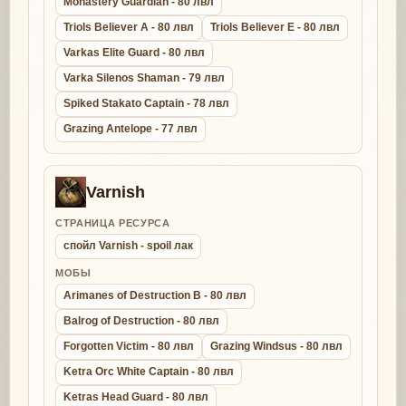
Monastery Guardian - 80 лвл
Triols Believer A - 80 лвл
Triols Believer E - 80 лвл
Varkas Elite Guard - 80 лвл
Varka Silenos Shaman - 79 лвл
Spiked Stakato Captain - 78 лвл
Grazing Antelope - 77 лвл
Varnish
СТРАНИЦА РЕСУРСА
спойл Varnish - spoil лак
МОБЫ
Arimanes of Destruction B - 80 лвл
Balrog of Destruction - 80 лвл
Forgotten Victim - 80 лвл
Grazing Windsus - 80 лвл
Ketra Orc White Captain - 80 лвл
Ketras Head Guard - 80 лвл