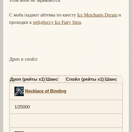
С моба падают айтемы по квесту
Ice Merchants Dream
и
проходки к
рейдбоссу Ice Fairy Sirra
.
Дроп и спойл:
Дроп (рейты х1)
Шанс
Спойл (рейты х1)
Шанс
Necklace of Binding
1/25000