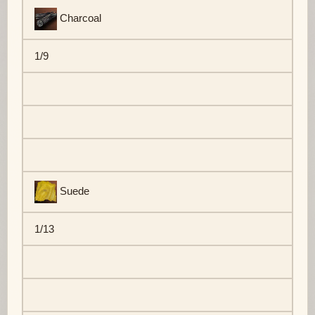
Charcoal
1/9
Suede
1/13