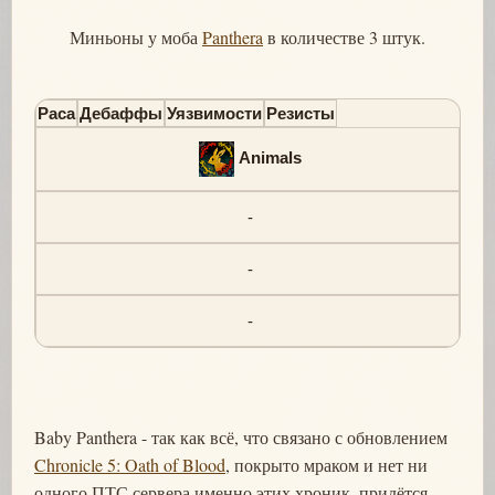
Миньоны у моба
Panthera
в количестве 3 штук.
Раса
Дебаффы
Уязвимости
Резисты
Animals
-
-
-
Baby Panthera - так как всё, что связано с обновлением
Chronicle 5: Oath of Blood
, покрыто мраком и нет ни
одного ПТС сервера именно этих хроник, придётся