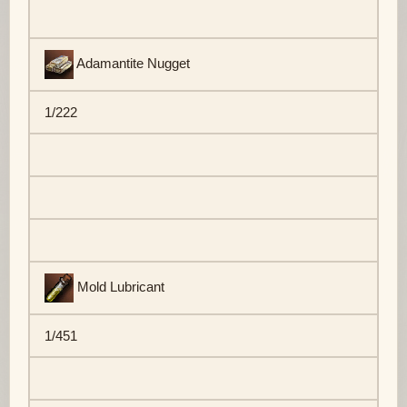
Adamantite Nugget
1/222
Mold Lubricant
1/451