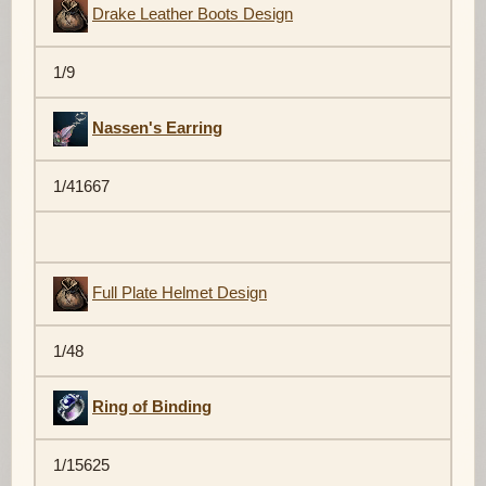
Drake Leather Boots Design
1/9
Nassen's Earring
1/41667
Full Plate Helmet Design
1/48
Ring of Binding
1/15625