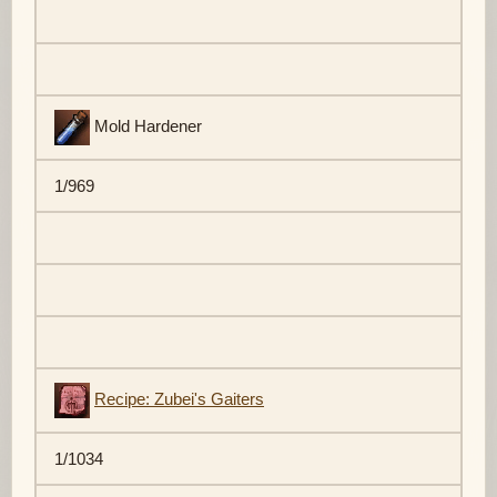
Mold Hardener
1/969
Recipe: Zubei's Gaiters
1/1034