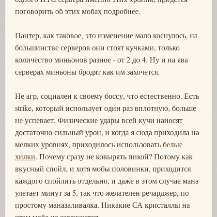
поговорить об этих мобах подробнее.
Пантер, как таковое, это изменение мало коснулось, на
большинстве серверов они стоят кучками, только
количество миньонов разное - от 2 до 4. Ну и на ява
серверах миньоны бродят как им захочется.
Не агр, социален к своему боссу, что естественно. Есть
strike, который использует один раз вплотную, больше
не успевает. Физические удары всей кучи наносят
достаточно сильный урон, и когда я сюда приходила на
мелких уровнях, приходилось использовать
белые
хилки
. Почему сразу не ковырять пикой? Потому как
вкусный спойл, и хотя мобы половинки, приходится
каждого спойлить отдельно, и даже в этом случае мана
улетает минут за 5, так что желателен речарджер, по-
простому маназаливалка. Никакие СА кристаллы на
этом мобе не заряжаются.