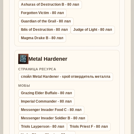
Ashuras of Destruction B - 80 лвл
Forgotten Victim - 80 лвл
Guardian of the Grail - 80 лвл
Iblis of Destruction - 80 лвл
Judge of Light - 80 лвл
Magma Drake B - 80 лвл
Metal Hardener
СТРАНИЦА РЕСУРСА
спойл Metal Hardener - spoil отвердитель металла
МОБЫ
Grazing Elder Buffalo - 80 лвл
Imperial Commander - 80 лвл
Messenger Invader Food C - 80 лвл
Messenger Invader Soldier B - 80 лвл
Triols Layperson - 80 лвл
Triols Priest F - 80 лвл