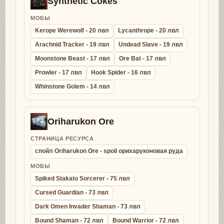
Synthetic Cokes
МОБЫ
Kerope Werewolf - 20 лвл
Lycanthrope - 20 лвл
Arachnid Tracker - 19 лвл
Undead Slave - 19 лвл
Moonstone Beast - 17 лвл
Ore Bat - 17 лвл
Prowler - 17 лвл
Hook Spider - 16 лвл
Whinstone Golem - 14 лвл
Oriharukon Ore
СТРАНИЦА РЕСУРСА
спойл Oriharukon Ore - spoil орихаруконовая руда
МОБЫ
Spiked Stakato Sorcerer - 75 лвл
Cursed Guardian - 73 лвл
Dark Omen Invader Shaman - 73 лвл
Bound Shaman - 72 лвл
Bound Warrior - 72 лвл