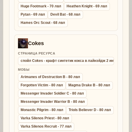
Huge Footmark - 70 лвл
Heathen Knight - 69 лвл
Pytan - 69 лвл
Devil Bat - 68 лвл
Hames Orc Scout - 68 лвл
Cokes
СТРАНИЦА РЕСУРСА
спойл Cokes - крафт синтетик кокса в лайнэйдж 2 интерлюд
МОБЫ
Arimanes of Destruction B - 80 лвл
Forgotten Victim - 80 лвл
Magma Drake B - 80 лвл
Messenger Invader Soldier C - 80 лвл
Messenger Invader Warrior B - 80 лвл
Monastic Pilgrim - 80 лвл
Triols Believer D - 80 лвл
Varka Silenos Priest - 80 лвл
Varka Silenos Recruit - 77 лвл