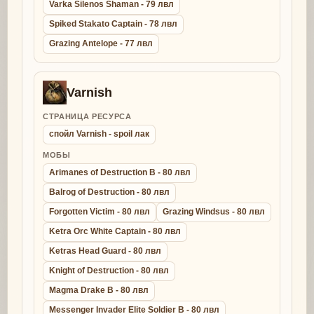
Varka Silenos Shaman - 79 лвл
Spiked Stakato Captain - 78 лвл
Grazing Antelope - 77 лвл
Varnish
СТРАНИЦА РЕСУРСА
спойл Varnish - spoil лак
МОБЫ
Arimanes of Destruction B - 80 лвл
Balrog of Destruction - 80 лвл
Forgotten Victim - 80 лвл
Grazing Windsus - 80 лвл
Ketra Orc White Captain - 80 лвл
Ketras Head Guard - 80 лвл
Knight of Destruction - 80 лвл
Magma Drake B - 80 лвл
Messenger Invader Elite Soldier B - 80 лвл