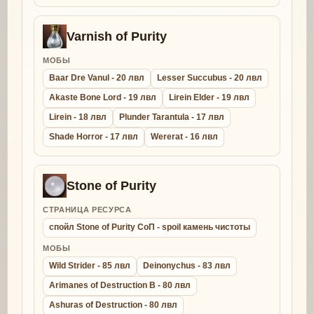
Varnish of Purity
МОБЫ
Baar Dre Vanul - 20 лвл
Lesser Succubus - 20 лвл
Akaste Bone Lord - 19 лвл
Lirein Elder - 19 лвл
Lirein - 18 лвл
Plunder Tarantula - 17 лвл
Shade Horror - 17 лвл
Wererat - 16 лвл
Stone of Purity
СТРАНИЦА РЕСУРСА
спойл Stone of Purity СоП - spoil камень чистоты
МОБЫ
Wild Strider - 85 лвл
Deinonychus - 83 лвл
Arimanes of Destruction B - 80 лвл
Ashuras of Destruction - 80 лвл