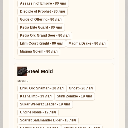
Assassin of Empire - 80 лвл
Disciple of Prophet - 80 лвл
Guide of Offering - 80 лвл
Ketra Elite Guard - 80 лвл
Ketra Orc Grand Seer - 80 лвл
Lilim Court Knight - 80 лвл
Magma Drake - 80 лвл
Magma Golem - 80 лвл
Steel Mold
МОБЫ
Enku Orc Shaman - 20 лвл
Ghost - 20 лвл
Kasha Imp - 19 лвл
Stink Zombie - 19 лвл
Sukar Wererat Leader - 19 лвл
Undine Noble - 19 лвл
Scarlet Salamander Elder - 18 лвл