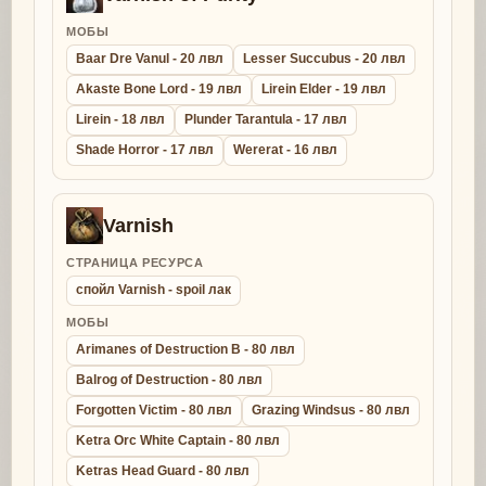
МОБЫ
Baar Dre Vanul - 20 лвл
Lesser Succubus - 20 лвл
Akaste Bone Lord - 19 лвл
Lirein Elder - 19 лвл
Lirein - 18 лвл
Plunder Tarantula - 17 лвл
Shade Horror - 17 лвл
Wererat - 16 лвл
Varnish
СТРАНИЦА РЕСУРСА
спойл Varnish - spoil лак
МОБЫ
Arimanes of Destruction B - 80 лвл
Balrog of Destruction - 80 лвл
Forgotten Victim - 80 лвл
Grazing Windsus - 80 лвл
Ketra Orc White Captain - 80 лвл
Ketras Head Guard - 80 лвл