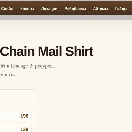
Спойл
Квесты
Локации
Рейдбоссы
Айтемы
Гайды
hain Mail Shirt
rt в Lineage 2: ресурсы,
имости.
198
129