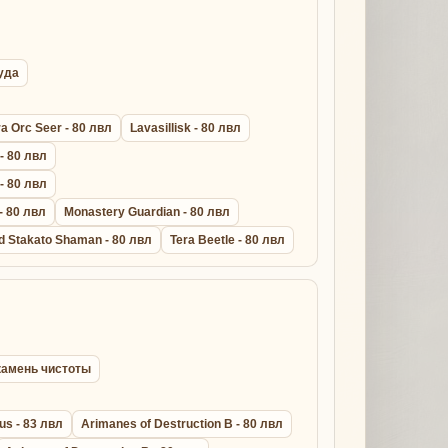
руда
a Orc Seer - 80 лвл
Lavasillisk - 80 лвл
 - 80 лвл
 - 80 лвл
- 80 лвл
Monastery Guardian - 80 лвл
d Stakato Shaman - 80 лвл
Tera Beetle - 80 лвл
l камень чистоты
us - 83 лвл
Arimanes of Destruction B - 80 лвл