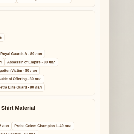
ь
Royal Guards A - 80 лвл
вл
Assassin of Empire - 80 лвл
gotten Victim - 80 лвл
uide of Offering - 80 лвл
etra Elite Guard - 80 лвл
Shirt Material
2 лвл
Probe Golem Champion I - 49 лвл