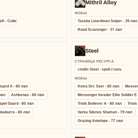
Mithril Alloy
МОБЫ
aft - Collection agathion summon bracelet - Браслет Сбора Энергии
Tasaba Lizardman Sniper - 39 лвл
Road Scavenger - 37 лвл
Steel
СТРАНИЦА РЕСУРСА
спойл Steel - spoil сталь
МОБЫ
Guard A - 80 лвл
Ketra Orc Seer - 80 лвл
Messeng
 лвл
Ashkenas - 80 лвл
Messenger Invader Elite Soldier E 
apel Guard - 80 лвл
Triols Believer A - 80 лвл
Triols
okaburra - 80 лвл
Varka Silenos Shaman - 79 лвл
Grazing Antelope - 77 лвл