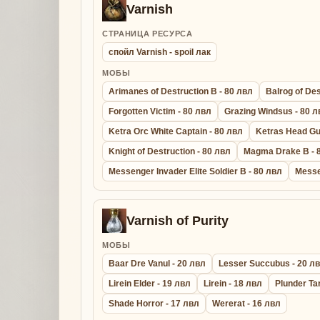
Varnish
СТРАНИЦА РЕСУРСА
спойл Varnish - spoil лак
МОБЫ
Arimanes of Destruction B - 80 лвл
Balrog of Des
Forgotten Victim - 80 лвл
Grazing Windsus - 80 л
Ketra Orc White Captain - 80 лвл
Ketras Head Gu
Knight of Destruction - 80 лвл
Magma Drake B - 
Messenger Invader Elite Soldier B - 80 лвл
Messe
Varnish of Purity
МОБЫ
Baar Dre Vanul - 20 лвл
Lesser Succubus - 20 л
Lirein Elder - 19 лвл
Lirein - 18 лвл
Plunder Ta
Shade Horror - 17 лвл
Wererat - 16 лвл