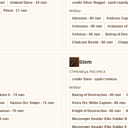
лвл
Undead Slave - 19 лвл
спойл Silver Nugget - spoil сере
Pinrul - 17 лвл
МОБЫ
Abraxion - 80 лвл
Andreas Capt
Arimanes - 80 лвл
Arimanes of 
Ashuras - 80 лвл
Balrog of Des
Chakram Beetle - 80 лвл
Chape
Stem
СТРАНИЦА РЕСУРСА
спойл Stem - spoil стебель
МОБЫ
kato A - 74 лвл
Balrog of Destruction - 80 лвл
лвл
Hames Orc Sniper - 72 лвл
Ketra Orc White Captain - 80 лвл
haman - 70 лвл
Knight of Destruction - 80 лвл
M
69 лвл
Messenger Invader Elite Soldier B
Messenger Invader Elite Soldier E 