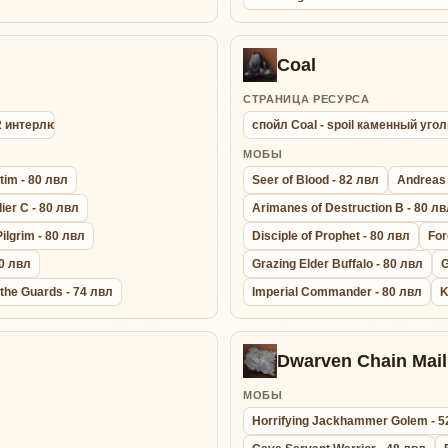
Coal
СТРАНИЦА РЕСУРСА
 2 интерлюд
спойл Coal - spoil каменный угол
МОБЫ
tim - 80 лвл
Seer of Blood - 82 лвл
Andreas 
ier C - 80 лвл
Arimanes of Destruction B - 80 л
ilgrim - 80 лвл
Disciple of Prophet - 80 лвл
For
80 лвл
Grazing Elder Buffalo - 80 лвл
G
the Guards - 74 лвл
Imperial Commander - 80 лвл
K
Dwarven Chain Mail 
МОБЫ
Horrifying Jackhammer Golem - 5