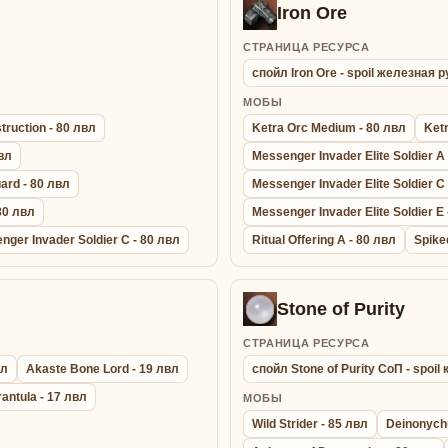
Iron Ore
СТРАНИЦА РЕСУРСА
спойл Iron Ore - spoil железная 
МОБЫ
truction - 80 лвл
Ketra Orc Medium - 80 лвл
Ketr
вл
Messenger Invader Elite Soldier A
ard - 80 лвл
Messenger Invader Elite Soldier C
80 лвл
Messenger Invader Elite Soldier E 
nger Invader Soldier C - 80 лвл
Ritual Offering A - 80 лвл
Spike
Stone of Purity
СТРАНИЦА РЕСУРСА
вл
Akaste Bone Lord - 19 лвл
спойл Stone of Purity СоП - spoi
rantula - 17 лвл
МОБЫ
Wild Strider - 85 лвл
Deinonych