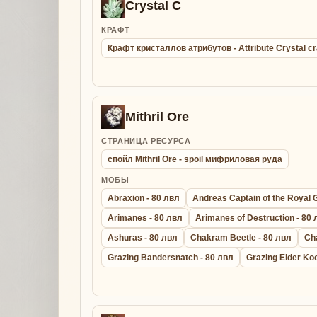
Crystal C
КРАФТ
Крафт кристаллов атрибутов - Attribute Crystal cr
Mithril Ore
СТРАНИЦА РЕСУРСА
спойл Mithril Ore - spoil мифриловая руда
МОБЫ
Abraxion - 80 лвл
Andreas Captain of the Royal 
Arimanes - 80 лвл
Arimanes of Destruction - 80
Ashuras - 80 лвл
Chakram Beetle - 80 лвл
Ch
Grazing Bandersnatch - 80 лвл
Grazing Elder Ko