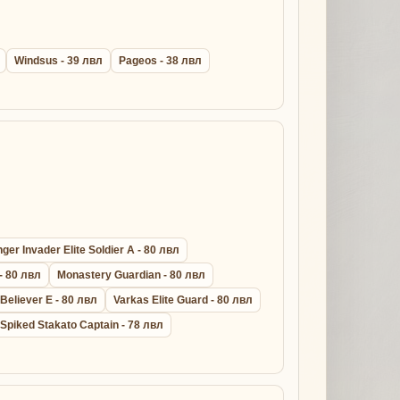
Windsus - 39 лвл
Pageos - 38 лвл
er Invader Elite Soldier A - 80 лвл
- 80 лвл
Monastery Guardian - 80 лвл
 Believer E - 80 лвл
Varkas Elite Guard - 80 лвл
Spiked Stakato Captain - 78 лвл