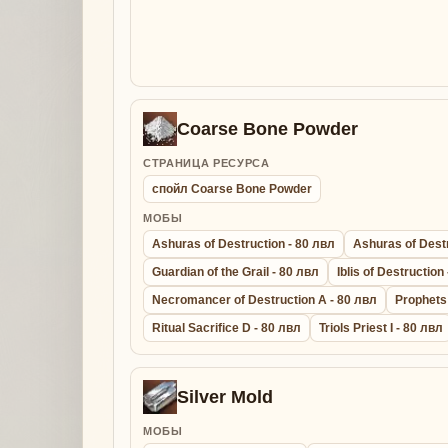
Coarse Bone Powder
СТРАНИЦА РЕСУРСА
спойл Coarse Bone Powder
МОБЫ
Ashuras of Destruction - 80 лвл
Ashuras of Destr
Guardian of the Grail - 80 лвл
Iblis of Destruction
Necromancer of Destruction A - 80 лвл
Prophets
Ritual Sacrifice D - 80 лвл
Triols Priest I - 80 лвл
Silver Mold
МОБЫ