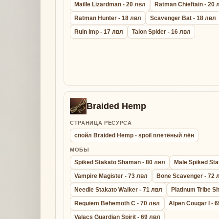
Maille Lizardman - 20 лвл
Ratman Chieftain - 20 
Ratman Hunter - 18 лвл
Scavenger Bat - 18 лвл
Ruin Imp - 17 лвл
Talon Spider - 16 лвл
Braided Hemp
СТРАНИЦА РЕСУРСА
спойл Braided Hemp - spoil плетёный лён
МОБЫ
Spiked Stakato Shaman - 80 лвл
Male Spiked Sta
Vampire Magister - 73 лвл
Bone Scavenger - 72 
Needle Stakato Walker - 71 лвл
Platinum Tribe S
Requiem Behemoth C - 70 лвл
Alpen Cougar I - 
Valacs Guardian Spirit - 69 лвл