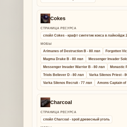
Cokes
СТРАНИЦА РЕСУРСА
спойл Cokes - крафт синтетик кокса в лайнэйдж
МОБЫ
Arimanes of Destruction B - 80 лвл
Forgotten Vic
Magma Drake B - 80 лвл
Messenger Invader Sold
Messenger Invader Warrior B - 80 лвл
Monastic P
Triols Believer D - 80 лвл
Varka Silenos Priest - 
Varka Silenos Recruit - 77 лвл
Amons Captain of 
Charcoal
СТРАНИЦА РЕСУРСА
спойл Charcoal - spoil древесный уголь