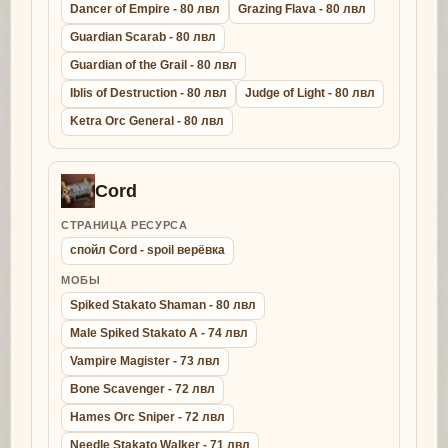
Dancer of Empire - 80 лвл
Grazing Flava - 80 лвл
Guardian Scarab - 80 лвл
Guardian of the Grail - 80 лвл
Iblis of Destruction - 80 лвл
Judge of Light - 80 лвл
Ketra Orc General - 80 лвл
Cord
СТРАНИЦА РЕСУРСА
спойл Cord - spoil верёвка
МОБЫ
Spiked Stakato Shaman - 80 лвл
Male Spiked Stakato A - 74 лвл
Vampire Magister - 73 лвл
Bone Scavenger - 72 лвл
Hames Orc Sniper - 72 лвл
Needle Stakato Walker - 71 лвл