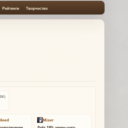
Рейтинги
Творчество
DE)
Bleed
Miser
ровотечение
Даёт 19% уменьшить