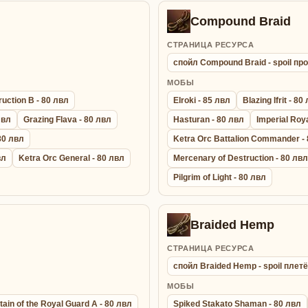
Compound Braid
СТРАНИЦА РЕСУРСА
спойл Compound Braid - spoil п
МОБЫ
uction B - 80 лвл
Elroki - 85 лвл
Blazing Ifrit - 80
лвл
Grazing Flava - 80 лвл
Hasturan - 80 лвл
Imperial Roy
 80 лвл
Ketra Orc Battalion Commander -
вл
Ketra Orc General - 80 лвл
Mercenary of Destruction - 80 лвл
Pilgrim of Light - 80 лвл
Braided Hemp
СТРАНИЦА РЕСУРСА
спойл Braided Hemp - spoil плет
МОБЫ
ain of the Royal Guard A - 80 лвл
Spiked Stakato Shaman - 80 лвл