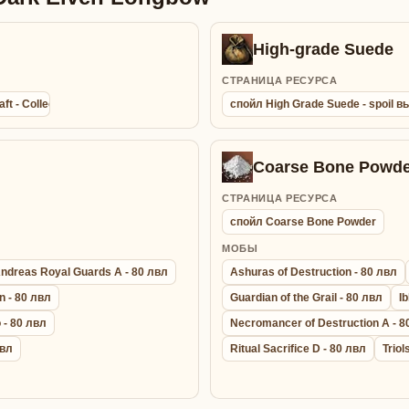
High-grade Suede
СТРАНИЦА РЕСУРСА
aft - Collection agathion summon bracelet - Браслет Сбора Энергии
спойл High Grade Suede - spoil
Coarse Bone Powde
СТРАНИЦА РЕСУРСА
спойл Coarse Bone Powder
МОБЫ
ndreas Royal Guards A - 80 лвл
Ashuras of Destruction - 80 лвл
n - 80 лвл
Guardian of the Grail - 80 лвл
Ib
 - 80 лвл
Necromancer of Destruction A - 8
лвл
Ritual Sacrifice D - 80 лвл
Triol