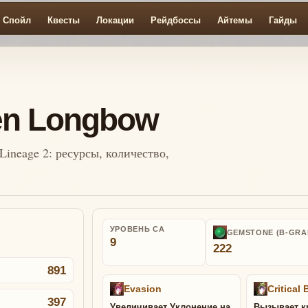
Спойл
Квесты
Локации
Рейдбоссы
Айтемы
Гайды
en Longbow
Lineage 2: ресурсы, количество,
УРОВЕНЬ СА
GEMSTONE (B-GRA
9
222
891
Evasion
Critical 
397
Увеличивает Уклонение на
Вызывает к