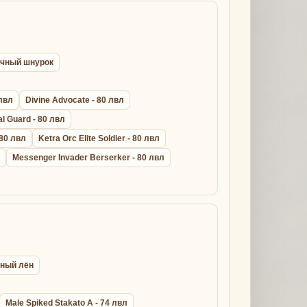
рочный шнурок
 лвл
Divine Advocate - 80 лвл
al Guard - 80 лвл
 80 лвл
Ketra Orc Elite Soldier - 80 лвл
Messenger Invader Berserker - 80 лвл
ёный лён
Male Spiked Stakato A - 74 лвл