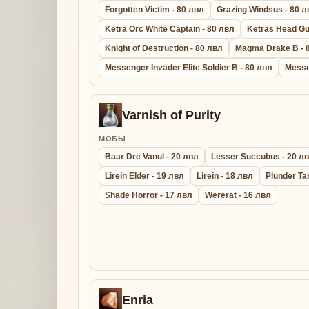
Forgotten Victim - 80 лвл
Grazing Windsus - 80 л
Ketra Orc White Captain - 80 лвл
Ketras Head Gu
Knight of Destruction - 80 лвл
Magma Drake B - 
Messenger Invader Elite Soldier B - 80 лвл
Messe
Varnish of Purity
МОБЫ
Baar Dre Vanul - 20 лвл
Lesser Succubus - 20 л
Lirein Elder - 19 лвл
Lirein - 18 лвл
Plunder Ta
Shade Horror - 17 лвл
Wererat - 16 лвл
Enria