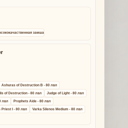
 высококачаственная замша
r
Ashuras of Destruction B - 80 лвл
lis of Destruction - 80 лвл
Judge of Light - 80 лвл
0 лвл
Prophets Aide - 80 лвл
s Priest I - 80 лвл
Varka Silenos Medium - 80 лвл