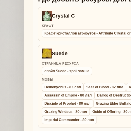
Crystal C
КРАФТ
Крафт кристаллов атрибутов - Attribute Crystal cr
Suede
СТРАНИЦА РЕСУРСА
спойл Suede - spoil замша
МОБЫ
Deinonychus - 83 лвл
Seer of Blood - 82 лвл
A
Assassin of Empire - 80 лвл
Balrog of Destructio
Disciple of Prophet - 80 лвл
Grazing Elder Buffalo
Grazing Windsus - 80 лвл
Guide of Offering - 80 
Imperial Commander - 80 лвл