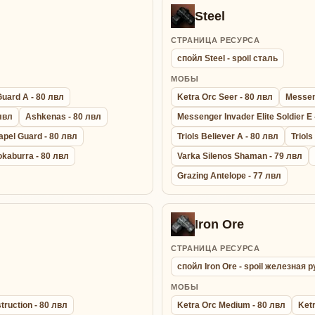
Steel
СТРАНИЦА РЕСУРСА
спойл Steel - spoil сталь
МОБЫ
Guard A - 80 лвл
Ketra Orc Seer - 80 лвл
Messeng
 лвл
Ashkenas - 80 лвл
Messenger Invader Elite Soldier E 
apel Guard - 80 лвл
Triols Believer A - 80 лвл
Triols
okaburra - 80 лвл
Varka Silenos Shaman - 79 лвл
Grazing Antelope - 77 лвл
Iron Ore
СТРАНИЦА РЕСУРСА
спойл Iron Ore - spoil железная 
МОБЫ
truction - 80 лвл
Ketra Orc Medium - 80 лвл
Ketr