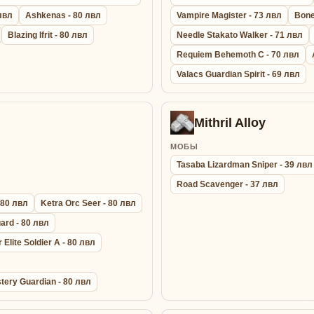
 лвл
Ashkenas - 80 лвл
Vampire Magister - 73 лвл
Bone
Blazing Ifrit - 80 лвл
Needle Stakato Walker - 71 лвл
Requiem Behemoth C - 70 лвл
Valacs Guardian Spirit - 69 лвл
Mithril Alloy
МОБЫ
Tasaba Lizardman Sniper - 39 лвл
Road Scavenger - 37 лвл
 80 лвл
Ketra Orc Seer - 80 лвл
ard - 80 лвл
Elite Soldier A - 80 лвл
tery Guardian - 80 лвл