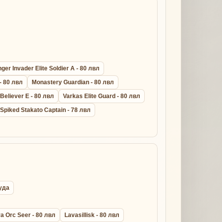
er Invader Elite Soldier A - 80 лвл
- 80 лвл
Monastery Guardian - 80 лвл
 Believer E - 80 лвл
Varkas Elite Guard - 80 лвл
Spiked Stakato Captain - 78 лвл
руда
a Orc Seer - 80 лвл
Lavasillisk - 80 лвл