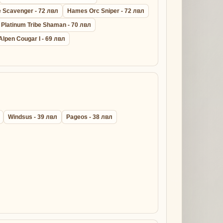
 Scavenger - 72 лвл
Hames Orc Sniper - 72 лвл
Platinum Tribe Shaman - 70 лвл
Alpen Cougar I - 69 лвл
Windsus - 39 лвл
Pageos - 38 лвл