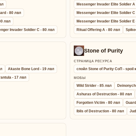
вл
Messenger Invader Elite Soldier A
ard - 80 лвл
Messenger Invader Elite Soldier C
80 лвл
Messenger Invader Elite Soldier E 
nger Invader Soldier C - 80 лвл
Ritual Offering A - 80 лвл
Spike
Stone of Purity
СТРАНИЦА РЕСУРСА
вл
Akaste Bone Lord - 19 лвл
спойл Stone of Purity СоП - spoi
rantula - 17 лвл
МОБЫ
Wild Strider - 85 лвл
Deinonych
Ashuras of Destruction - 80 лвл
Forgotten Victim - 80 лвл
Guardi
Iblis of Destruction - 80 лвл
Jud