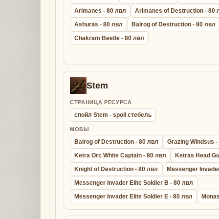
Arimanes - 80 лвл
Arimanes of Destruction - 80
Ashuras - 80 лвл
Balrog of Destruction - 80 лвл
Chakram Beetle - 80 лвл
Stem
СТРАНИЦА РЕСУРСА
спойл Stem - spoil стебель
МОБЫ
Balrog of Destruction - 80 лвл
Grazing Windsus -
Ketra Orc White Captain - 80 лвл
Ketras Head Gu
Knight of Destruction - 80 лвл
Messenger Invader 
Messenger Invader Elite Soldier B - 80 лвл
Messenger Invader Elite Soldier E - 80 лвл
Monas