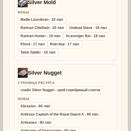
Silver Mold
МОБЫ
Maille Lizardman - 20 лвл
Ratman Chieftain - 20 лвл
Undead Slave - 19 лвл
Ratman Hunter - 18 лвл
Scavenger Bat - 18 лвл
Pinrul - 17 лвл
Ruin Imp - 17 лвл
Talon Spider - 16 лвл
Silver Nugget
СТРАНИЦА РЕСУРСА
спойл Silver Nugget - spoil серебряный слиток
МОБЫ
Abraxion - 80 лвл
Andreas Captain of the Royal Guard A - 80 лвл
Arimanes - 80 лвл
Arimanes of Destruction - 80 лвл