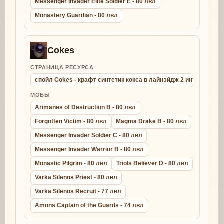
Messenger Invader Elite Soldier E - 80 лвл
Monastery Guardian - 80 лвл
Cokes
СТРАНИЦА РЕСУРСА
спойл Cokes - крафт синтетик кокса в лайнэйдж 2 интерлюд
МОБЫ
Arimanes of Destruction B - 80 лвл
Forgotten Victim - 80 лвл
Magma Drake B - 80 лвл
Messenger Invader Soldier C - 80 лвл
Messenger Invader Warrior B - 80 лвл
Monastic Pilgrim - 80 лвл
Triols Believer D - 80 лвл
Varka Silenos Priest - 80 лвл
Varka Silenos Recruit - 77 лвл
Amons Captain of the Guards - 74 лвл