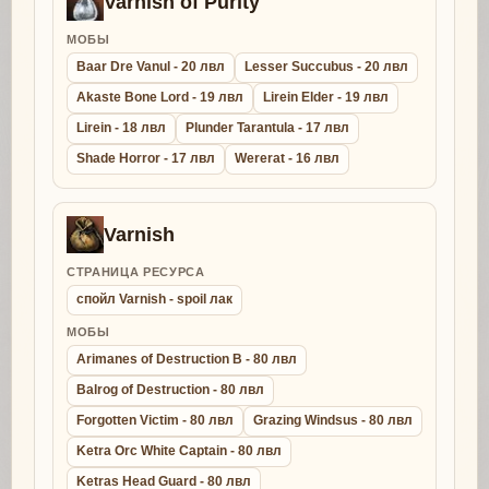
Varnish of Purity
МОБЫ
Baar Dre Vanul - 20 лвл
Lesser Succubus - 20 лвл
Akaste Bone Lord - 19 лвл
Lirein Elder - 19 лвл
Lirein - 18 лвл
Plunder Tarantula - 17 лвл
Shade Horror - 17 лвл
Wererat - 16 лвл
Varnish
СТРАНИЦА РЕСУРСА
спойл Varnish - spoil лак
МОБЫ
Arimanes of Destruction B - 80 лвл
Balrog of Destruction - 80 лвл
Forgotten Victim - 80 лвл
Grazing Windsus - 80 лвл
Ketra Orc White Captain - 80 лвл
Ketras Head Guard - 80 лвл