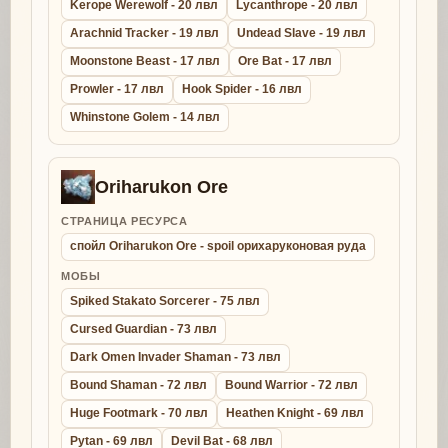
Kerope Werewolf - 20 лвл
Lycanthrope - 20 лвл
Arachnid Tracker - 19 лвл
Undead Slave - 19 лвл
Moonstone Beast - 17 лвл
Ore Bat - 17 лвл
Prowler - 17 лвл
Hook Spider - 16 лвл
Whinstone Golem - 14 лвл
Oriharukon Ore
СТРАНИЦА РЕСУРСА
спойл Oriharukon Ore - spoil орихаруконовая руда
МОБЫ
Spiked Stakato Sorcerer - 75 лвл
Cursed Guardian - 73 лвл
Dark Omen Invader Shaman - 73 лвл
Bound Shaman - 72 лвл
Bound Warrior - 72 лвл
Huge Footmark - 70 лвл
Heathen Knight - 69 лвл
Pytan - 69 лвл
Devil Bat - 68 лвл