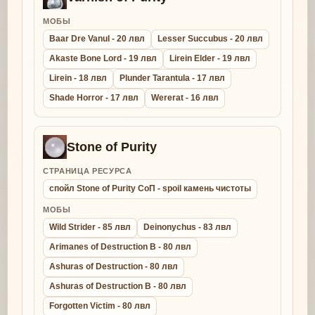
МОБЫ
Baar Dre Vanul - 20 лвл
Lesser Succubus - 20 лвл
Akaste Bone Lord - 19 лвл
Lirein Elder - 19 лвл
Lirein - 18 лвл
Plunder Tarantula - 17 лвл
Shade Horror - 17 лвл
Wererat - 16 лвл
Stone of Purity
СТРАНИЦА РЕСУРСА
спойл Stone of Purity СоП - spoil камень чистоты
МОБЫ
Wild Strider - 85 лвл
Deinonychus - 83 лвл
Arimanes of Destruction B - 80 лвл
Ashuras of Destruction - 80 лвл
Ashuras of Destruction B - 80 лвл
Forgotten Victim - 80 лвл