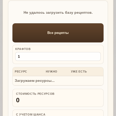
Не удалось загрузить базу рецептов.
Все рецепты
КРАФТОВ
РЕСУРС
НУЖНО
УЖЕ ЕСТЬ
НУЖНО
Загружаем ресурсы...
СТОИМОСТЬ РЕСУРСОВ
0
С УЧЕТОМ ШАНСА