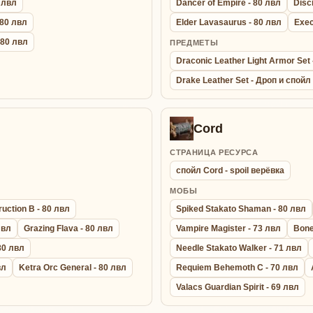
0 лвл
Dancer of Empire - 80 лвл
Disc
 80 лвл
Elder Lavasaurus - 80 лвл
Exec
- 80 лвл
ПРЕДМЕТЫ
Draconic Leather Light Armor Se
Drake Leather Set - Дроп и спойл
Cord
СТРАНИЦА РЕСУРСА
спойл Cord - spoil верёвка
МОБЫ
uction B - 80 лвл
Spiked Stakato Shaman - 80 лвл
лвл
Grazing Flava - 80 лвл
Vampire Magister - 73 лвл
Bone
 80 лвл
Needle Stakato Walker - 71 лвл
вл
Ketra Orc General - 80 лвл
Requiem Behemoth C - 70 лвл
Valacs Guardian Spirit - 69 лвл