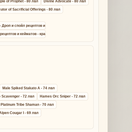
iple of Prophet - 80 лвл
Divine Advocate - 80 лвл
utor of Sacrificial Offerings - 80 лвл
t - Дроп и спойл рецептов и кейматов - крафт драконик лайт армор сета
 рецептов и кейматов - крафт дрейк лезер сета - Lineage 2
Male Spiked Stakato A - 74 лвл
 Scavenger - 72 лвл
Hames Orc Sniper - 72 лвл
Platinum Tribe Shaman - 70 лвл
Alpen Cougar I - 69 лвл