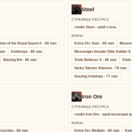
Steel
СТРАНИЦА РЕСУРСА
спойл Steel - spoil сталь
МОБЫ
ain of the Royal Guard A - 80 лвл
Ketra Orc Seer - 80 лвл
Messeng
 лвл
Ashkenas - 80 лвл
Messenger Invader Elite Soldier E 
Blazing Ifrit - 80 лвл
Triols Believer A - 80 лвл
Triols
Varka Silenos Shaman - 79 лвл
Grazing Antelope - 77 лвл
Iron Ore
СТРАНИЦА РЕСУРСА
спойл Iron Ore - spoil железная 
МОБЫ
truction - 80 лвл
Ketra Orc Medium - 80 лвл
Ketr