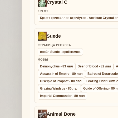
Crystal C
КРАФТ
Крафт кристаллов атрибутов - Attribute Crystal cr
Suede
СТРАНИЦА РЕСУРСА
спойл Suede - spoil замша
МОБЫ
Deinonychus - 83 лвл
Seer of Blood - 82 лвл
A
Assassin of Empire - 80 лвл
Balrog of Destructio
Disciple of Prophet - 80 лвл
Grazing Elder Buffalo
Grazing Windsus - 80 лвл
Guide of Offering - 80 
Imperial Commander - 80 лвл
Animal Bone