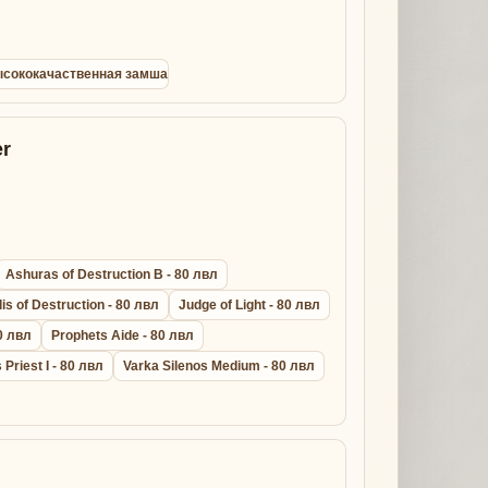
 высококачаственная замша
r
Ashuras of Destruction B - 80 лвл
lis of Destruction - 80 лвл
Judge of Light - 80 лвл
0 лвл
Prophets Aide - 80 лвл
s Priest I - 80 лвл
Varka Silenos Medium - 80 лвл