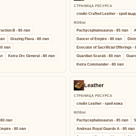
СТРАНИЦА РЕСУРСА
спойл Crafted Leather - spoil в
МОБЫ
uction B - 80 лвл
Pachycephalosaurus - 85 лвл
A
лвл
Grazing Flava - 80 лвл
Dancer of Empire - 80 лвл
Divi
 80 лвл
Executor of Sacrificial Offerings -
вл
Ketra Orc General - 80 лвл
Guardian Scarab - 80 лвл
Guard
Ketra Commander - 80 лвл
Leather
СТРАНИЦА РЕСУРСА
спойл Leather - spoil кожа
МОБЫ
 80 лвл
Pachycephalosaurus - 85 лвл
S
Empire - 80 лвл
Andreas Royal Guards A - 80 лвл