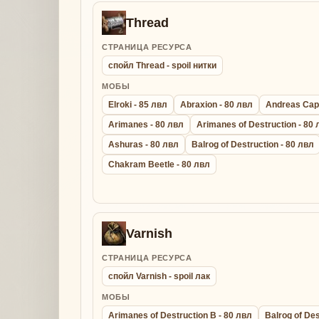
Thread
СТРАНИЦА РЕСУРСА
спойл Thread - spoil нитки
МОБЫ
Elroki - 85 лвл
Abraxion - 80 лвл
Andreas Capt
Arimanes - 80 лвл
Arimanes of Destruction - 80
Ashuras - 80 лвл
Balrog of Destruction - 80 лвл
Chakram Beetle - 80 лвл
Varnish
СТРАНИЦА РЕСУРСА
спойл Varnish - spoil лак
МОБЫ
Arimanes of Destruction B - 80 лвл
Balrog of Des