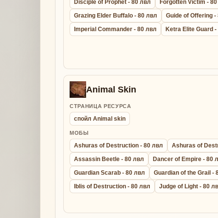
Disciple of Prophet - 80 лвл
Forgotten Victim - 8
Grazing Elder Buffalo - 80 лвл
Guide of Offering -
Imperial Commander - 80 лвл
Ketra Elite Guard 
Animal Skin
СТРАНИЦА РЕСУРСА
спойл Animal skin
МОБЫ
Ashuras of Destruction - 80 лвл
Ashuras of Destr
Assassin Beetle - 80 лвл
Dancer of Empire - 80 
Guardian Scarab - 80 лвл
Guardian of the Grail -
Iblis of Destruction - 80 лвл
Judge of Light - 80 л