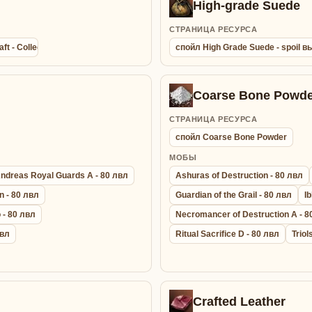
High-grade Suede
СТРАНИЦА РЕСУРСА
aft - Collection agathion summon bracelet - Браслет Сбора Энергии
спойл High Grade Suede - spoil
Coarse Bone Powde
СТРАНИЦА РЕСУРСА
спойл Coarse Bone Powder
МОБЫ
ndreas Royal Guards A - 80 лвл
Ashuras of Destruction - 80 лвл
n - 80 лвл
Guardian of the Grail - 80 лвл
Ib
 - 80 лвл
Necromancer of Destruction A - 8
лвл
Ritual Sacrifice D - 80 лвл
Triol
Crafted Leather