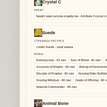
Crystal C
КРАФТ
Крафт кристаллов атрибутов - Attribute Crystal cr
Suede
СТРАНИЦА РЕСУРСА
спойл Suede - spoil замша
МОБЫ
Deinonychus - 83 лвл
Seer of Blood - 82 лвл
A
Assassin of Empire - 80 лвл
Balrog of Destructio
Disciple of Prophet - 80 лвл
Grazing Elder Buffalo
Grazing Windsus - 80 лвл
Guide of Offering - 80 
Imperial Commander - 80 лвл
Animal Bone