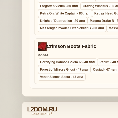
Forgotten Victim - 80 лвл
Grazing Windsus - 80 л
Ketra Orc White Captain - 80 лвл
Ketras Head Gu
Knight of Destruction - 80 лвл
Magma Drake B - 
Messenger Invader Elite Soldier B - 80 лвл
Messe
Crimson Boots Fabric
МОБЫ
Horrifying Cannon Golem IV - 48 лвл
Perum - 48 
Forest of Mirrors Ghost - 47 лвл
Ossiud - 47 лвл
Vanor Silenos Scout - 47 лвл
L2DOM.RU
БАЗА ЗНАНИЙ