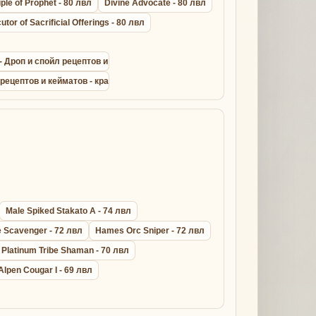
iple of Prophet - 80 лвл
Divine Advocate - 80 лвл
utor of Sacrificial Offerings - 80 лвл
t - Дроп и спойл рецептов и кейматов - крафт драконик лайт армор сета
 рецептов и кейматов - крафт дрейк лезер сета - Lineage 2
Male Spiked Stakato A - 74 лвл
 Scavenger - 72 лвл
Hames Orc Sniper - 72 лвл
Platinum Tribe Shaman - 70 лвл
Alpen Cougar I - 69 лвл