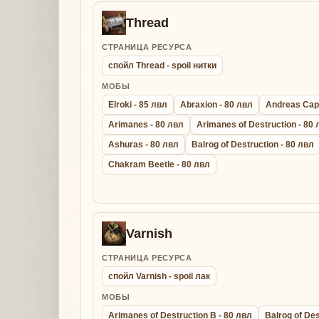
Thread
СТРАНИЦА РЕСУРСА
спойл Thread - spoil нитки
МОБЫ
Elroki - 85 лвл
Abraxion - 80 лвл
Andreas Capt
Arimanes - 80 лвл
Arimanes of Destruction - 80
Ashuras - 80 лвл
Balrog of Destruction - 80 лвл
Chakram Beetle - 80 лвл
Varnish
СТРАНИЦА РЕСУРСА
спойл Varnish - spoil лак
МОБЫ
Arimanes of Destruction B - 80 лвл
Balrog of Des