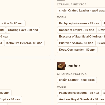
СТРАНИЦА РЕСУРСА
спойл Crafted Leather - spoil в
МОБЫ
uction B - 80 лвл
Pachycephalosaurus - 85 лвл
A
лвл
Grazing Flava - 80 лвл
Dancer of Empire - 80 лвл
Divi
 80 лвл
Executor of Sacrificial Offerings -
вл
Ketra Orc General - 80 лвл
Guardian Scarab - 80 лвл
Guard
Ketra Commander - 80 лвл
Leather
СТРАНИЦА РЕСУРСА
спойл Leather - spoil кожа
МОБЫ
 80 лвл
Pachycephalosaurus - 85 лвл
S
Empire - 80 лвл
Andreas Royal Guards A - 80 лвл