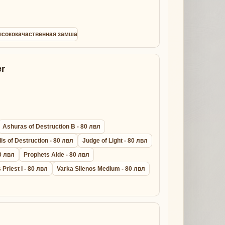
 высококачаственная замша
r
Ashuras of Destruction B - 80 лвл
lis of Destruction - 80 лвл
Judge of Light - 80 лвл
0 лвл
Prophets Aide - 80 лвл
s Priest I - 80 лвл
Varka Silenos Medium - 80 лвл