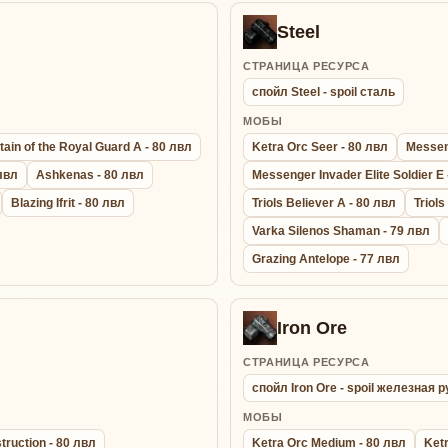
Steel
СТРАНИЦА РЕСУРСА
спойл Steel - spoil сталь
МОБЫ
ain of the Royal Guard A - 80 лвл
Ketra Orc Seer - 80 лвл
Messeng
 лвл
Ashkenas - 80 лвл
Messenger Invader Elite Soldier E 
Blazing Ifrit - 80 лвл
Triols Believer A - 80 лвл
Triols
Varka Silenos Shaman - 79 лвл
Grazing Antelope - 77 лвл
Iron Ore
СТРАНИЦА РЕСУРСА
спойл Iron Ore - spoil железная 
МОБЫ
truction - 80 лвл
Ketra Orc Medium - 80 лвл
Ketr