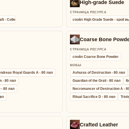
High-grade Suede
СТРАНИЦА РЕСУРСА
aft - Collection agathion summon bracelet - Браслет Сбора Энергии
спойл High Grade Suede - spoil
Coarse Bone Powde
СТРАНИЦА РЕСУРСА
спойл Coarse Bone Powder
МОБЫ
ndreas Royal Guards A - 80 лвл
Ashuras of Destruction - 80 лвл
n - 80 лвл
Guardian of the Grail - 80 лвл
Ib
 - 80 лвл
Necromancer of Destruction A - 8
лвл
Ritual Sacrifice D - 80 лвл
Triol
Crafted Leather