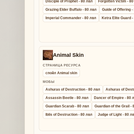
Disciple of Prophet - 80 лвл
Forgotten Victim - 8
Grazing Elder Buffalo - 80 лвл
Guide of Offering -
Imperial Commander - 80 лвл
Ketra Elite Guard 
Animal Skin
СТРАНИЦА РЕСУРСА
спойл Animal skin
МОБЫ
Ashuras of Destruction - 80 лвл
Ashuras of Destr
Assassin Beetle - 80 лвл
Dancer of Empire - 80 
Guardian Scarab - 80 лвл
Guardian of the Grail -
Iblis of Destruction - 80 лвл
Judge of Light - 80 л