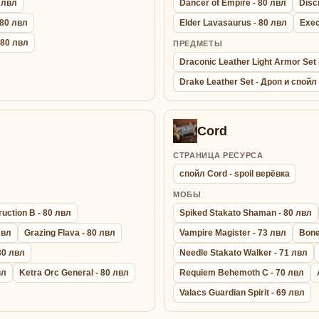
0 лвл
Dancer of Empire - 80 лвл
Disc
 80 лвл
Elder Lavasaurus - 80 лвл
Exec
- 80 лвл
ПРЕДМЕТЫ
Draconic Leather Light Armor Se
Drake Leather Set - Дроп и спойл
Cord
СТРАНИЦА РЕСУРСА
спойл Cord - spoil верёвка
МОБЫ
uction B - 80 лвл
Spiked Stakato Shaman - 80 лвл
лвл
Grazing Flava - 80 лвл
Vampire Magister - 73 лвл
Bone
 80 лвл
Needle Stakato Walker - 71 лвл
вл
Ketra Orc General - 80 лвл
Requiem Behemoth C - 70 лвл
Valacs Guardian Spirit - 69 лвл