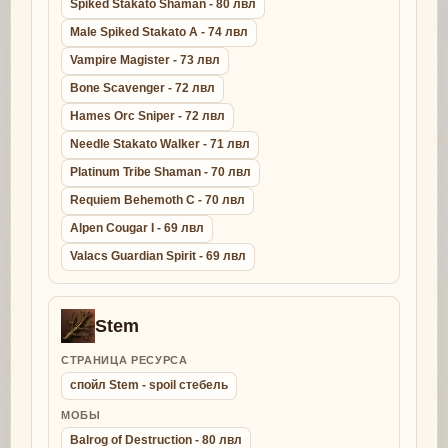
Spiked Stakato Shaman - 80 лвл
Male Spiked Stakato A - 74 лвл
Vampire Magister - 73 лвл
Bone Scavenger - 72 лвл
Hames Orc Sniper - 72 лвл
Needle Stakato Walker - 71 лвл
Platinum Tribe Shaman - 70 лвл
Requiem Behemoth C - 70 лвл
Alpen Cougar I - 69 лвл
Valacs Guardian Spirit - 69 лвл
Stem
СТРАНИЦА РЕСУРСА
спойл Stem - spoil стебель
МОБЫ
Balrog of Destruction - 80 лвл