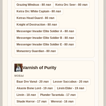
Grazing Windsus - 80 лвл
Ketra Orc Seer - 80 лвл
Ketra Orc White Captain - 80 лвл
Ketras Head Guard - 80 лвл
Knight of Destruction - 80 лвл
Messenger Invader Elite Soldier A - 80 лвл
Messenger Invader Elite Soldier B - 80 лвл
Messenger Invader Elite Soldier E - 80 лвл
Monastery Guardian - 80 лвл
Varnish of Purity
МОБЫ
Baar Dre Vanul - 20 лвл
Lesser Succubus - 20 лвл
Akaste Bone Lord - 19 лвл
Lirein Elder - 19 лвл
Lirein - 18 лвл
Plunder Tarantula - 17 лвл
Shade Horror - 17 лвл
Wererat - 16 лвл