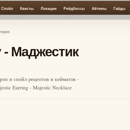
Спойл
Квесты
Локации
Рейдбоссы
Айтемы
Гайды
утерия
y - Маджестик
роп и спойл рецептов и кейматов -
stic Earring - Majestic Necklace