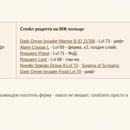
Спойл рецепта на МЖ кольцо
Dark Omen Invader Warrior B ID 21768
- Lvl 73 - рифт
ифт
Alpen Cougar L
- Lvl 69 - ферма, х2, голден спайс
Requiem Priest
- Lvl 71 - ФоД
Requiem Lord
- Lvl 68 - там же
Needle Stakato Drone A Lvl 73
-
Swamp of Screams
Dark Omen Invader Food Lvl 70
- рифт
рекомендую посетить ферму - никто не мешает, спойлить просто и