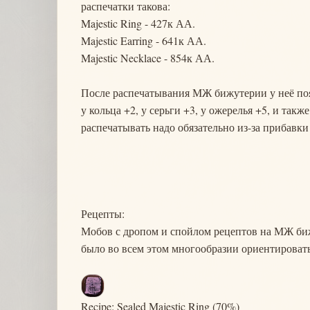
распечатки такова:
Majestic Ring - 427к АА.
Majestic Earring - 641к АА.
Majestic Necklace - 854к АА.
После распечатывания МЖ бижутерии у неё поя
у кольца +2, у серьги +3, у ожерелья +5, и такж
распечатывать надо обязательно из-за прибавки
Рецепты:
Мобов с дропом и спойлом рецептов на МЖ биж
было во всем этом многообразии ориентировать
Recipe: Sealed Majestic Ring (70%)