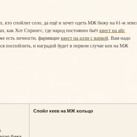
х, кто спойлит соло, да ещё и хочет одеть МЖ бижу на 61-м леве
ах, как Хот Спрингс, где народ постоянно бьёт
квест на айс
тоже есть личности, фармящие
квест на алли с варкой
. Вам надо
ся поспойлить, и наградой будет в первом случае кеи на МЖ
Спойл кеев на МЖ кольцо
а
целая бижа