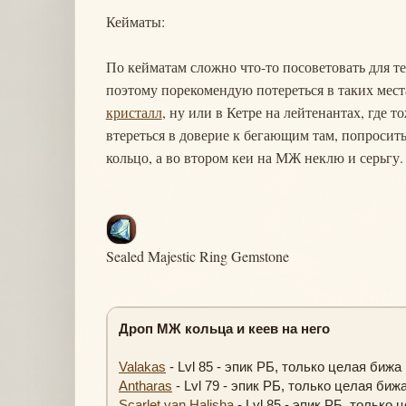
Кейматы:
По кейматам сложно что-то посоветовать для те
поэтому порекомендую потереться в таких мест
кристалл
, ну или в Кетре на лейтенантах, где 
втереться в доверие к бегающим там, попросить
кольцо, а во втором кеи на МЖ неклю и серьгу.
Sealed Majestic Ring Gemstone
Дроп МЖ кольца и кеев на него
Valakas
- Lvl 85 - эпик РБ, только целая бижа
Antharas
- Lvl 79 - эпик РБ, только целая биж
Scarlet van Halisha
- Lvl 85 - эпик РБ, только 