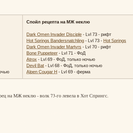
Спойл рецепта на МЖ неклю
Dark Omen Invader Disciple
- Lvl 73 - рифт
Hot Springs Bandersnatchling
- Lvl 73 -
Hot Springs
Dark Omen Invader Martyrs
- Lvl 70 - рифт
Bone Puppeteer
- Lvl 71 - ФоД
Atrox
- Lvl 69 - ФоД, только ночью
Devil Bat
- Lvl 68 - ФоД, только ночью
ночью
Alpen Cougar H
- Lvl 69 - ферма
ец на МЖ неклю - волк 73-го левела в Хот Спрингс.