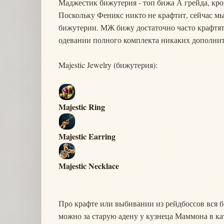
Маджестик бижутерия - топ бижа А грейда, кром
Поскольку Феникс никто не крафтит, сейчас мы
бижутерии. МЖ бижу достаточно часто крафтят 
одевании полного комплекта никаких дополните
Majestic Jewelry (бижутерия):
Majestic Ring
Majestic Earring
Majestic Necklace
Про крафте или выбивании из рейдбоссов вся би
можно за старую адену у кузнеца Маммона в ка