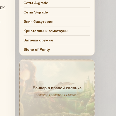
Сеты A-grade
 МЖ
Сеты S-grade
.
Эпик бижутерия
Кристаллы и гемстоуны
Заточка оружия
Stone of Purity
Баннер в правой колонке
300x250 / 300x600 / 240x400