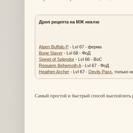
Дроп рецепта на МЖ неклю
Alpen Buffalo P
- Lvl 67 - ферма
Bone Slayer
- Lvl 68 - ФоД
Signet of Splendor
- Lvl 66 - ВоС
Requiem Behemoth A
- Lvl 67 - ФоД
Heathen Archer
- Lvl 67 -
Devils Pass
, только 
Самый простой и быстрый способ выспойлить р