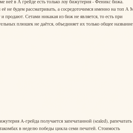
е неё в А грейде есть только лоу бижутерия - Феникс бижа.
 её не будем рассматривать, а сосредоточимся именно на топ А
и продают. Сетами никакая из биж не является, то есть при
льных плюшек не даётся, объединяет их только общее название
жутерия A-грейда получается запечатанной (sealed), рапечатать
такомбах в неделю победы цикла семи печатей. Стоимость