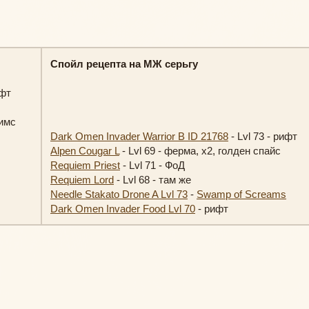
Спойл рецепта на МЖ серьгу
ифт
имс
Dark Omen Invader Warrior B ID 21768
- Lvl 73 - рифт
Alpen Cougar L
- Lvl 69 - ферма, х2, голден спайс
Requiem Priest
- Lvl 71 - ФоД
Requiem Lord
- Lvl 68 - там же
Needle Stakato Drone A Lvl 73
-
Swamp of Screams
Dark Omen Invader Food Lvl 70
- рифт