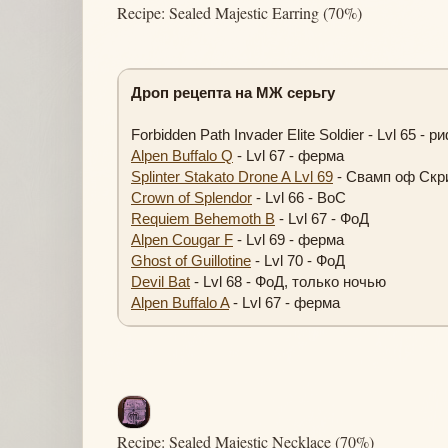
Recipe: Sealed Majestic Earring (70%)
Дроп рецепта на МЖ серьгу
Forbidden Path Invader Elite Soldier - Lvl 65 - р
Alpen Buffalo Q
- Lvl 67 - ферма
Splinter Stakato Drone A Lvl 69
- Свамп оф Скр
Crown of Splendor
- Lvl 66 - ВоС
Requiem Behemoth B
- Lvl 67 - ФоД
Alpen Cougar F
- Lvl 69 - ферма
Ghost of Guillotine
- Lvl 70 - ФоД
Devil Bat
- Lvl 68 - ФоД, только ночью
Alpen Buffalo A
- Lvl 67 - ферма
Recipe: Sealed Majestic Necklace (70%)