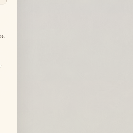
ые.
е