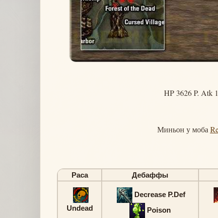
HP 3626 P. Atk 
Миньон у моба
Re
Раса
Дебаффы
Decrease P.Def
Undead
Poison