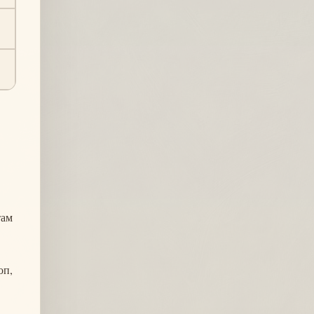
там
оп,