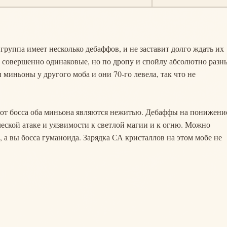
группа имеет несколько дебаффов, и не заставит долго ждать их
 совершенно одинаковые, но по дропу и спойлу абсолютно разн
 миньоны у другого моба и они 70-го левела, так что не
е от босса оба миньона являются нежитью. Дебаффы на понижени
ческой атаке и уязвимости к светлой магии и к огню. Можно
 а вы босса гуманоида. Зарядка СА кристаллов на этом мобе не