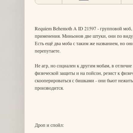
Requiem Behemoth A ID 21597 - групповой моб, 
применения. Миньонов две штуки, они по виду
Есть ещё два моба с таким же названием, но они
перепутаете.
Не агр, но социален к другим мобам, в отличи
физической защиты и на пойсон, резист к физи
скооперироваться с бишками - они бьют нежить,
производится.
Дроп и спойл: