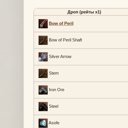
Дроп (рейты х1)
Bow of Peril
Bow of Peril Shaft
Silver Arrow
Stem
Iron Ore
Steel
Asofe