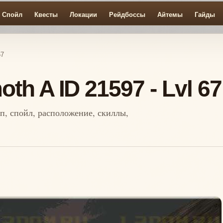
Спойл
Квесты
Локации
Рейдбоссы
Айтемы
Гайды
67
h A ID 21597 - Lvl 67
оп, спойл, расположение, скиллы,