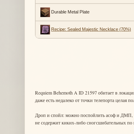
Durable Metal Plate
Recipe: Sealed Majestic Necklace (70%)
Requiem Behemoth A ID 21597 обитает в локац
даже есть недалеко от точки телепорта целая по
Дроп и спойл: можно поспойлить асоф и ДМП, е
не содержит киких-либо сногсшибательных по 