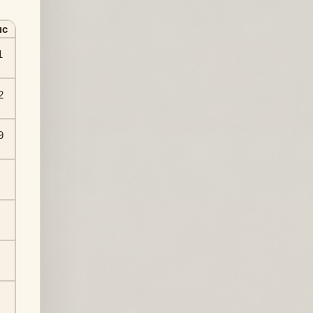
нс
1
2
9