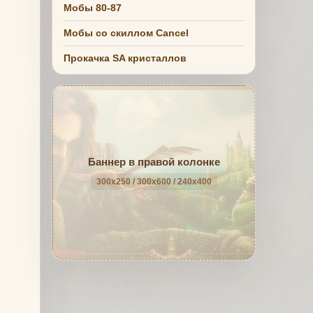
Мобы 80-87
Мобы со скиллом Cancel
Прокачка SA кристаллов
Баннер в правой колонке
300x250 / 300x600 / 240x400