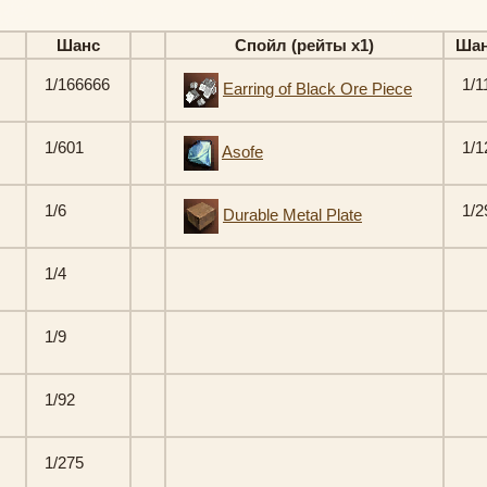
Шанс
Спойл (рейты х1)
Ша
1/166666
1/1
Earring of Black Ore Piece
1/601
1/1
Asofe
1/6
1/2
Durable Metal Plate
1/4
1/9
1/92
1/275