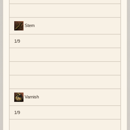
Stem
1/9
Varnish
1/9