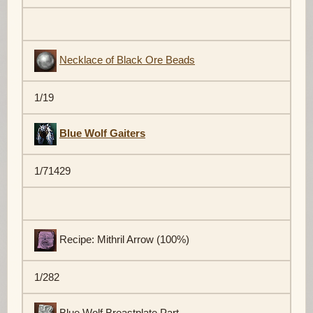
Necklace of Black Ore Beads
1/19
Blue Wolf Gaiters
1/71429
Recipe: Mithril Arrow (100%)
1/282
Blue Wolf Breastplate Part