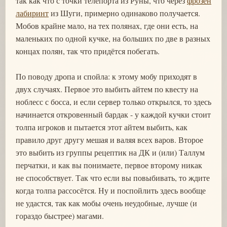
так как что с точки телепорта из Руны, что через
фрозен
лабиринт
из Шуги, примерно одинаково получается.
Мобов крайне мало, на тех полянах, где они есть, на
маленьких по одной кучке, на больших по две в разных
концах полян, так что придётся побегать.
По поводу дропа и спойла: к этому мобу приходят в
двух случаях. Первое это выбить айтем по квесту на
ноблесс с босса, и если сервер только открылся, то здесь
начинается откровенный бардак - у каждой кучки стоит
толпа игроков и пытается этот айтем выбить, как
правило друг другу мешая и валяя всех варов. Второе
это выбить из группы рецептик на ДК и (или) Таллум
перчатки, и как вы понимаете, первое второму никак
не способствует. Так что если вы повыбивать, то ждите
когда толпа рассосётся. Ну и поспойлить здесь вообще
не удастся, так как мобы очень неудобные, лучше (и
гораздо быстрее) магами.