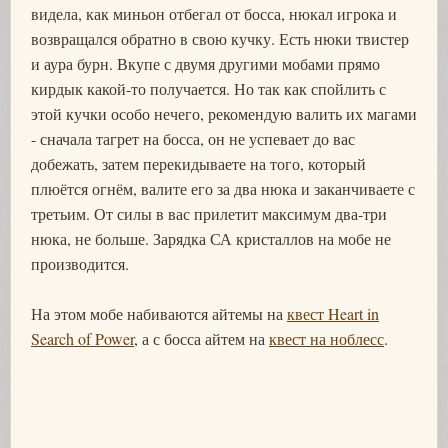
видела, как миньон отбегал от босса, нюкал игрока и
возвращался обратно в свою кучку. Есть нюки твистер
и аура бурн. Вкупе с двумя другими мобами прямо
кирдык какой-то получается. Но так как спойлить с
этой кучки особо нечего, рекомендую валить их магами
- сначала тагрет на босса, он не успевает до вас
добежать, затем перекидываете на того, который
плюётся огнём, валите его за два нюка и заканчиваете с
третьим. От силы в вас прилетит максимум два-три
нюка, не больше. Зарядка СА кристаллов на мобе не
производится.
На этом мобе набиваются айтемы на
квест Heart in
Search of Power
, а с босса айтем на
квест на ноблесс
.