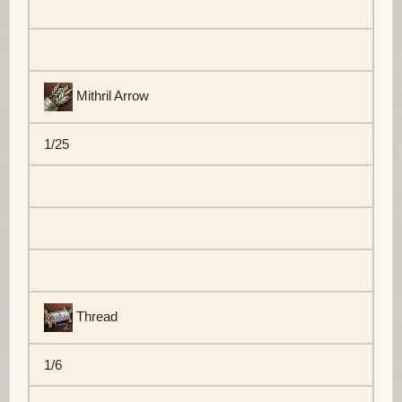
Mithril Arrow
1/25
Thread
1/6