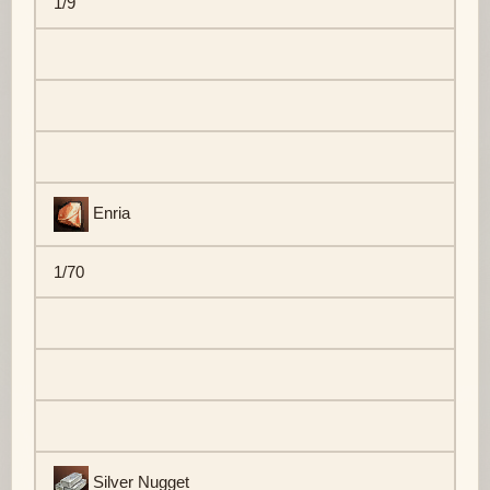
1/9
Enria
1/70
Silver Nugget