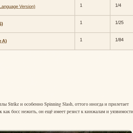
1
1/4
l Language Version)
1
1/25
S)
1
1/84
e A)
лы Strike и особенно Spinning Slash, оттого иногда и прилетает
 как босс нежить, он ещё имеет резист к кинжалам и уязвимости