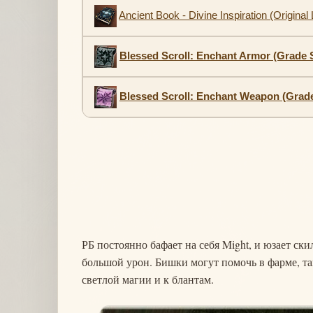
Ancient Book - Divine Inspiration (Origina
Blessed Scroll: Enchant Armor (Grade 
Blessed Scroll: Enchant Weapon (Grad
РБ постоянно бафает на себя Might, и юзает скил
большой урон. Бишки могут помочь в фарме, так
светлой магии и к блантам.