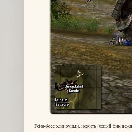
Рейд-босс одиночный, нежить (ясный фик нежит