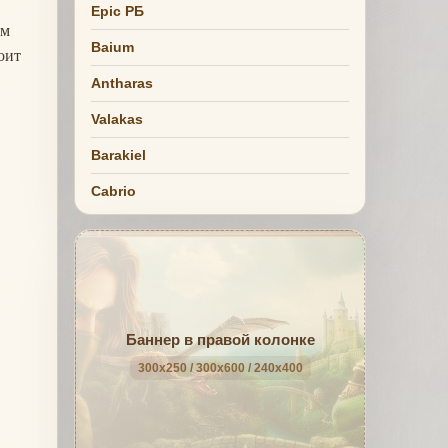
Epic РБ
ем
Baium
оит
Antharas
Valakas
Barakiel
Cabrio
Баннер в правой колонке
300x250 / 300x600 / 240x400