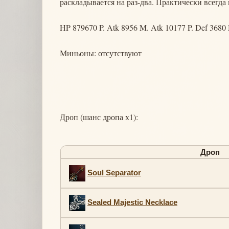
раскладывается на раз-два. Практически всегда 
HP 879670 P. Atk 8956 M. Atk 10177 P. Def 3680
Миньоны: отсутствуют
Дроп (шанс дропа х1):
Дроп
Soul Separator
Sealed Majestic Necklace