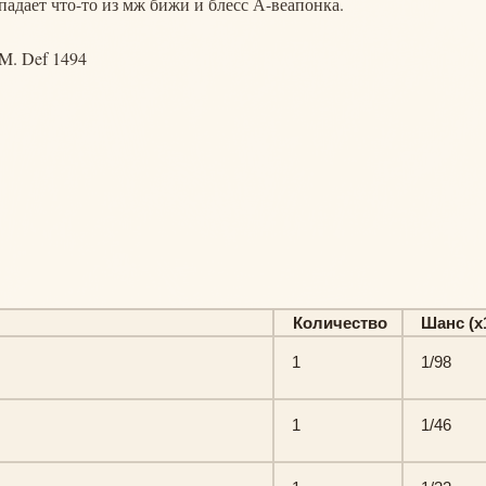
падает что-то из мж бижи и блесс А-веапонка.
 M. Def 1494
Количество
Шанс (х
1
1/98
1
1/46