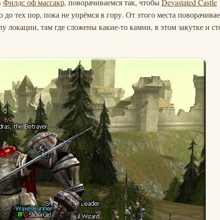
в
Филдс оф массакр
, поворачиваемся так, чтобы
Devastated Castle
 до тех пор, пока не упрёмся в гору. От этого места поворачива
лу локации, там где сложены какие-то камни, в этом закутке и ст