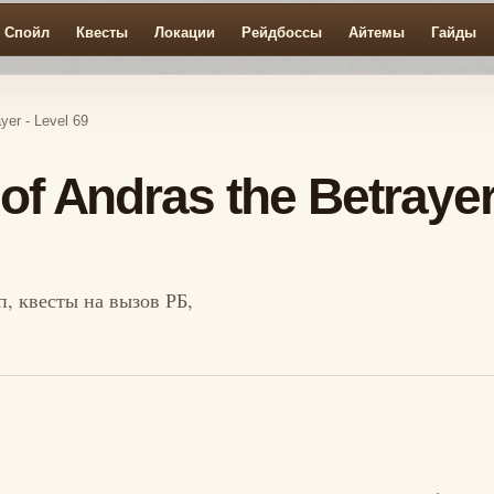
Спойл
Квесты
Локации
Рейдбоссы
Айтемы
Гайды
yer - Level 69
of Andras the Betraye
оп, квесты на вызов РБ,