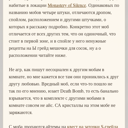
набитые в локации
Monastery of Silence
. Одинаковых по
названию мобов четыре штуки, отличаются дропом,
спойлом, расположением и другими штучками, о
которых я расскажу подробно. Конкретно этот моб
отличается от всех других тем, что он одиночный, что
стоит в первой зоне, и в спойле у него ненужные
рецепты на Ы грейд мешочки для сосок, ну а о
расположении читайте ниже.
Не агр, как пишут несоциален к другим мобам в
комнате, но мне кажется все там они прониклись к друг
другу любовью. Вредный моб, если что-то пошло не
так по его мнению, юзает Death Bomb, то есть банально
взрывается, что в комплекте с другими мобами в
комнате совсем не айс. СА кристаллы на этом мобе не
заряжаются.
С моба дропаются айтемы на
квест на заточки S-грейда