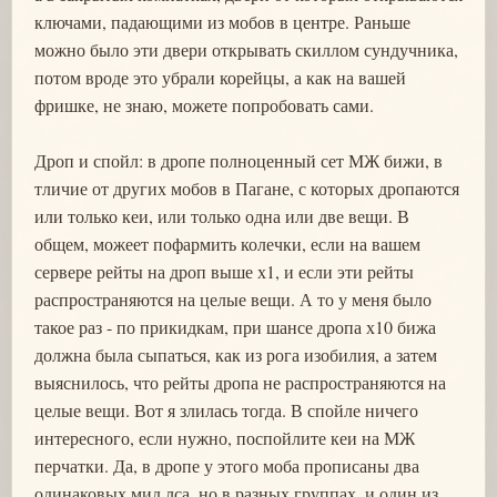
ключами, падающими из мобов в центре. Раньше
можно было эти двери открывать скиллом сундучника,
потом вроде это убрали корейцы, а как на вашей
фришке, не знаю, можете попробовать сами.
Дроп и спойл: в дропе полноценный сет МЖ бижи, в
тличие от других мобов в Пагане, с которых дропаются
или только кеи, или только одна или две вещи. В
общем, можеет пофармить колечки, если на вашем
сервере рейты на дроп выше х1, и если эти рейты
распространяются на целые вещи. А то у меня было
такое раз - по прикидкам, при шансе дропа х10 бижа
должна была сыпаться, как из рога изобилия, а затем
выяснилось, что рейты дропа не распространяются на
целые вещи. Вот я злилась тогда. В спойле ничего
интересного, если нужно, поспойлите кеи на МЖ
перчатки. Да, в дропе у этого моба прописаны два
одинаковых мид лса, но в разных группах, и один из