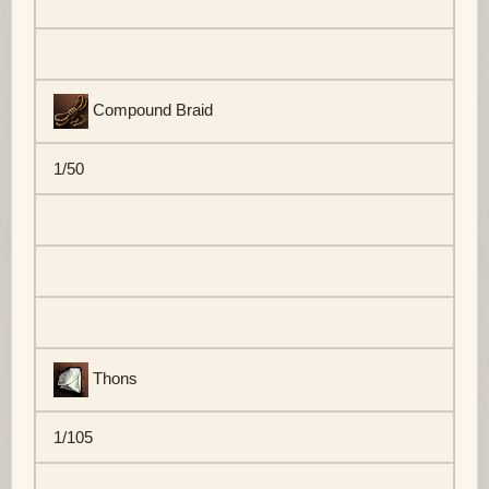
Compound Braid
1/50
Thons
1/105