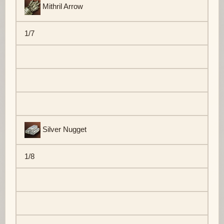
Mithril Arrow
1/7
Silver Nugget
1/8