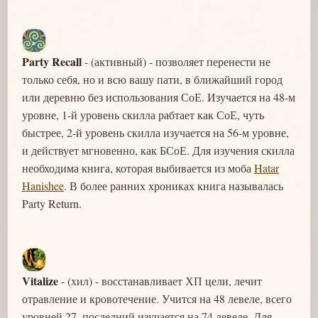
Party Recall
- (активный) - позволяет перенести не
только себя, но и всю вашу пати, в ближайший город
или деревню без использования СоЕ. Изучается на 48-м
уровне, 1-й уровень скилла рабтает как СоЕ, чуть
быстрее, 2-й уровень скилла изучается на 56-м уровне,
и действует мгновенно, как БСоЕ. Для изучения скилла
необходима книга, которая выбивается из моба
Hatar
Hanishee
. В более ранних хрониках книга называлась
Party Return.
Vitalize
- (хил) - восстанавливает ХП цели, лечит
отравление и кровотечение. Учится на 48 левеле, всего
уровней 27, последний изучается на 74 левеле. Для