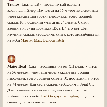
Trance
- (активный) - продвинутый вариант
заклинания Sleep. Изучается на 56-м уровне, левел апы
через каждые два уровня персонажа, всего уровней
скилла 10, последний учится на 74 левеле. Скилл
введён в игру на хрониках Ц5, в Ц4 его нет. Для
изучения скилла необходима книга, которая выбивается
из моба
Massive Maze Bandersnatch
.
Major Heal
- (хил) - восстанавливает ХП цели. Учится
на 56 левеле,, левел апы через каждые два уровня
персонажа, всего уровней скилла 10, последний учится
на 74 левеле. Для каста скилла необходим 1 Spirit Ore.
Для изучения скилла необходима книга, которая
выбивается из моба
Lost Gargoyle Youngling
. Одна из
самых дорогих книг на рынке.