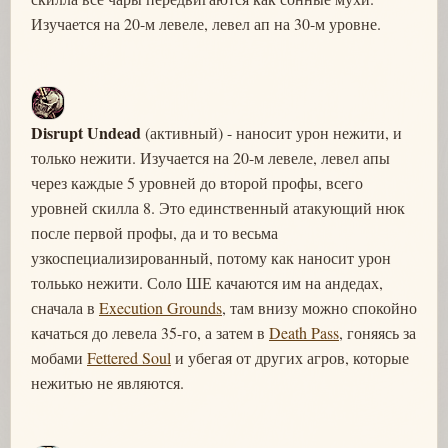
Изучается на 20-м левеле, левел ап на 30-м уровне.
Disrupt Undead
(активный) - наносит урон нежити, и
только нежити. Изучается на 20-м левеле, левел апы
через каждые 5 уровней до второй профы, всего
уровней скилла 8. Это единственный атакующий нюк
после первой профы, да и то весьма
узкоспециализированный, потому как наносит урон
тольько нежити. Соло ШЕ качаются им на андедах,
сначала в
Execution Grounds
, там внизу можно спокойно
качаться до левела 35-го, а затем в
Death Pass
, гоняясь за
мобами
Fettered Soul
и убегая от других агров, которые
нежитью не являются.