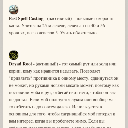
Fast Spell Casting
- (пассивный) - повышает скорость
каста. Учится на 25-м левеле, левел ап на 40 и 56
уровнях, всего левелов 3. Учить обязательно.
Dryad Root
- (активный) - тот самый рут или холд или
корни, кому как нравится называть. Позволяет
"привязать" противника к одному месту, сдвинуться он
не может, но руками ногами махать может, поэтому как
поставили моба в рут, отбегайте от него, чтобы он вас
не достал. Если моб пользуется луком или вообще маг,
то отбегать надо совсем далеко. Используется в
основном для того, чтобы сагрившийся моб потерял к
вам интерес, когда вы пробегаете мимо. Если вы
отбежали недостаточно далеко, а рут с моба спал, то