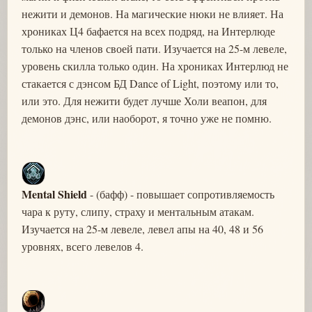
нежити и демонов. На магические нюки не влияет. На
хрониках Ц4 бафается на всех подряд, на Интерлюде
только на членов своей пати. Изучается на 25-м левеле,
уровень скилла только один. На хрониках Интерлюд не
стакается с дэнсом БД Dance of Light, поэтому или то,
или это. Для нежити будет лучше Холи веапон, для
демонов дэнс, или наоборот, я точно уже не помню.
Mental Shield
- (бафф) - повышает сопротивляемость
чара к руту, слипу, страху и ментальным атакам.
Изучается на 25-м левеле, левел апы на 40, 48 и 56
уровнях, всего левелов 4.