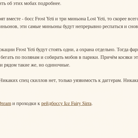
ть об этих мобах подробнее.
вместе - босс Frost Yeti и три миньона Lost Yeti, то скорее всег
 миньонов, эти самые миньоны будут непрерывно респаться и снов
кации Frost Yeti будут стоять одни, а охрана отдельно. Тогда фа
я бегать по полянам и собирать мобов в парики. Причём косяки э
 и рядом такие же, но одиночные.
Никаких спец скиллов нет, только уязвимость к даггерам. Никак
Dream
и проходки к
рейдбоссу Ice Fairy Sirra
.