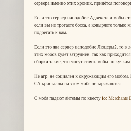
сервера именно этих хроник, придётся поговори
Если это сервер наподобие Адвекста и мобы стоят 
если вы не трогаете босса, а ковыряете только
подбегать к вам.
Если это ява сервер наподобие Люцеры2, то в ло
этих мобов будет затруднён, так как приходитс
сборки такие, что могут стоять мобы по кучкам
Не агр, не социален к окружающим его мобом. 
СА кристаллы на этом мобе не заряжаются.
С моба падают айтемы по квесту
Ice Merchants 