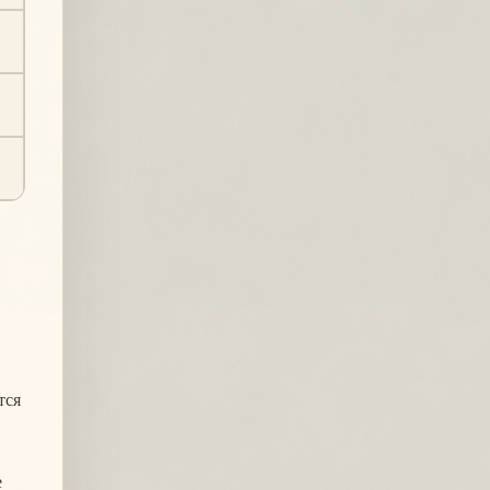
тся
е