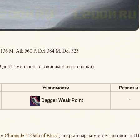
1136 M. Atk 560 P. Def 384 M. Def 323
3 до без миньонов в зависимости от сборки).
Уязвимости
Резисты
-
Dagger Weak Point
ием
Chronicle 5: Oath of Blood
, покрыто мраком и нет ни одного П