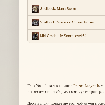
Spellbook: Mana Storm
Spellbook: Summon Cursed Bones
Mid-Grade Life Stone: level 64
Frost Yeti обитает в локации
Frozen Labyrinth
, м
в зависимости от сборки, поэтому смотрите ра
Дроп и спойл: конкретно этот моб нужен в осн