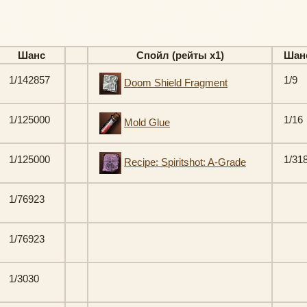
Шанс
Спойл (рейты х1)
Шан
1/142857
1/9
Doom Shield Fragment
1/125000
1/16
Mold Glue
1/125000
1/31
Recipe: Spiritshot: A-Grade
1/76923
1/76923
1/3030