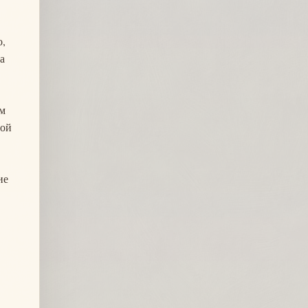
о,
а
рм
той
ие