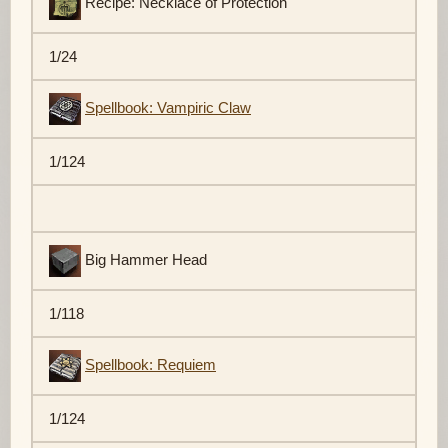
Recipe: Necklace of Protection
1/24
Spellbook: Vampiric Claw
1/124
Big Hammer Head
1/118
Spellbook: Requiem
1/124