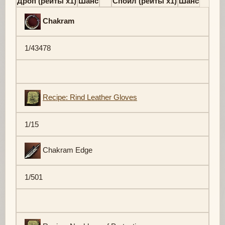
Дроп (рейты х1)
Шанс
Спойл (рейты х1)
Шанс
Chakram
1/43478
Recipe: Rind Leather Gloves
1/15
Chakram Edge
1/501