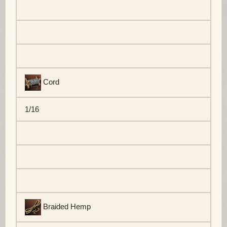
Cord
1/16
Braided Hemp