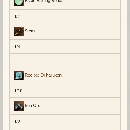
Elven Earring Beads
1/7
Stem
1/4
Recipe: Oriharukon
1/10
Iron Ore
1/9