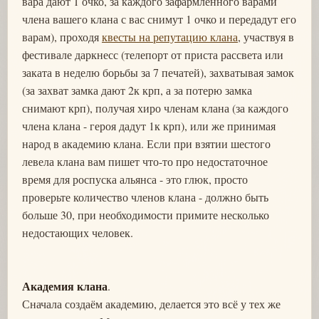
вара дают 1 очко, за каждого зафармленного варами
члена вашего клана с вас снимут 1 очко и передадут его
варам), проходя
квесты на репутацию клана
, участвуя в
фестивале даркнесс (телепорт от приста рассвета или
заката в неделю борьбы за 7 печатей), захватывая замок
(за захват замка дают 2к крп, а за потерю замка
снимают крп), получая хиро членам клана (за каждого
члена клана - героя дадут 1к крп), или же принимая
народ в академию клана. Если при взятии шестого
левела клана вам пишет что-то про недостаточное
время для роспуска альянса - это глюк, просто
проверьте количество членов клана - должно быть
больше 30, при необходимости примите несколько
недостающих человек.
Академия клана
.
Сначала создаём академию, делается это всё у тех же