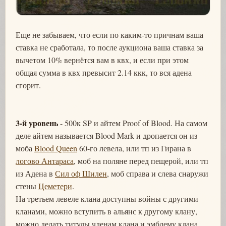
Еще не забываем, что если по каким-то причнам ваша
ставка не сработала, то после аукциона ваша ставка за
вычетом 10% вернётся вам в квх, и если при этом
общая сумма в квх превысит 2.14 ккк, то вся адена
сгорит.
3-й уровень
- 500к SP и айтем Proof of Blood. На самом
деле айтем называется Blood Mark и дропается он из
моба
Blood Queen
60-го левела, или тп из Гирана в
логово Антараса
, моб на поляне перед пещерой, или тп
из Адена в
Сил оф Шилен
, моб справа и слева снаружи
стены
Цеметери
.
На третьем левеле клана доступны войны с другими
кланами, можно вступить в альянс к другому клану,
можно делать титулы членам клана и эмблему клана,