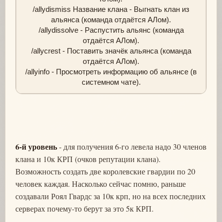
/allydismiss Название клана - Выгнать клан из
альянса (команда отдаётся АЛом).
/allydissolve - Распустить альянс (команда
отдаётся АЛом).
/allycrest - Поставить значёк альянса (команда
отдаётся АЛом).
/allyinfo - Просмотреть информацию об альянсе (в
системном чате).
6-й уровень
- для получения 6-го левела надо 30 членов
клана и 10к КРП (очков репутации клана).
Возможность создать две королевские гвардии по 20
человек каждая. Насколько сейчас помню, раньше
создавали Роял Гвардс за 10к крп, но на всех последних
серверах почему-то берут за это 5к КРП.