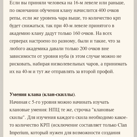
Если вы приняли человека на 16-м левеле или раньше,
по окончании обучения клану начислится 400 очков
репы, если же уровень чара выше, то количество крп
будет снижаться, так при 40-м левеле принятого в
академию клану дадут только 160 очков. На всех
серверах настроено по разному, были и такие, что за
любого академика давали только 200 очков вне
зависимости от уровня нуба (в этом случае можно не
рисковать, набирая низколевельных чаров, а принимать
их на 40-м и тут же отправлять за второй профой.
Умения клана (клан-скиллы)
.
Начиная с 5-го уровня можно начинать изучать
клановые умения: НПЦ те же, строчка "клановые
скилы". Для изучения каждого скила необходимо какое-
то количество КРП (исключение составляет только Clan
Imperium, который нужен для возможности создания