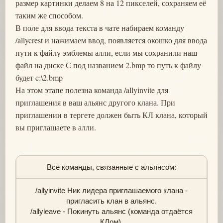
размер картинки делаем 8 на 12 пикселей, сохраняем её
таким же способом.
В поле для ввода текста в чате набираем команду
/allycrest и нажимаем ввод, появляется окошко для ввода
пути к файлу эмблемы алли, если мы сохранили наш
файл на диске С под названием 2.bmp то путь к файлу
будет c:\2.bmp
На этом этапе полезна команда /allyinvite для
приглашения в ваш альянс другого клана. При
приглашении в тергете должен быть КЛ клана, который
вы приглашаете в алли.
Все команды, связанные с альянсом:
/allyinvite Ник лидера приглашаемого клана -
пригласить клан в альянс.
/allyleave - Покинуть альянс (команда отдаётся
КЛом).