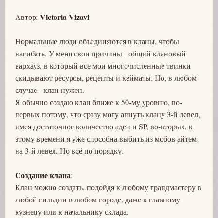
Victoria Vizavi
Автор:
Нормальные люди объединяются в кланы, чтобы
нагибать. У меня свои причины - общий клановый
вархауз, в который все мои многочисленные твинки
скидывают ресурсы, рецепты и кейматы. Но, в любом
случае - клан нужен.
Я обычно создаю клан ближе к 50-му уровню, во-
первых потому, что сразу могу апнуть клану 3-й левел,
имея достаточное количество аден и SP, во-вторых, к
этому времени я уже способна выбить из мобов айтем
на 3-й левел. Но всё по порядку.
Создание клана
:
Клан можно создать, подойдя к любому грандмастеру в
любой гильдии в любом городе, даже к главному
кузнецу или к начальнику склада.