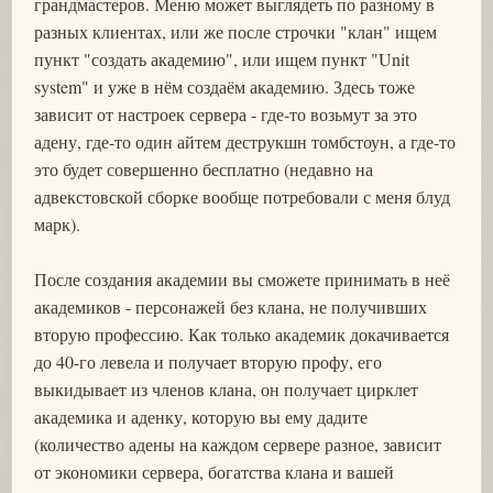
грандмастеров. Меню может выглядеть по разному в
разных клиентах, или же после строчки "клан" ищем
пункт "создать академию", или ищем пункт "Unit
system" и уже в нём создаём академию. Здесь тоже
зависит от настроек сервера - где-то возьмут за это
адену, где-то один айтем деструкшн томбстоун, а где-то
это будет совершенно бесплатно (недавно на
адвекстовской сборке вообще потребовали с меня блуд
марк).
После создания академии вы сможете принимать в неё
академиков - персонажей без клана, не получивших
вторую профессию. Как только академик докачивается
до 40-го левела и получает вторую профу, его
выкидывает из членов клана, он получает цирклет
академика и аденку, которую вы ему дадите
(количество адены на каждом сервере разное, зависит
от экономики сервера, богатства клана и вашей