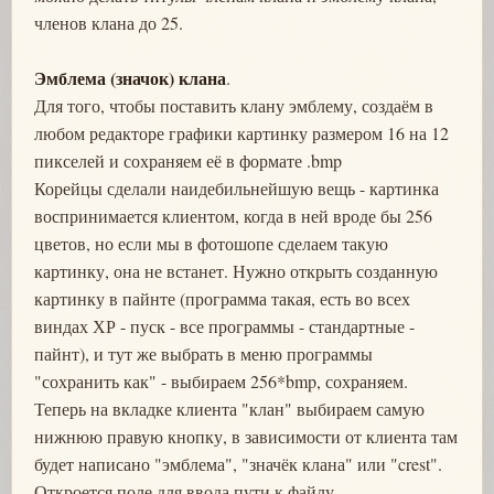
членов клана до 25.
Эмблема (значок) клана
.
Для того, чтобы поставить клану эмблему, создаём в
любом редакторе графики картинку размером 16 на 12
пикселей и сохраняем её в формате .bmp
Корейцы сделали наидебильнейшую вещь - картинка
воспринимается клиентом, когда в ней вроде бы 256
цветов, но если мы в фотошопе сделаем такую
картинку, она не встанет. Нужно открыть созданную
картинку в пайнте (программа такая, есть во всех
виндах ХР - пуск - все программы - стандартные -
пайнт), и тут же выбрать в меню программы
"сохранить как" - выбираем 256*bmp, сохраняем.
Теперь на вкладке клиента "клан" выбираем самую
нижнюю правую кнопку, в зависимости от клиента там
будет написано "эмблема", "значёк клана" или "crest".
Откроется поле для ввода пути к файлу.