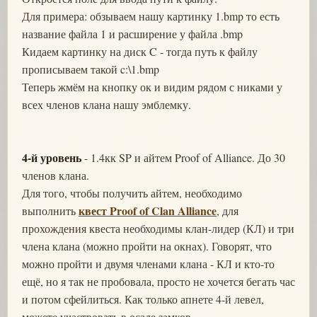
Для примера: обзываем нашу картинку 1.bmp то есть
название файла 1 и расширение у файла .bmp
Кидаем картинку на диск C - тогда путь к файлу
прописываем такой c:\1.bmp
Теперь жмём на кнопку ок и видим рядом с никами у
всех членов клана нашу эмблемку.
4-й уровень
- 1.4кк SP и айтем Proof of Alliance. До 30
членов клана.
Для того, чтобы получить айтем, необходимо
квест Proof of Clan Alliance
выполнить
, для
прохождения квеста необходимы клан-лидер (КЛ) и три
члена клана (можно пройти на окнах). Говорят, что
можно пройти и двумя членами клана - КЛ и кто-то
ещё, но я так не пробовала, просто не хочется бегать час
и потом сфейлиться. Как только апнете 4-й левел,
можете участвовать в осаде замков.