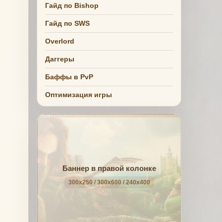
Гайд по Bishop
Гайд по SWS
.
Overlord
Даггеры
Баффы в PvP
Оптимизация игры
Баннер в правой колонке
300x250 / 300x600 / 240x400