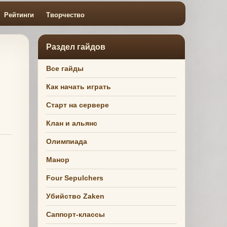
Рейтинги
Творчество
Раздел гайдов
Все гайды
Как начать играть
Старт на сервере
Клан и альянс
Олимпиада
Манор
Four Sepulchers
Убийство Zaken
Саппорт-классы