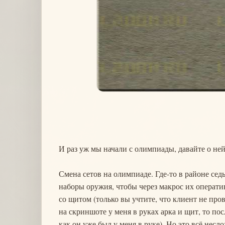
И раз уж мы начали с олимпиады, давайте о не
Смена сетов на олимпиаде. Где-то в районе сед
наборы оружия, чтобы через макрос их операти
со щитом (только вы учтите, что клиент не пров
на скриншоте у меня в руках арка и щит, то пос
как он уже был у меня в руке). Но это всё нес