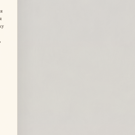
 я
я
ку
ь