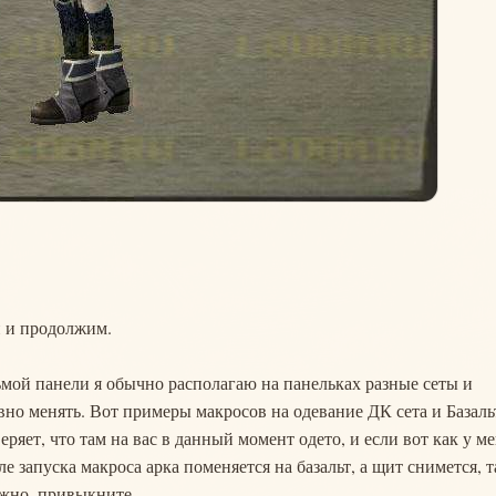
й и продолжим.
ьмой панели я обычно располагаю на панельках разные сеты и
вно менять. Вот примеры макросов на одевание ДК сета и Базаль
еряет, что там на вас в данный момент одето, и если вот как у м
ле запуска макроса арка поменяется на базальт, а щит снимется, т
ложно, привыкните.