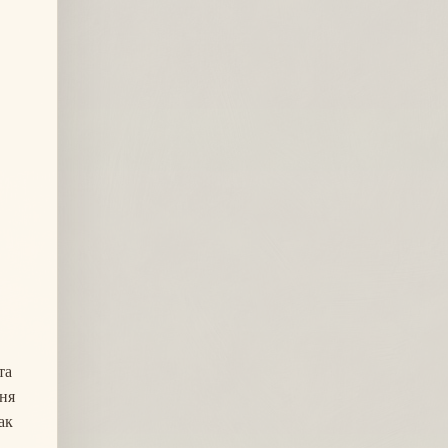
та
еня
ак