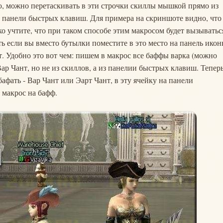
 можно перетаскивать в эти строчки скиллы мышкой прямо из
з панели быстрых клавиш. Для примера на скриншоте видно, что
о учтите, что при таком способе этим макросом будет вызыватьс
есть если вы вместо бутылки поместите в это место на панель икон
т. Удобно это вот чем: пишем в макрос все баффы варка (можно
ар Чант, но не из скиллов, а из панелии быстрых клавиш. Тепер
бафать - Вар Чант или Эарт Чант, в эту ячейку на панели
 макрос на бафф.