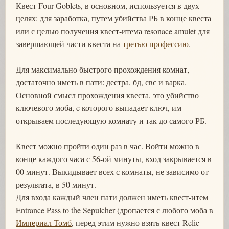
Квест Four Goblets, в основном, используется в двух
целях: для заработка, путем убийства РБ в конце квеста
или с целью получения квест-итема resonace amulet для
завершающей части квеста на
третью профессию
.
Для максимально быстрого прохождения комнат,
достаточно иметь в пати: дестра, бд, свс и варка.
Основной смысл прохождения квеста, это убийство
ключевого моба, c которого выпадает ключ, им
открываем последующую комнату и так до самого РБ.
Квест можно пройти один раз в час. Войти можно в
конце каждого часа с 56-ой минуты, вход закрывается в
00 минут. Выкидывает всех с комнаты, не зависимо от
результата, в 50 минут.
Для входа каждый член пати должен иметь квест-итем
Entrance Pass to the Sepulcher (дропается с любого моба в
Империал Томб
, перед этим нужно взять квест Relic