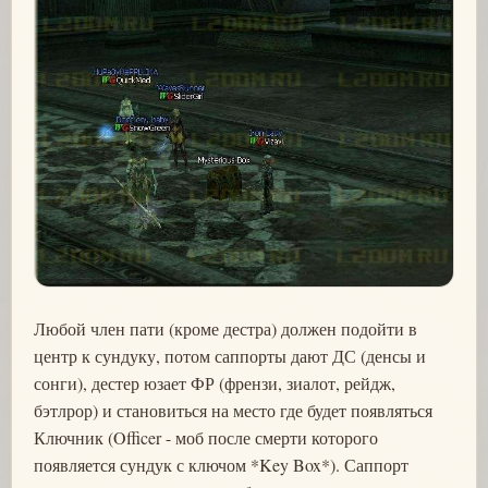
Любой член пати (кроме дестра) должен подойти в
центр к сундуку, потом саппорты дают ДС (денсы и
сонги), дестер юзает ФР (френзи, зиалот, рейдж,
бэтлрор) и становиться на место где будет появляться
Ключник (Officer - моб после смерти которого
появляется сундук с ключом *Key Box*). Саппорт