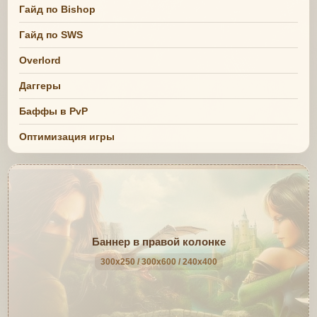
Гайд по Bishop
Гайд по SWS
Overlord
Даггеры
Баффы в PvP
Оптимизация игры
Баннер в правой колонке
300x250 / 300x600 / 240x400