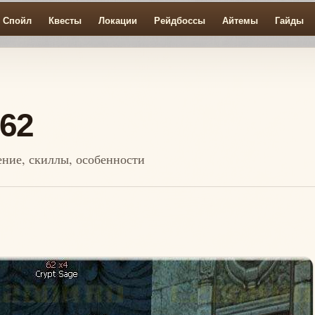
Спойл
Квесты
Локации
Рейдбоссы
Айтемы
Гайды
 62
жение, скиллы, особенности