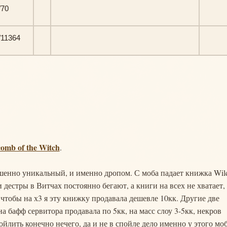
/70
/11364
omb of the Witch
.
ершенно уникальный, и именно дропом. С моба падает книжка Wil
 дестры в Витчах постоянно бегают, а книги на всех не хватает,
чтобы на х3 я эту книжку продавала дешевле 10кк. Другие две
а бафф сервитора продавала по 5кк, на масс слоу 3-5кк, некров
йлить конечно нечего, да и не в спойле дело именно у этого моб