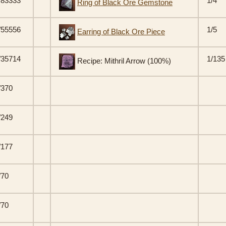
/83333
1/4
Ring of Black Ore Gemstone
/55556
1/5
Earring of Black Ore Piece
/35714
1/135
Recipe: Mithril Arrow (100%)
/370
/249
/177
/70
/70