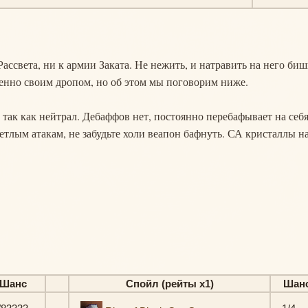
Рассвета, ни к армии Заката. Не нежить, и натравить на него би
енно своим дропом, но об этом мы поговорим ниже.
 так как нейтрал. Дебаффов нет, постоянно перебафывает на себ
ветлым атакам, не забудьте холи веапон бафнуть. СА кристаллы н
Шанс
Спойл (рейты х1)
Шан