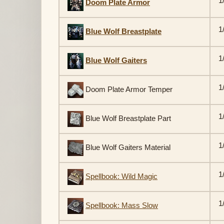
1
Doom Plate Armor
1
Blue Wolf Breastplate
1
Blue Wolf Gaiters
1
Doom Plate Armor Temper
1
Blue Wolf Breastplate Part
1
Blue Wolf Gaiters Material
1
Spellbook: Wild Magic
1
Spellbook: Mass Slow