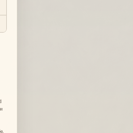
d
 и
а.