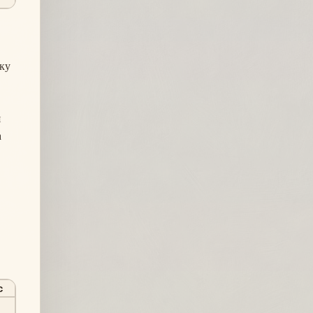
шку
я
а
с