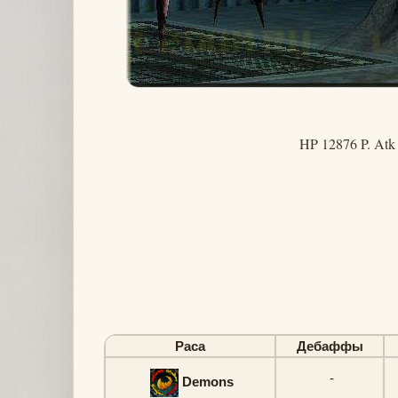
HP 12876 P. Atk
Раса
Дебаффы
-
Demons