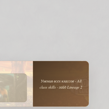
Умения всех классов - All
class skills - гайд Lineage 2