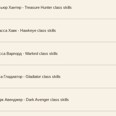
юр Хантер - Treasure Hunter class skills
сса Хавк - Hawkeye class skills
са Варлорд - Warlord class skills
 Гладиатор - Gladiator class skills
к Авенджер - Dark Avenger class skills