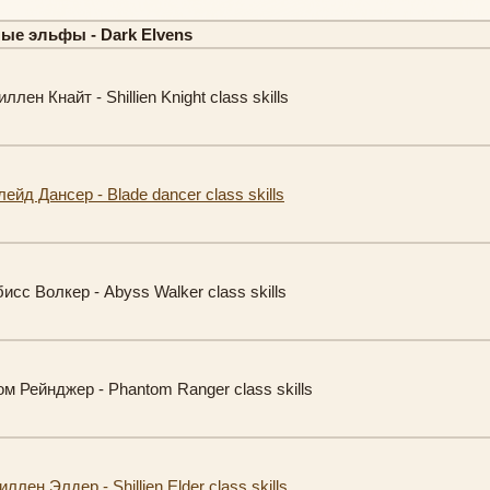
ые эльфы - Dark Elvens
ен Кнайт - Shillien Knight class skills
йд Дансер - Blade dancer class skills
сс Волкер - Abyss Walker class skills
м Рейнджер - Phantom Ranger class skills
лен Элдер - Shillien Elder class skills