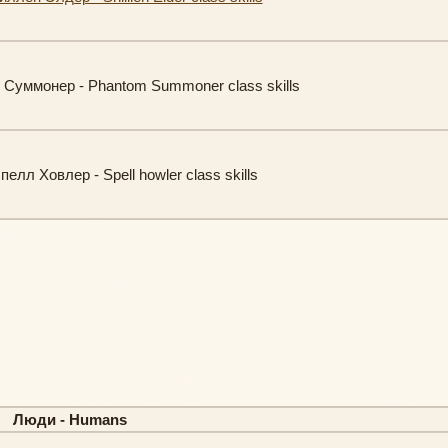
Суммонер - Phantom Summoner class skills
елл Ховлер - Spell howler class skills
Люди - Humans