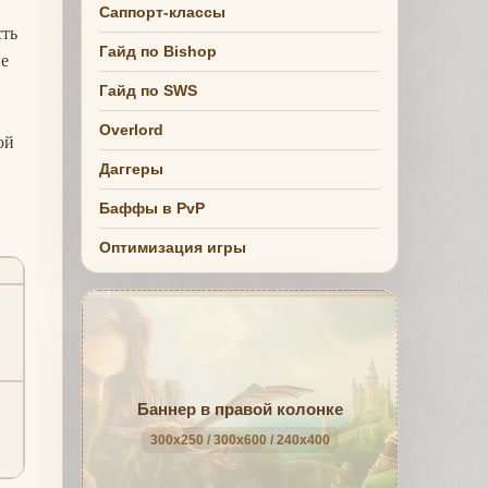
Саппорт-классы
сть
Гайд по Bishop
ие
Гайд по SWS
Overlord
ой
Даггеры
Баффы в PvP
Оптимизация игры
Баннер в правой колонке
300x250 / 300x600 / 240x400