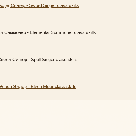
рд Сингер - Sword Singer class skills
 Саммонер - Elemental Summoner class skills
елл Сингер - Spell Singer class skills
вен Элдер - Elven Elder class skills