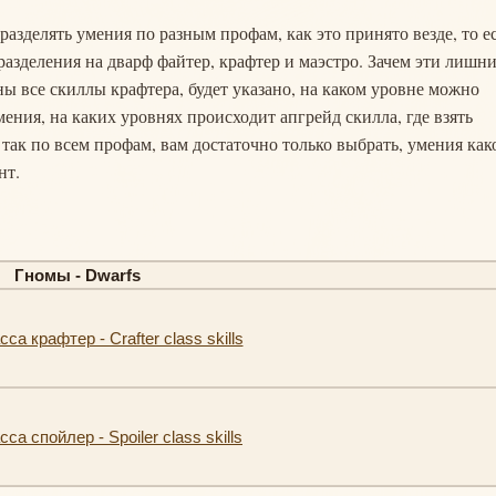
разделять умения по разным профам, как это принято везде, то е
разделения на дварф файтер, крафтер и маэстро. Зачем эти лишн
ы все скиллы крафтера, будет указано, на каком уровне можно
мения, на каких уровнях происходит апгрейд скилла, где взять
 так по всем профам, вам достаточно только выбрать, умения как
нт.
Гномы - Dwarfs
са крафтер - Crafter class skills
са спойлер - Spoiler class skills