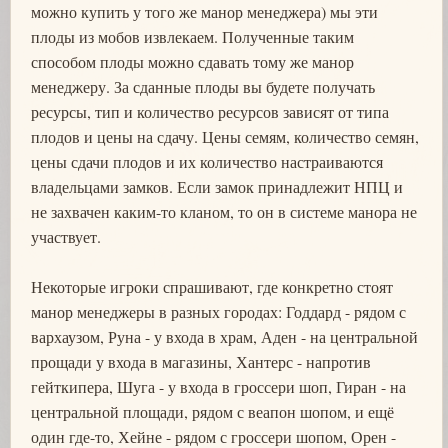
можно купить у того же манор менеджера) мы эти
плоды из мобов извлекаем. Полученные таким
способом плоды можно сдавать тому же манор
менеджеру. За сданные плоды вы будете получать
ресурсы, тип и количество ресурсов зависят от типа
плодов и цены на сдачу. Цены семям, количество семян,
цены сдачи плодов и их количество настраиваются
владельцами замков. Если замок принадлежит НПЦ и
не захвачен каким-то кланом, то он в системе манора не
участвует.
Некоторые игроки спрашивают, где конкретно стоят
манор менеджеры в разных городах: Годдард - рядом с
вархаузом, Руна - у входа в храм, Аден - на центральной
прощади у входа в магазины, Хантерс - напротив
гейткипера, Шуга - у входа в гроссери шоп, Гиран - на
центральной площади, рядом с веапон шопом, и ещё
один где-то, Хейне - рядом с гроссери шопом, Орен -