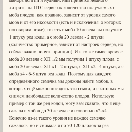
хитрить: на ПТС серверах количество получаемых с
моба плодов, как правило, зависит от уровня самого
моба и от его иксовости (есть и исключения, о которых
поговорим ниже), то есть с моба 10 левела вы получите
1 штуку ред коды, а с моба 20 левела - 2 штуки
(количество примерное, зависит от настроек сервера, но
сейчас важно понять принцип). И в то же самое время с
моба 20 левела с ХП 1/2 мы получим 1 штуку плода, с
моба 20 левела с ХП х1 - 2 штуки, с ХП х2 - 4 штуки, а с
моба х4 - 6-8 штук ред коды. Поэтому для каждого
определённого семечка мы должны найти мобов, в
которых ещё можно посадить эти семки, и с которых мы
снимем наибольшее количество плодов. Использую
пример с той же ред кодой, могу вам сказать, что я ещё
сажала в мобов до 30 левела с иксовостью х2-х4.
Конечно из-за такого уровня не каждое семечко
сажалось, но и снимала я по 70-120 плодов за раз.