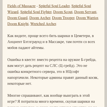
Fields of Massacre
-
Spiteful Soul Leader
,
Spiteful Soul
Wizard
,
Spiteful Soul Fighter
,
Doom Scout
,
Doom Servant
,
Doom Guard
,
Doom Archer
,
Doom Trooper
,
Doom Warrior
,
Doom Knight
,
Wretched Archer
.
Как видите, проще всего бить шарики в Цеметери, в
Анциент Бэтлграунд и в Массакре, там почти со всех
мобов падают айтемы.
Ошибка в квесте: вместо рецепта на оружие Б-грейда,
вам могут дать рецепт на СЛС (Ц-грейд). Это не
ошибка конкретного сервера, это в НЦсофт
напортачили. Некоторые админы правят данный косяк,
некоторые нет.
Многие спрашивают, как вообще выиграть в этой
игре? Я потратила много времени, скупая шарики на