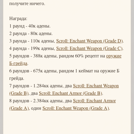
получите ничего.
Награда:
1 раунд - 40к адены.
2 раунда - 80к адены.
3 раунда - 110к адены,
Scroll: Enchant Weapon (Grade D)
.
4 раунда - 199к адены,
Scroll: Enchant Weapon (Grade C)
.
5 раундов - 388к адены, рандом 60% рецепт на
оружие
Б-грейда
.
6 раундов - 675к адены, рандом 1 кеймат на оружие Б
грейда.
7 раундов - 1.284кк адены, два
Scroll: Enchant Weapon
(Grade B)
, два
Scroll: Enchant Armor (Grade B)
.
8 раундов - 2.384кк адены, два
Scroll: Enchant Armor
(Grade A)
, один
Scroll: Enchant Weapon (Grade A)
.