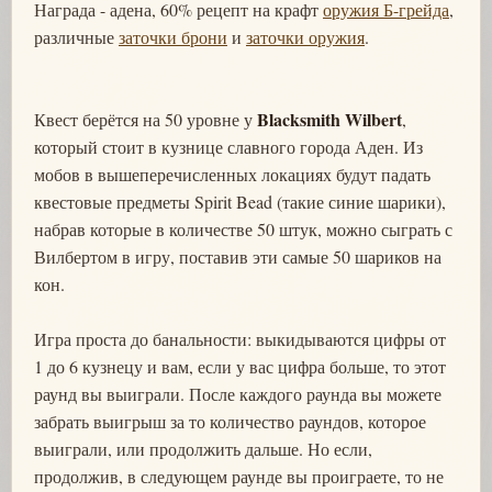
Награда - адена, 60% рецепт на крафт
оружия Б-грейда
,
различные
заточки брони
и
заточки оружия
.
Blacksmith Wilbert
Квест берётся на 50 уровне у
,
который стоит в кузнице славного города Аден. Из
мобов в вышеперечисленных локациях будут падать
квестовые предметы Spirit Bead (такие синие шарики),
набрав которые в количестве 50 штук, можно сыграть с
Вилбертом в игру, поставив эти самые 50 шариков на
кон.
Игра проста до банальности: выкидываются цифры от
1 до 6 кузнецу и вам, если у вас цифра больше, то этот
раунд вы выиграли. После каждого раунда вы можете
забрать выигрыш за то количество раундов, которое
выиграли, или продолжить дальше. Но если,
продолжив, в следующем раунде вы проиграете, то не