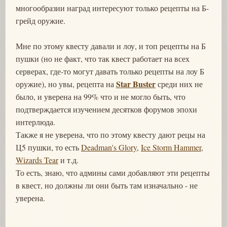
многообразии наград интересуют только рецепты на Б-
грейд оружие.
Мне по этому квесту давали и лоу, и топ рецепты на Б
пушки (но не факт, что так квест работает на всех
серверах, где-то могут давать только рецепты на лоу Б
Star Buster
оружие), но увы, рецепта на
среди них не
было, и уверена на 99% что и не могло быть, что
подтверждается изучением десятков форумов эпохи
интерлюда.
Также я не уверена, что по этому квесту дают рецы на
Ц5 пушки, то есть
Deadman's Glory
,
Ice Storm Hammer
,
Wizards Tear
и т.д.
То есть, знаю, что админы сами добавляют эти рецепты
в квест, но должны ли они быть там изначально - не
уверена.