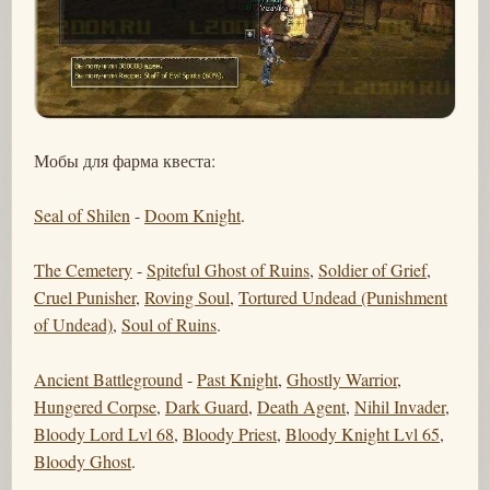
Мобы для фарма квеста:
Seal of Shilen
-
Doom Knight
.
The Cemetery
-
Spiteful Ghost of Ruins
,
Soldier of Grief
,
Cruel Punisher
,
Roving Soul
,
Tortured Undead (Punishment
of Undead)
,
Soul of Ruins
.
Ancient Battleground
-
Past Knight
,
Ghostly Warrior
,
Hungered Corpse
,
Dark Guard
,
Death Agent
,
Nihil Invader
,
Bloody Lord Lvl 68
,
Bloody Priest
,
Bloody Knight Lvl 65
,
Bloody Ghost
.