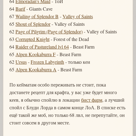
64
Elmoradan's Maid
- ТоИ
64
Barif
- Giants Cave
67
Wailing of Splendor B
-
Valley of Saints
65
Shout of Splendor
- Valley of Saints
62
Page of Pilgrim (Page of Splendor)
- Valley of Saints
63
Corrupted Knight
- Forest of the Dead
64
Raider of Pastureland lvl 64
- Beast Farm
65
Alpen Kookaburra F
- Beast Farm
62
Ursus
-
Frozen Labyrinth
- только кеи
65
Alpen Kookaburra A
- Beast Farm
По кейматам особо переживать не стоит, пока
достанете рецепт для крафта, у вас уже будет много
кеев, я обычно спойлю в локации
бист фарм
, а лучший
спойл с Блуди Лорда в самом конце ЛоА. В списке есть
ещё такой же моб, но только 68 лвл, не перепутайте, он
стоит совсем в другом месте.