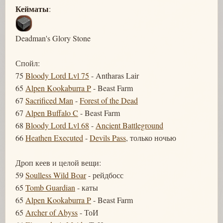
Кейматы
:
Deadman's Glory Stone
Спойл:
75
Bloody Lord Lvl 75
- Antharas Lair
65
Alpen Kookaburra P
- Beast Farm
67
Sacrificed Man
-
Forest of the Dead
67
Alpen Buffalo C
- Beast Farm
68
Bloody Lord Lvl 68
-
Ancient Battleground
66
Heathen Executed
-
Devils Pass
, только ночью
Дроп кеев и целой вещи:
59
Soulless Wild Boar
- рейдбосс
65
Tomb Guardian
- каты
65
Alpen Kookaburra P
- Beast Farm
65
Archer of Abyss
- ТоИ