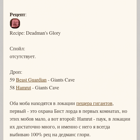
Рецепт
:
Recipe: Deadman's Glory
Спойл:
отсутствует.
Дроп:
59
Beast Guardian
- Giants Cave
58
Hamrut
- Giants Cave
Оба моба находятся в локации
пещера гигантов
,
первый - это охрана Бист лорда в первых комнатах, но
этих мобов мало, а вот второй: Hamrut - паук, в локации
их достаточно много, и именно с него я всегда
выбиваю 100% рец на дедманс глори.