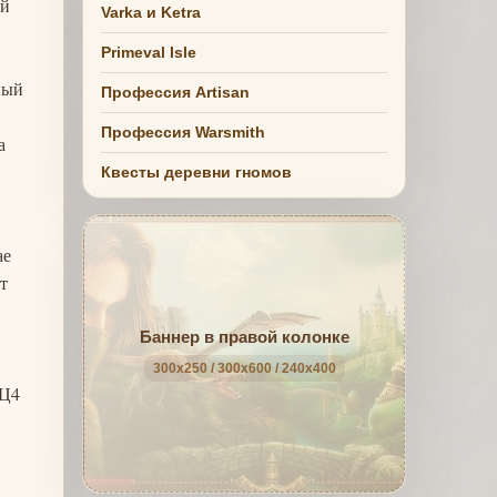
ой
Varka и Ketra
Primeval Isle
ный
Профессия Artisan
Профессия Warsmith
а
Квесты деревни гномов
ае
т
Баннер в правой колонке
300x250 / 300x600 / 240x400
 Ц4