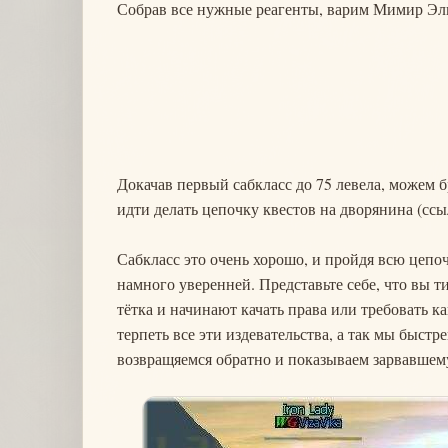
Собрав все нужные реагенты, варим Мимир Элик
Докачав первый сабкласс до 75 левела, можем б
идти делать цепочку квестов на дворянина (ссы
Сабкласс это очень хорошо, и пройдя всю цепочк
намного уверенней. Представьте себе, что вы 
тётка и начинают качать права или требовать к
терпеть все эти издевательства, а так мы быстр
возвращяемся обратно и показываем зарвавшему