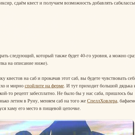
сир, сдаём квест и получаем возможность добавлять сабклассы
рать следующий, который также будет 40-го уровня, а можно сра
лка на описание ниже).
у квестов на саб и прокачав этот саб, вы будете чувствовать себ
тихо и мирно
спойлите на ферме
. И тут приходит большой дядька 
акой-то рецепт забесплатно. Не было бы у нас саба, пришлось бы
енько летим в Руну, меняем саб на того же
СпеллХовлера
, бафаем
ся хаму его место в пищевой цепочке.