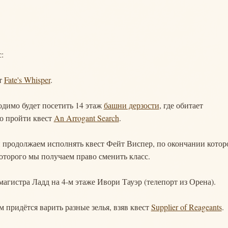
:
т
Fate's Whisper
.
одимо будет посетить 14 этаж
башни дерзости
, где обитает
мо пройти квест
An Arrogant Search
.
и продолжаем исполнять квест Фейт Виспер, по окончании котор
которого мы получаем право сменить класс.
магистра Ладд на 4-м этаже Ивори Тауэр (телепорт из Орена).
придётся варить разные зелья, взяв квест
Supplier of Reageants
.