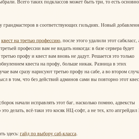
брали. Всего таких подклассов может быть три, то есть основн
 у грандмастеров в соответствующих гильдиях. Новый добавлен
и
квест на третью профессию
, после этого удалили этот сабкласс, 
 третьей профессии вам не видать никогда: в базе сервера будет
 третью профу и квест вам вновь не дадут. Решается это только
бнулением квеста на профу, больше никак. Разница в этих
учае вам сразу нарисуют третью профу на сабе, а во втором случ
сл в том, что без действий админов сами вы повторно этот квес
сборок начали исправлять этот баг, насколько помню, адвексты
 это делать, всё-таки это косяк НЦ-софт, а не тех, кто апгрейдил
ть здесь:
гайд по выбору саб-класса
.