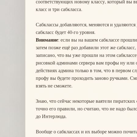
соответствующих новому классу, который вы вы
класс и три сабкласса.
Сабклассы добавляются, меняются и удаляются
сабкласс будет 40-го уровня.
Внимание
: если вы на вашем сабклассе прошл
затем позже ещё раз добавили этот же сабкласс,
записано, что вы уже прошли на этом сабклассе
рисовкой админами сервера вам профы ну или о
действиях админа только в том, что в первом сл
профу вы будете проходить заново ручками. Смы
взять не сможете.
Знаю, что сейчас некоторые ваятели пиратских 
точно его правили, но считаю, что не надо было
до Интерлюда.
Вообще о сабклассах и их выборе можно почита