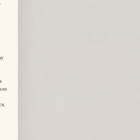
.
зу
я
или
ся,