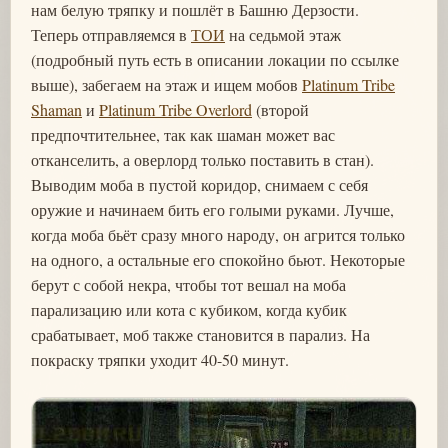
нам белую тряпку и пошлёт в Башню Дерзости.
Теперь отправляемся в
ТОИ
на седьмой этаж
(подробный путь есть в описании локации по ссылке
выше), забегаем на этаж и ищем мобов
Platinum Tribe
Shaman
и
Platinum Tribe Overlord
(второй
предпочтительнее, так как шаман может вас
отканселить, а оверлорд только поставить в стан).
Выводим моба в пустой коридор, снимаем с себя
оружие и начинаем бить его голыми руками. Лучше,
когда моба бьёт сразу много народу, он агрится только
на одного, а остальные его спокойно бьют. Некоторые
берут с собой некра, чтобы тот вешал на моба
парализацию или кота с кубиком, когда кубик
срабатывает, моб также становится в парализ. На
покраску тряпки уходит 40-50 минут.