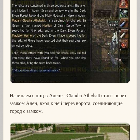
Начинаем с нпц в Адене - Claudia Athebalt стоит перез
замком Аден, вход к ней через ворота, соединяющие
город с замком.