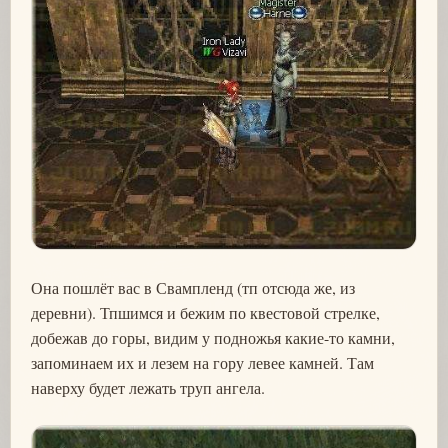
Она пошлёт вас в Свампленд (тп отсюда же, из
деревни). Тпшимся и бежим по квестовой стрелке,
добежав до горы, видим у подножья какие-то камни,
запоминаем их и лезем на гору левее камней. Там
наверху будет лежать труп ангела.