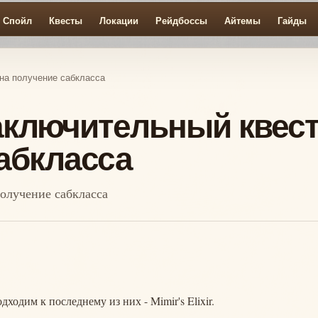
Спойл
Квесты
Локации
Рейдбоссы
Айтемы
Гайды
т на получение сабкласса
 Заключительный квес
абкласса
получение сабкласса
одходим к последнему из них - Mimir's Elixir.