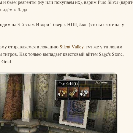
м и бьём реагенты (ну или покупаем их), варим Pure Silver (варит
а идём к Ладд.
одим на 3-й этаж Ивори Товер к НПЦ Joan (это та скотина, у
этому отправляемся в локацию
Silent Valley
, тут же у тп ловим
 тигров. Как только выпадает квестовый айтем Sage's Stone,
 Gold.