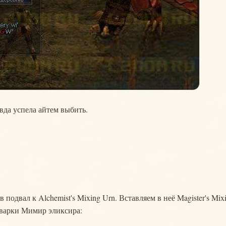
вда успела айтем выбить.
 подвал к Alchemist's Mixing Urn. Вставляем в неё Magister's Mix
я варки Мимир эликсира: