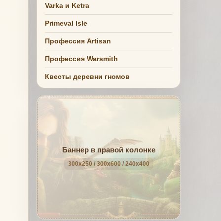
Varka и Ketra
Primeval Isle
Профессия Artisan
Профессия Warsmith
Квесты деревни гномов
Баннер в правой колонке
300x250 / 300x600 / 240x400