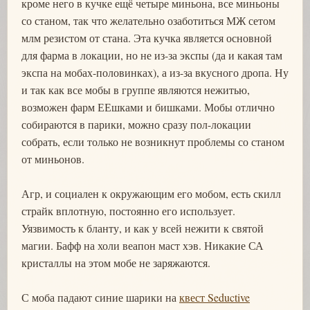
кроме него в кучке ещё четыре миньона, все миньоны
со станом, так что желательно озаботиться МЖ сетом
млм резистом от стана. Эта кучка является основной
для фарма в локации, но не из-за экспы (да и какая там
экспа на мобах-половинках), а из-за вкусного дропа. Ну
и так как все мобы в группе являются нежитью,
возможен фарм ЕЕшками и бишками. Мобы отлично
собираются в парики, можно сразу пол-локации
собрать, если только не возникнут проблемы со станом
от миньонов.
Агр, и социален к окружающим его мобом, есть скилл
страйк вплотную, постоянно его использует.
Уязвимость к бланту, и как у всей нежити к святой
магии. Бафф на холи веапон маст хэв. Никакие СА
кристаллы на этом мобе не заряжаются.
С моба падают синие шарики на
квест Seductive