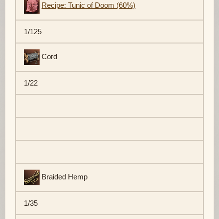
Recipe: Tunic of Doom (60%)
1/125
Cord
1/22
Braided Hemp
1/35