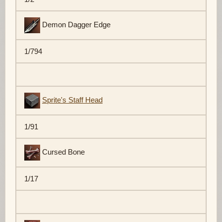
Demon Dagger Edge
1/794
Sprite's Staff Head
1/91
Cursed Bone
1/17