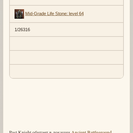
Mid-Grade Life Stone: level 64
1/26316
Past Knight обитает в локации
Ancient Battleground
,