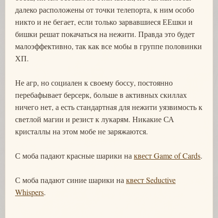
далеко расположены от точки телепорта, к ним особо
никто и не бегает, если только зарвавшиеся ЕЕшки и
бишки решат покачаться на нежити. Правда это будет
малоэффективно, так как все мобы в группе половинки
ХП.
Не агр, но социален к своему боссу, постоянно
перебафывает берсерк, больше в активных скиллах
ничего нет, а есть стандартная для нежити уязвимость к
светлой магии и резист к лукарям. Никакие СА
кристаллы на этом мобе не заряжаются.
С моба падают красные шарики на
квест Game of Cards
.
С моба падают синие шарики на
квест Seductive
Whispers
.