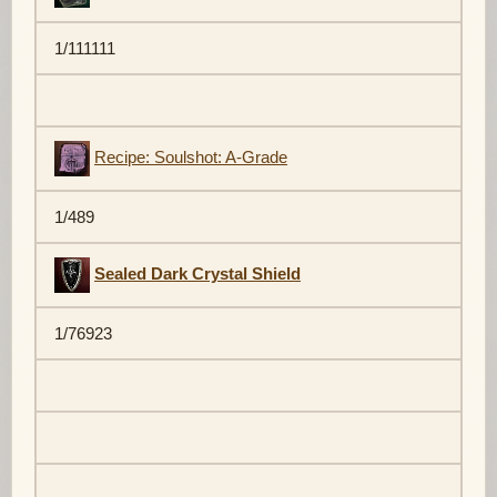
1/111111
Recipe: Soulshot: A-Grade
1/489
Sealed Dark Crystal Shield
1/76923